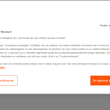
Verder z
 Manutan!
 winkelwagen
et belangrijk om u een bezoek aan onze website op maat te bieden!
nop "Accepteren en doorgaan" te klikken, kan ons platform via cookies informatie uitwisselen met uw browser.
nnen ons marketingteam en onze internetpartners de prestaties van onze website meten en uw winkelvoorkeuren 
nen wij u nog meer op uw behoeften afgestemde producten en passende/gepersonaliseerd reclame aanbieden. Als
 doeleinden en voorkeuren voor elk type cookie, klikt u op "Cookievoorkeuren".
oor kiest om je bezoek zonder cookies voort te zetten, mag dat ook! Voor meer informatie verwijzen we je naar
ring.
oorkeuren
Accepteren 