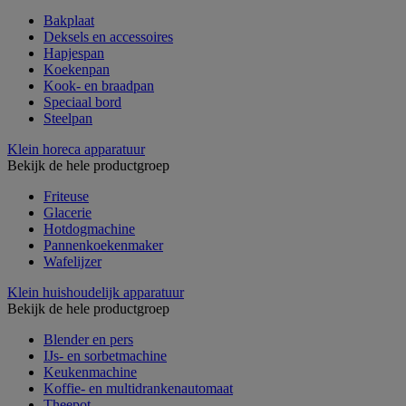
Bakplaat
Deksels en accessoires
Hapjespan
Koekenpan
Kook- en braadpan
Speciaal bord
Steelpan
Klein horeca apparatuur
Bekijk de hele productgroep
Friteuse
Glacerie
Hotdogmachine
Pannenkoekenmaker
Wafelijzer
Klein huishoudelijk apparatuur
Bekijk de hele productgroep
Blender en pers
IJs- en sorbetmachine
Keukenmachine
Koffie- en multidrankenautomaat
Theepot