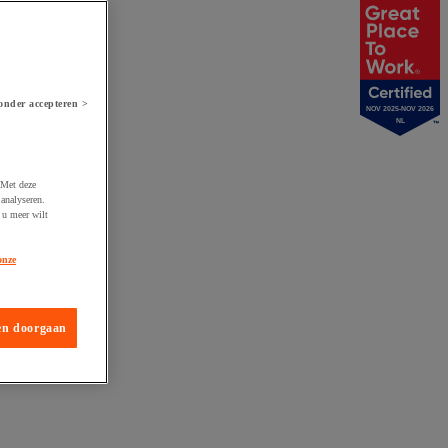
onder accepteren >
NOV 2025-NOV 2026
NL
 Met deze
analyseren.
 u meer wilt
onze
en doorgaan