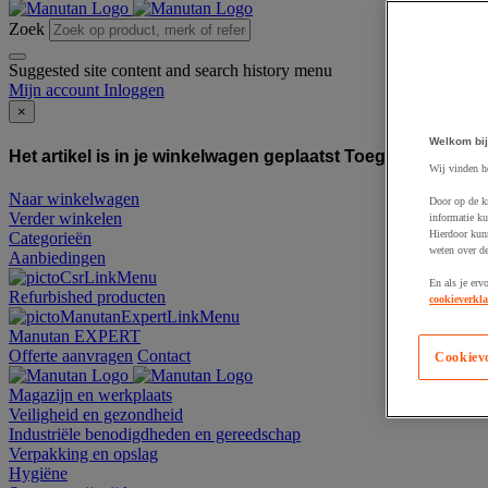
Zoek
Suggested site content and search history menu
Mijn account
Inloggen
×
Welkom bij
Het artikel is in je winkelwagen geplaatst
Toegevoegd aan
Wij vinden h
Naar winkelwagen
Door op de k
Verder winkelen
informatie ku
Hierdoor kun
Categorieën
weten over de
Aanbiedingen
En als je erv
Refurbished producten
cookieverkla
Manutan EXPERT
Offerte aanvragen
Contact
Cookiev
Magazijn en werkplaats
Veiligheid en gezondheid
Industriële benodigdheden en gereedschap
Verpakking en opslag
Hygiëne