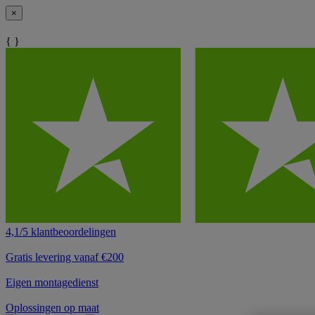
×
{ }
4,1/5 klantbeoordelingen
Gratis levering vanaf €200
Eigen montagedienst
Oplossingen op maat