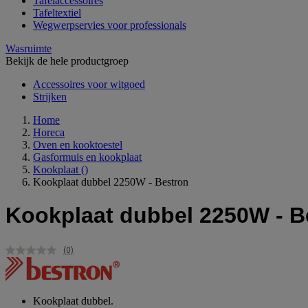
Tafelaccessoires
Tafeltextiel
Wegwerpservies voor professionals
Wasruimte
Bekijk de hele productgroep
Accessoires voor witgoed
Strijken
Home
Horeca
Oven en kooktoestel
Gasformuis en kookplaat
Kookplaat
()
Kookplaat dubbel 2250W - Bestron
Kookplaat dubbel 2250W - B
(0)
Geen
scorewaarde.
Dezelfde
paginalink.
Kookplaat dubbel.