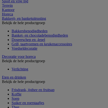
Sport en vrije tijd
Terrein
Kantoor
Horeca
Bakkerij- en banketuitrusting
Bekijk de hele productgroep
Bakkersbenodigdheden
Banket- en chocoladebenodigdheden
Doseerschep en -lepel
Grill, taartvormen en keukenaccessoires
Voedseldecoratie
Decoratie voor horeca
Bekijk de hele productgroep
Verlichting
Eten en drinken
Bekijk de hele productgroep
Frisdrank, ijsthee en fruitsap
Koffie
Soep
Suiker en roerstaafjes
Thee