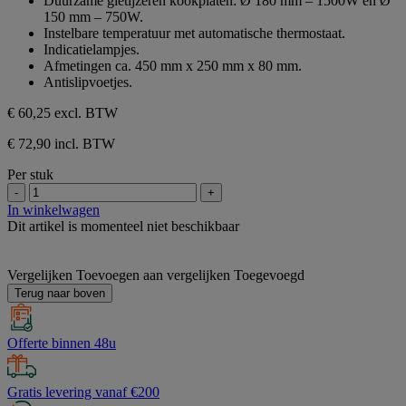
Duurzame gietijzeren kookplaten: Ø 180 mm – 1500W en Ø
sterren.
150 mm – 750W.
Instelbare temperatuur met automatische thermostaat.
Indicatielampjes.
Afmetingen ca. 450 mm x 250 mm x 80 mm.
Antislipvoetjes.
€ 60,25
excl. BTW
€ 72,90 incl. BTW
Per stuk
-
+
In winkelwagen
Dit artikel is momenteel niet beschikbaar
Vergelijken
Toevoegen aan vergelijken
Toegevoegd
Terug naar boven
Offerte binnen 48u
Gratis levering vanaf €200