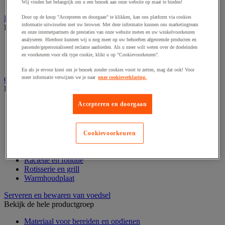
Weegschaal en thermometer
Wij vinden het belangrijk om u een bezoek aan onze website op maat te bieden!
Koelapparatuur
Door op de knop "Accepteren en doorgaan" te klikken, kan ons platform via cookies
informatie uitwisselen met uw browser. Met deze informatie kunnen ons marketingteam
Bekijk de hele productgroep
en onze internetpartners de prestaties van onze website meten en uw winkelvoorkeuren
analyseren. Hierdoor kunnen wij u nog meer op uw behoeften afgestemde producten en
Koelkast en diepvries
passende/gepersonaliseerd reclame aanbieden. Als u meer wilt weten over de doeleinden
Vitrine en koelapparatuur
en voorkeuren voor elk type cookie, klikt u op "Cookievoorkeuren".
Wijnkoeler
En als je ervoor kiest om je bezoek zonder cookies voort te zetten, mag dat ook! Voor
meer informatie verwijzen we je naar
onze cookieverklaring.
Oven en kooktoestel
Bekijk de hele productgroep
Accepteren en doorgaan
Afzuigkap en filter
Bakplaat
Barbecue en toebehoren
Eier- en pastakoker
Cookievoorkeuren
Gasformuis en kookplaat
Oven en magnetron
Raclette en fondue
Rotisserie en grill
Warmhoudplaat
Serveren en bewaren van voedsel
Bekijk de hele productgroep
Materiaal voor bereiden en opdienen