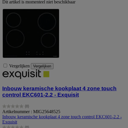
Dit artikel is momenteel niet beschikbaar
Vergelijken
Vergelijken
Inbouw keramische kookplaat 4 zone touch
control EKC601-2.2 - Exquisit
(0)
0.0
Artikelnummer : MIG25648525
van
Inbouw keramische kookplaat 4 zone touch control EKC601-2.2 -
de
Exquisit
5
(0)