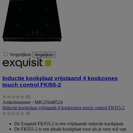
Vergelijken
Vergelijken
Inductie kookplaat vrijstaand 4 kookzones
touch control FKI55-2
(0)
0.0
Artikelnummer : MIG25648524
van
Inductie kookplaat vrijstaand 4 kookzones touch control FKI55-2
de
(0)
5
0.0
sterren.
van
De Exquisit FKI55-2 is een vrijstaande inductie kookplaat.
de
De FKI55-2 is een ideale kookplaat voor als je over wil van
5