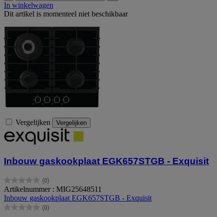
In winkelwagen
Dit artikel is momenteel niet beschikbaar
Vergelijken
Vergelijken
Inbouw gaskookplaat EGK657STGB - Exquisit
(0)
0.0
Artikelnummer : MIG25648511
van
Inbouw gaskookplaat EGK657STGB - Exquisit
de
(0)
5
0.0