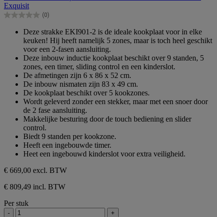
de
Exquisit
5
(0)
sterren.
0.0
van
Deze strakke EKI901-2 is de ideale kookplaat voor in elke
de
keuken! Hij heeft namelijk 5 zones, maar is toch heel geschikt
5
voor een 2-fasen aansluiting.
sterren.
Deze inbouw inductie kookplaat beschikt over 9 standen, 5
zones, een timer, sliding control en een kinderslot.
De afmetingen zijn 6 x 86 x 52 cm.
De inbouw nismaten zijn 83 x 49 cm.
De kookplaat beschikt over 5 kookzones.
Wordt geleverd zonder een stekker, maar met een snoer door
de 2 fase aansluiting.
Makkelijke besturing door de touch bediening en slider
control.
Biedt 9 standen per kookzone.
Heeft een ingebouwde timer.
Heet een ingebouwd kinderslot voor extra veiligheid.
€ 669,00
excl. BTW
€ 809,49 incl. BTW
Per stuk
-
+