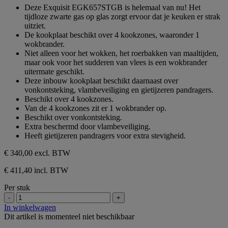
sterren.
van
Deze Exquisit EGK657STGB is helemaal van nu! Het
de
tijdloze zwarte gas op glas zorgt ervoor dat je keuken er strak
5
uitziet.
sterren.
De kookplaat beschikt over 4 kookzones, waaronder 1
wokbrander.
Niet alleen voor het wokken, het roerbakken van maaltijden,
maar ook voor het sudderen van vlees is een wokbrander
uitermate geschikt.
Deze inbouw kookplaat beschikt daarnaast over
vonkontsteking, vlambeveiliging en gietijzeren pandragers.
Beschikt over 4 kookzones.
Van de 4 kookzones zit er 1 wokbrander op.
Beschikt over vonkontsteking.
Extra beschermd door vlambeveiliging.
Heeft gietijzeren pandragers voor extra stevigheid.
€ 340,00
excl. BTW
€ 411,40 incl. BTW
Per stuk
-
+
In winkelwagen
Dit artikel is momenteel niet beschikbaar