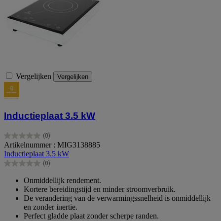
Vergelijken
Vergelijken
Inductieplaat 3.5 kW
(0)
0.0
Artikelnummer : MIG3138885
van
Inductieplaat 3.5 kW
de
(0)
5
0.0
sterren.
van
Onmiddellijk rendement.
de
Kortere bereidingstijd en minder stroomverbruik.
5
De verandering van de verwarmingssnelheid is onmiddellijk
sterren.
en zonder inertie.
Perfect gladde plaat zonder scherpe randen.