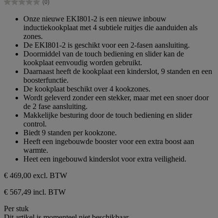
(0)
sterren.
0.0
van
Onze nieuwe EKI801-2 is een nieuwe inbouw
de
inductiekookplaat met 4 subtiele ruitjes die aanduiden als
5
zones.
sterren.
De EKI801-2 is geschikt voor een 2-fasen aansluiting.
Doormiddel van de touch bediening en slider kan de
kookplaat eenvoudig worden gebruikt.
Daarnaast heeft de kookplaat een kinderslot, 9 standen en een
boosterfunctie.
De kookplaat beschikt over 4 kookzones.
Wordt geleverd zonder een stekker, maar met een snoer door
de 2 fase aansluiting.
Makkelijke besturing door de touch bediening en slider
control.
Biedt 9 standen per kookzone.
Heeft een ingebouwde booster voor een extra boost aan
warmte.
Heet een ingebouwd kinderslot voor extra veiligheid.
€ 469,00
excl. BTW
€ 567,49 incl. BTW
Per stuk
Dit artikel is momenteel niet beschikbaar