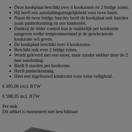
van
Deze kookplaat beschikt over 4 kookzones en 2 bridge zones.
de
Hij heeft een aansluittingsmogelijkheid voor twee fasen.
5
Naast de twee bridge functies heeft de kookplaat ook functies
sterren.
zoals panherkenning en een kinderslot.
Dankzij de slider control kun je makkelijk per kookzone
aangeven welke temperatuurstand je de geselecteerde
kookzone wil geven.
De kookplaat beschikt over 4 kookzones.
Beschikt ook over 2 bridge zones.
Wordt geleverd met een snoer, maar zonder stekker door de 2
fase aansluiting.
Biedt 9 standen per kookzone.
Heeft panherkenning.
Heet een ingebouwd kinderslot voor extra veiligheid.
€ 495,00
excl. BTW
€ 598,95 incl. BTW
Per stuk
Dit artikel is momenteel niet beschikbaar