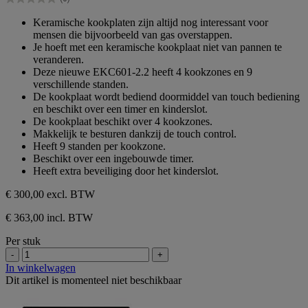
sterren.
0.0
van
Keramische kookplaten zijn altijd nog interessant voor
de
mensen die bijvoorbeeld van gas overstappen.
5
Je hoeft met een keramische kookplaat niet van pannen te
sterren.
veranderen.
Deze nieuwe EKC601-2.2 heeft 4 kookzones en 9
verschillende standen.
De kookplaat wordt bediend doormiddel van touch bediening
en beschikt over een timer en kinderslot.
De kookplaat beschikt over 4 kookzones.
Makkelijk te besturen dankzij de touch control.
Heeft 9 standen per kookzone.
Beschikt over een ingebouwde timer.
Heeft extra beveiliging door het kinderslot.
€ 300,00
excl. BTW
€ 363,00 incl. BTW
Per stuk
-
+
In winkelwagen
Dit artikel is momenteel niet beschikbaar