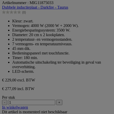
0.0
Artikelnummer : MIG11875033
van
Dubbele inductieplaat - Darkfire - Taurus
de
(0)
5
0.0
sterren.
van
Kleur: zwart.
de
Vermogen: 4000 W (2000 W + 2000 W).
5
Energiebesparingssysteem: 3500 W.
sterren.
Diameter: 20 cm x 2 kookplaten.
2 temperatuur- en vermogensstanden.
7 vermogens- en temperatuurniveaus.
45 mm dik.
Bedieningspaneel met touchfunctie.
Timer: 180 min.
Automatische uitschakeling ter beveiliging in geval van
oververhitting.
LED-scherm.
€ 229,00
excl. BTW
€ 277,09 incl. BTW
Per stuk
-
+
In winkelwagen
Dit artikel is momenteel niet beschikbaar