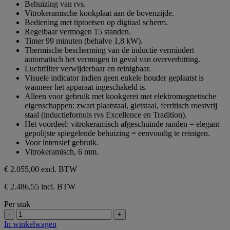
Behuizing van rvs.
Vitrokeramische kookplaat aan de bovenzijde.
Bediening met tiptoetsen op digitaal scherm.
Regelbaar vermogen 15 standen.
Timer 99 minuten (behalve 1,8 kW).
Thermische bescherming van de inductie vermindert
automatisch het vermogen in geval van oververhitting.
Luchtfilter verwijderbaar en reinigbaar.
Visuele indicator indien geen enkele houder geplaatst is
wanneer het apparaat ingeschakeld is.
Alleen voor gebruik met kookgerei met elektromagnetische
eigenschappen: zwart plaatstaal, gietstaal, ferritisch roestvrij
staal (inductiefornuis rvs Excellence en Tradition).
Het voordeel: vitrokeramisch afgeschuinde randen = elegant
gepolijste spiegelende behuizing = eenvoudig te reinigen.
Voor intensief gebruik.
Vitrokeramisch, 6 mm.
€ 2.055,00
excl. BTW
€ 2.486,55 incl. BTW
Per stuk
-
+
In winkelwagen