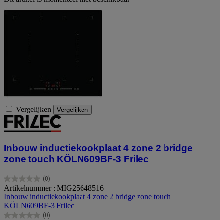
Vergelijken
Vergelijken
Inbouw inductiekookplaat 4 zone 2 bridge
zone touch KÖLN609BF-3 Frilec
(0)
0.0
Artikelnummer : MIG25648516
van
Inbouw inductiekookplaat 4 zone 2 bridge zone touch
de
KÖLN609BF-3 Frilec
5
(0)
sterren.
0.0