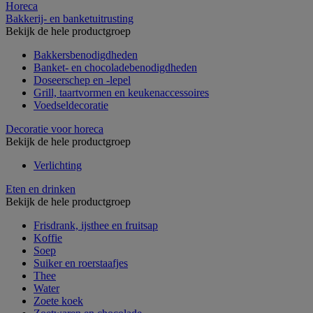
Horeca
Bakkerij- en banketuitrusting
Bekijk de hele productgroep
Bakkersbenodigdheden
Banket- en chocoladebenodigdheden
Doseerschep en -lepel
Grill, taartvormen en keukenaccessoires
Voedseldecoratie
Decoratie voor horeca
Bekijk de hele productgroep
Verlichting
Eten en drinken
Bekijk de hele productgroep
Frisdrank, ijsthee en fruitsap
Koffie
Soep
Suiker en roerstaafjes
Thee
Water
Zoete koek