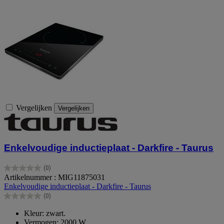
Vergelijken
Vergelijken
Enkelvoudige inductieplaat - Darkfire - Taurus
(0)
0.0
Artikelnummer : MIG11875031
van
Enkelvoudige inductieplaat - Darkfire - Taurus
de
(0)
5
0.0
sterren.
van
Kleur: zwart.
de
Vermogen: 2000 W.