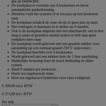
gas op elektriciteit.
sterren.
De kookplaat is voorzien van 4 kookzones en bevat
automatische panherkenning.
Hierdoor voelt het systeem of er een pan op een kookzone
staat.
De kookplaat schakelt de zone uit als er geen pan op staat.
Het vermogen is daarnaast in te stellen op 9 standen.
Ook is de kookplaat uitgerust met een timerfunctie: stel in hoe
lang je pasta of groenten moeten koken en heb daar geen
omkijken meer naar.
De kookplaat wordt geleverd met een geaarde stekker voor
aansluiting op een normaal geaard 230 V stopcontact.
De kookplaat beschikt over 4 kookzones.
Wordt geleverd met een stekker door de 1 fase aansluiting.
Makkelijke besturing door de touch bediening en slider
control.
Biedt 9 standen per kookzone.
Heeft een ingebouwde timer.
Heet een ingebouwd kinderslot voor extra veiligheid.
€ 309,00
excl. BTW
€ 373,89 incl. BTW
Per stuk