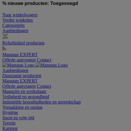
% nieuwe producten:
Toegevoegd
Naar winkelwagen
Verder winkelen
Categorieën
Aanbiedingen
Refurbished producten
Manutan EXPERT
Offerte aanvragen
Contact
Aanbiedingen
Duurzame producten
Manutan EXPERT
Offerte aanvragen
Contact
Magazijn en werkplaats
Veiligheid en gezondheid
Industriële benodigdheden en gereedschap
Verpakking en opslag
Hygiëne
Sport en vrije tijd
Terrein
Kantoor