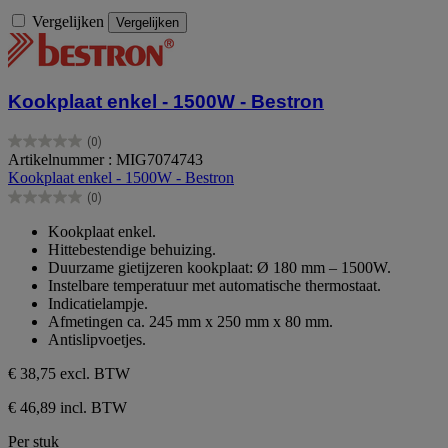
Vergelijken
Vergelijken
Kookplaat enkel - 1500W - Bestron
(0)
0.0
Artikelnummer : MIG7074743
van
Kookplaat enkel - 1500W - Bestron
de
(0)
5
0.0
sterren.
van
Kookplaat enkel.
de
Hittebestendige behuizing.
5
Duurzame gietijzeren kookplaat: Ø 180 mm – 1500W.
sterren.
Instelbare temperatuur met automatische thermostaat.
Indicatielampje.
Afmetingen ca. 245 mm x 250 mm x 80 mm.
Antislipvoetjes.
€ 38,75
excl. BTW
€ 46,89 incl. BTW
Per stuk