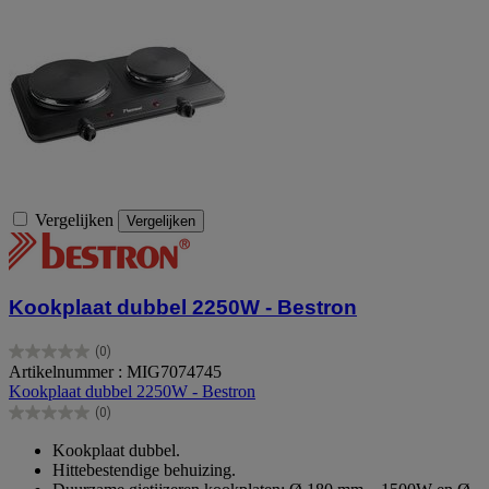
Vergelijken
Vergelijken
Kookplaat dubbel 2250W - Bestron
(0)
0.0
Artikelnummer : MIG7074745
van
Kookplaat dubbel 2250W - Bestron
de
(0)
5
0.0
sterren.
van
Kookplaat dubbel.
de
Hittebestendige behuizing.
5