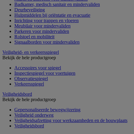
Badkamer, medisch sanitair en mindervaliden
Deurbeveiliging
Hulpmiddelen bij oriëntatie en evacuatie
Inrichting voor trappen en vloeren
Meubilair voor mindervaliden
Parkeren voor mindervaliden
Rolstoel en mobiliteit
Signaalborden voor mindervaliden
Veiligheid- en verkeersspiegel
Bekijk de hele productgroep
Accessoires voor spiegel
Inspectiespiegel voor voertuigen
Observatiespiegel
Verkeersspiegel
Veiligheidsbord
Bekijk de hele productgroep
Gepersonaliseerde bewegwijzering
Veiligheid onderweg
Veiligheidsafzetting voor werkzaamheden en de bouwplaats
Veiligheidsbord