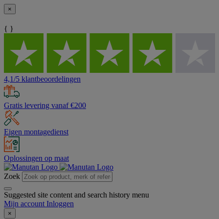
×
{ }
4,1/5 klantbeoordelingen
Gratis levering vanaf €200
Eigen montagedienst
Oplossingen op maat
Zoek
Suggested site content and search history menu
Mijn account
Inloggen
×