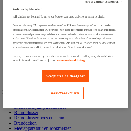
Verder zonder accepteren >
Afzetpaal met band
Afzetpaal met bord
Welkom bij Manutan!
Afzetpaal met ketting
Wij vinden het belangrijk om u een bezoek aan onze website op maat te bieden!
Afzetpaal met koord
Beschermende afscherming
Door op de knop "Accepteren en doorgaan" te klikken, kan ons platform via cookies
Beschermende rolbeugel
informatie uitwisselen met uw browser. Met deze informatie kunnen ons marketingteam
en onze internetpartners de prestaties van onze website meten en uw winkelvoorkeuren
Modulaire afscherming
analyseren. Hierdoor kunnen wij u nog meer op uw behoeften afgestemde producten en
Muurhouder met riem
passende/gepersonaliseerd reclame aanbieden. Als u meer wilt weten over de doeleinden
Signaalketting
en voorkeuren voor elk type cookie, klikt u op "Cookievoorkeuren".
Bescherming en demper
En als je ervoor kiest om je bezoek zonder cookies voort te zetten, mag dat ook! Voor
meer informatie verwijzen we je naar
onze cookieverklaring.
Bekijk de hele productgroep
Hoek en profiel
Accepteren en doorgaan
Stootranden
Brandpreventie
Bekijk de hele productgroep
Cookievoorkeuren
Brandalarm
Brandbestrijding accessoires
Brandblusser
Brandblusser hoes en steun
Branddeken
Meetapparatuur en rookmelder