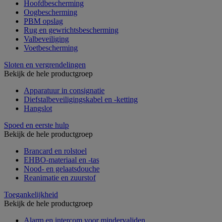
Hoofdbescherming
Oogbescherming
PBM opslag
Rug en gewrichtsbescherming
Valbeveiliging
Voetbescherming
Sloten en vergrendelingen
Bekijk de hele productgroep
Apparatuur in consignatie
Diefstalbeveiligingskabel en -ketting
Hangslot
Spoed en eerste hulp
Bekijk de hele productgroep
Brancard en rolstoel
EHBO-materiaal en -tas
Nood- en gelaatsdouche
Reanimatie en zuurstof
Toegankelijkheid
Bekijk de hele productgroep
Alarm en intercom voor mindervaliden