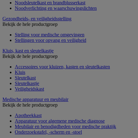
Noodsleutelkast en brandblusserkast
Noodverlichting en waarschuwingslichten
Gezondheids- en veiligheidsstelling
Bekijk de hele productgroep
Stelling voor medische omgevingen
Stellingen voor opvang en veiligheid
Kluis, kast en sleutelkastje
Bekijk de hele productgroep
Accessoires voor kluizen, kasten en sleutelkasten
Kluis
Sleutelkast
Sleutelkastje
Veiligheidskast
Medische apparatuur en meubilair
Bekijk de hele productgroep
Apotheekkast
Apparatuur voor algemene medische diagnose
Meubilair en benodigdheden voor medische praktijk
Onderzoekstafel, -scherm en -stoel