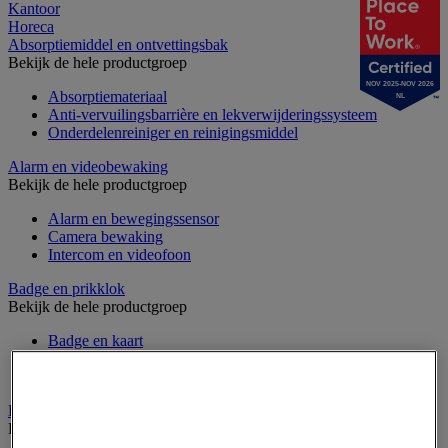
Kantoor
Horeca
Absorptiemiddel en ontvettingsbak
Bekijk de hele productgroep
NOV 2025-NOV 2026
Absorptiemateriaal
NL
Anti-vervuilingsbarrière en lekverwijderingssysteem
Onderdelenreiniger en reinigingsmiddel
Alarm en videobewaking
Bekijk de hele productgroep
Alarm en bewegingssensor
Camera bewaking
Intercom en videofoon
Badge en prikklok
Bekijk de hele productgroep
Badge en kaart
Draaihek en klapdeur
Prikklok en rondecontrole
Barrière- en beschermingspaal
Bekijk de hele productgroep