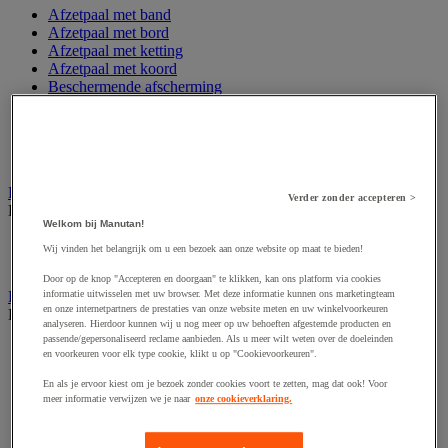
Afzetpaal met band
Afzetpaal met bord
Afzetpaal met ketting
Afzetpaal met koord
Beschermende afscherming
Beschermende rolbeugel
Modulaire afscherming
Muurhouder met riem
Signaalketting
Bescherming en demper
Verder zonder accepteren >
Bekijk de hele productgroep
Welkom bij Manutan!
Hoek en profiel
Wij vinden het belangrijk om u een bezoek aan onze website op maat te bieden!
Stootranden
Door op de knop "Accepteren en doorgaan" te klikken, kan ons platform via cookies
Brandpreventie
informatie uitwisselen met uw browser. Met deze informatie kunnen ons marketingteam
en onze internetpartners de prestaties van onze website meten en uw winkelvoorkeuren
Bekijk de hele productgroep
analyseren. Hierdoor kunnen wij u nog meer op uw behoeften afgestemde producten en
passende/gepersonaliseerd reclame aanbieden. Als u meer wilt weten over de doeleinden
Brandalarm
en voorkeuren voor elk type cookie, klikt u op "Cookievoorkeuren".
Brandbestrijding accessoires
Brandblusser
En als je ervoor kiest om je bezoek zonder cookies voort te zetten, mag dat ook! Voor
meer informatie verwijzen we je naar
onze cookieverklaring.
Brandblusser hoes en steun
Branddeken
Meetapparatuur en rookmelder