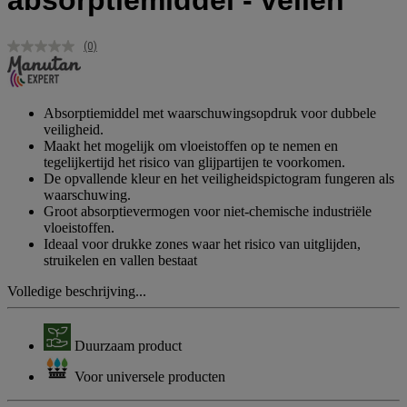
absorptiemiddel - vellen
(0)
Geen
scorewaarde.
Dezelfde
paginalink.
Absorptiemiddel met waarschuwingsopdruk voor dubbele
veiligheid.
Maakt het mogelijk om vloeistoffen op te nemen en
tegelijkertijd het risico van glijpartijen te voorkomen.
De opvallende kleur en het veiligheidspictogram fungeren als
waarschuwing.
Groot absorptievermogen voor niet-chemische industriële
vloeistoffen.
Ideaal voor drukke zones waar het risico van uitglijden,
struikelen en vallen bestaat
Volledige beschrijving...
Duurzaam product
Voor universele producten