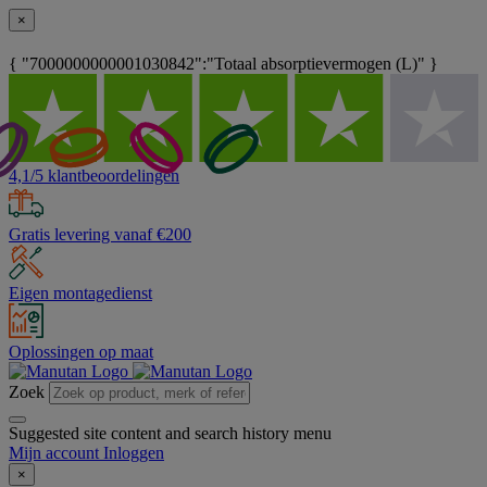
×
{ "7000000000001030842":"Totaal absorptievermogen (L)" }
4,1/5 klantbeoordelingen
Gratis levering vanaf €200
Eigen montagedienst
Oplossingen op maat
Zoek
Suggested site content and search history menu
Mijn account
Inloggen
×