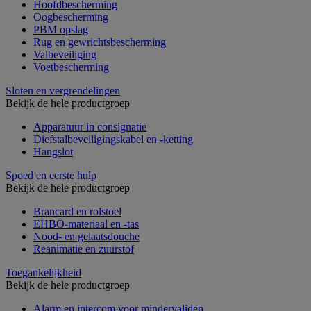
Hoofdbescherming
Oogbescherming
PBM opslag
Rug en gewrichtsbescherming
Valbeveiliging
Voetbescherming
Sloten en vergrendelingen
Bekijk de hele productgroep
Apparatuur in consignatie
Diefstalbeveiligingskabel en -ketting
Hangslot
Spoed en eerste hulp
Bekijk de hele productgroep
Brancard en rolstoel
EHBO-materiaal en -tas
Nood- en gelaatsdouche
Reanimatie en zuurstof
Toegankelijkheid
Bekijk de hele productgroep
Alarm en intercom voor mindervaliden