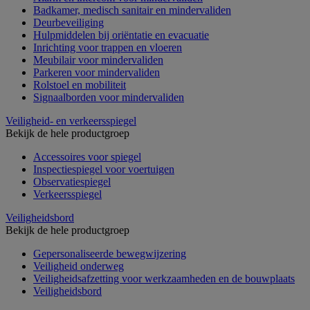
Badkamer, medisch sanitair en mindervaliden
Deurbeveiliging
Hulpmiddelen bij oriëntatie en evacuatie
Inrichting voor trappen en vloeren
Meubilair voor mindervaliden
Parkeren voor mindervaliden
Rolstoel en mobiliteit
Signaalborden voor mindervaliden
Veiligheid- en verkeersspiegel
Bekijk de hele productgroep
Accessoires voor spiegel
Inspectiespiegel voor voertuigen
Observatiespiegel
Verkeersspiegel
Veiligheidsbord
Bekijk de hele productgroep
Gepersonaliseerde bewegwijzering
Veiligheid onderweg
Veiligheidsafzetting voor werkzaamheden en de bouwplaats
Veiligheidsbord