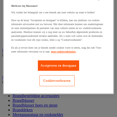
Afzetpaal met band
Welkom bij Manutan!
Afzetpaal met bord
Afzetpaal met ketting
Wij vinden het belangrijk om u een bezoek aan onze website op maat te bieden!
Afzetpaal met koord
Door op de knop "Accepteren en doorgaan" te klikken, kan ons platform via cookies
Beschermende afscherming
informatie uitwisselen met uw browser. Met deze informatie kunnen ons marketingteam
Beschermende rolbeugel
en onze internetpartners de prestaties van onze website meten en uw winkelvoorkeuren
Modulaire afscherming
analyseren. Hierdoor kunnen wij u nog meer op uw behoeften afgestemde producten en
Muurhouder met riem
passende/gepersonaliseerd reclame aanbieden. Als u meer wilt weten over de doeleinden
en voorkeuren voor elk type cookie, klikt u op "Cookievoorkeuren".
Signaalketting
En als je ervoor kiest om je bezoek zonder cookies voort te zetten, mag dat ook! Voor
Bescherming en demper
meer informatie verwijzen we je naar
onze cookieverklaring.
Bekijk de hele productgroep
Hoek en profiel
Accepteren en doorgaan
Stootranden
Brandpreventie
Cookievoorkeuren
Bekijk de hele productgroep
Brandalarm
Brandbestrijding accessoires
Brandblusser
Brandblusser hoes en steun
Branddeken
Meetapparatuur en rookmelder