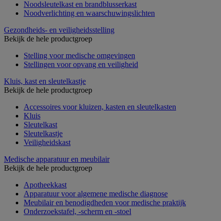
Noodsleutelkast en brandblusserkast
Noodverlichting en waarschuwingslichten
Gezondheids- en veiligheidsstelling
Bekijk de hele productgroep
Stelling voor medische omgevingen
Stellingen voor opvang en veiligheid
Kluis, kast en sleutelkastje
Bekijk de hele productgroep
Accessoires voor kluizen, kasten en sleutelkasten
Kluis
Sleutelkast
Sleutelkastje
Veiligheidskast
Medische apparatuur en meubilair
Bekijk de hele productgroep
Apotheekkast
Apparatuur voor algemene medische diagnose
Meubilair en benodigdheden voor medische praktijk
Onderzoekstafel, -scherm en -stoel