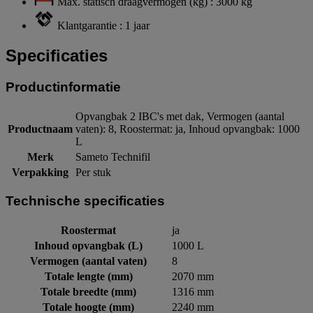
Max. statisch draagvermogen (kg) : 3000 kg
Klantgarantie : 1 jaar
Specificaties
Productinformatie
Opvangbak 2 IBC's met dak, Vermogen (aantal
Productnaam
vaten): 8, Roostermat: ja, Inhoud opvangbak: 1000
L
Merk
Sameto Technifil
Verpakking
Per stuk
Technische specificaties
Roostermat
ja
Inhoud opvangbak (L)
1000 L
Vermogen (aantal vaten)
8
Totale lengte (mm)
2070 mm
Totale breedte (mm)
1316 mm
Totale hoogte (mm)
2240 mm