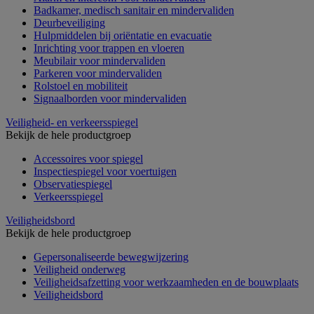
Badkamer, medisch sanitair en mindervaliden
Deurbeveiliging
Hulpmiddelen bij oriëntatie en evacuatie
Inrichting voor trappen en vloeren
Meubilair voor mindervaliden
Parkeren voor mindervaliden
Rolstoel en mobiliteit
Signaalborden voor mindervaliden
Veiligheid- en verkeersspiegel
Bekijk de hele productgroep
Accessoires voor spiegel
Inspectiespiegel voor voertuigen
Observatiespiegel
Verkeersspiegel
Veiligheidsbord
Bekijk de hele productgroep
Gepersonaliseerde bewegwijzering
Veiligheid onderweg
Veiligheidsafzetting voor werkzaamheden en de bouwplaats
Veiligheidsbord