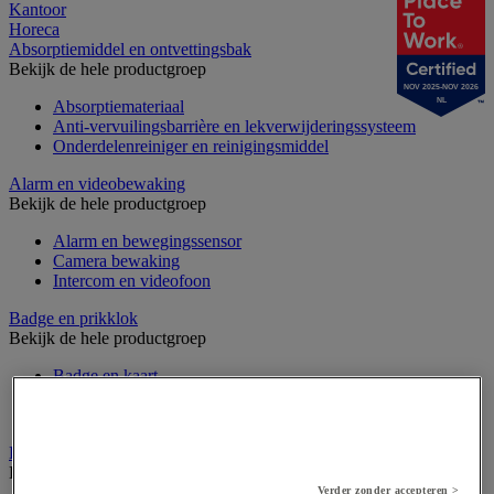
Kantoor
Horeca
Absorptiemiddel en ontvettingsbak
Bekijk de hele productgroep
NOV 2025-NOV 2026
NL
Absorptiemateriaal
Anti-vervuilingsbarrière en lekverwijderingssysteem
Onderdelenreiniger en reinigingsmiddel
Alarm en videobewaking
Bekijk de hele productgroep
Alarm en bewegingssensor
Camera bewaking
Intercom en videofoon
Badge en prikklok
Bekijk de hele productgroep
Badge en kaart
Draaihek en klapdeur
Prikklok en rondecontrole
Barrière- en beschermingspaal
Bekijk de hele productgroep
Verder zonder accepteren >