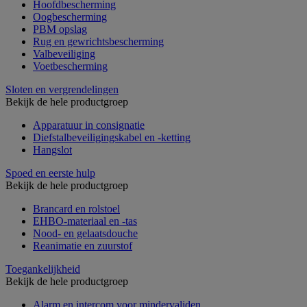
Hoofdbescherming
Oogbescherming
PBM opslag
Rug en gewrichtsbescherming
Valbeveiliging
Voetbescherming
Sloten en vergrendelingen
Bekijk de hele productgroep
Apparatuur in consignatie
Diefstalbeveiligingskabel en -ketting
Hangslot
Spoed en eerste hulp
Bekijk de hele productgroep
Brancard en rolstoel
EHBO-materiaal en -tas
Nood- en gelaatsdouche
Reanimatie en zuurstof
Toegankelijkheid
Bekijk de hele productgroep
Alarm en intercom voor mindervaliden