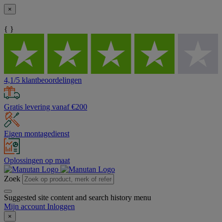
×
{ }
4,1/5 klantbeoordelingen
Gratis levering vanaf €200
Eigen montagedienst
Oplossingen op maat
Zoek
Suggested site content and search history menu
Mijn account
Inloggen
×