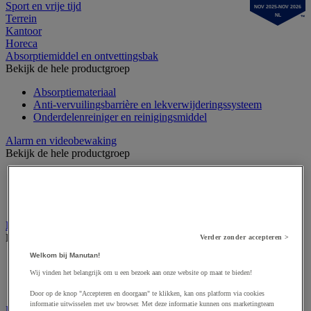
Sport en vrije tijd
NOV 2025-NOV 2026
Terrein
NL
Kantoor
Horeca
Absorptiemiddel en ontvettingsbak
Bekijk de hele productgroep
Absorptiemateriaal
Anti-vervuilingsbarrière en lekverwijderingssysteem
Onderdelenreiniger en reinigingsmiddel
Alarm en videobewaking
Bekijk de hele productgroep
Alarm en bewegingssensor
Camera bewaking
Intercom en videofoon
Badge en prikklok
Bekijk de hele productgroep
Verder zonder accepteren >
Welkom bij Manutan!
Badge en kaart
Draaihek en klapdeur
Wij vinden het belangrijk om u een bezoek aan onze website op maat te bieden!
Prikklok en rondecontrole
Door op de knop "Accepteren en doorgaan" te klikken, kan ons platform via cookies
informatie uitwisselen met uw browser. Met deze informatie kunnen ons marketingteam
Barrière- en beschermingspaal