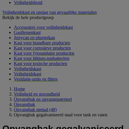
Veiligheidsbord
Veiligheidskast en opslag van gevaarlijke materialen
Bekijk de hele productgroep
Accessoires voor veiligheidskast
Gasflessenkast
Jerrycan en plunjerkan
Kast voor brandbare producten
Kast voor corrosieve producten
Kast voor fytosanitaire producten
Kast voor lithium-ionbatterijen
Kast voor toxische producten
Veiligheidskast
Veiligheidskast
Ventilatie-units en filters
Home
Veiligheid en gezondheid
Opvangbak en opvangmaterieel
Opvangbak
Opvangbak metaal
(48)
Opvangbak gegalvaniseerd staal voor tank en vaten
Opvangbak gegalvaniseerd