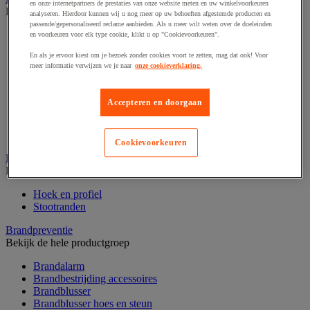
en onze internetpartners de prestaties van onze website meten en uw winkelvoorkeuren
Bekijk de hele productgroep
analyseren. Hierdoor kunnen wij u nog meer op uw behoeften afgestemde producten en
passende/gepersonaliseerd reclame aanbieden. Als u meer wilt weten over de doeleinden
Afzetpaal met band
en voorkeuren voor elk type cookie, klikt u op "Cookievoorkeuren".
Afzetpaal met bord
En als je ervoor kiest om je bezoek zonder cookies voort te zetten, mag dat ook! Voor
Afzetpaal met ketting
meer informatie verwijzen we je naar
onze cookieverklaring.
Afzetpaal met koord
Beschermende afscherming
Beschermende rolbeugel
Accepteren en doorgaan
Modulaire afscherming
Muurhouder met riem
Signaalketting
Cookievoorkeuren
Bescherming en demper
Bekijk de hele productgroep
Hoek en profiel
Stootranden
Brandpreventie
Bekijk de hele productgroep
Brandalarm
Brandbestrijding accessoires
Brandblusser
Brandblusser hoes en steun