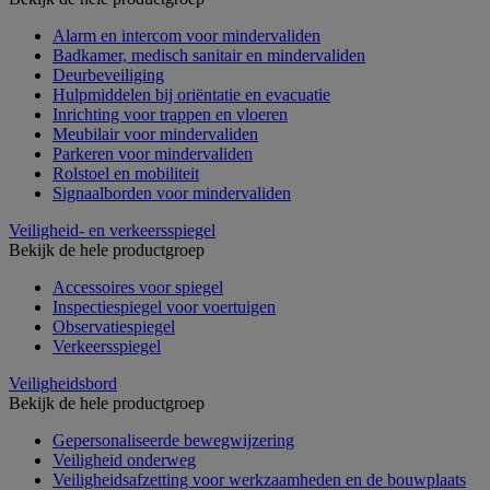
Alarm en intercom voor mindervaliden
Badkamer, medisch sanitair en mindervaliden
Deurbeveiliging
Hulpmiddelen bij oriëntatie en evacuatie
Inrichting voor trappen en vloeren
Meubilair voor mindervaliden
Parkeren voor mindervaliden
Rolstoel en mobiliteit
Signaalborden voor mindervaliden
Veiligheid- en verkeersspiegel
Bekijk de hele productgroep
Accessoires voor spiegel
Inspectiespiegel voor voertuigen
Observatiespiegel
Verkeersspiegel
Veiligheidsbord
Bekijk de hele productgroep
Gepersonaliseerde bewegwijzering
Veiligheid onderweg
Veiligheidsafzetting voor werkzaamheden en de bouwplaats