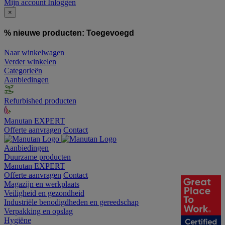
Mijn account
Inloggen
×
% nieuwe producten:
Toegevoegd
Naar winkelwagen
Verder winkelen
Categorieën
Aanbiedingen
Refurbished producten
Manutan EXPERT
Offerte aanvragen
Contact
Aanbiedingen
Duurzame producten
Manutan EXPERT
Offerte aanvragen
Contact
Magazijn en werkplaats
Veiligheid en gezondheid
Industriële benodigdheden en gereedschap
Verpakking en opslag
Hygiëne