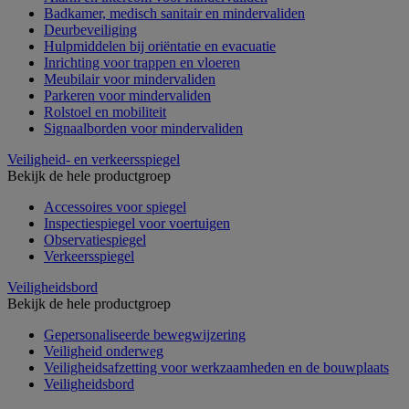
Badkamer, medisch sanitair en mindervaliden
Deurbeveiliging
Hulpmiddelen bij oriëntatie en evacuatie
Inrichting voor trappen en vloeren
Meubilair voor mindervaliden
Parkeren voor mindervaliden
Rolstoel en mobiliteit
Signaalborden voor mindervaliden
Veiligheid- en verkeersspiegel
Bekijk de hele productgroep
Accessoires voor spiegel
Inspectiespiegel voor voertuigen
Observatiespiegel
Verkeersspiegel
Veiligheidsbord
Bekijk de hele productgroep
Gepersonaliseerde bewegwijzering
Veiligheid onderweg
Veiligheidsafzetting voor werkzaamheden en de bouwplaats
Veiligheidsbord