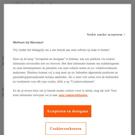
Afzetpaal met band
Afzetpaal met bord
Afzetpaal met ketting
Afzetpaal met koord
Beschermende afscherming
Beschermende rolbeugel
Verder zonder accepteren >
Modulaire afscherming
Muurhouder met riem
Welkom bij Manutan!
Signaalketting
Wij vinden het belangrijk om u een bezoek aan onze website op maat te bieden!
Bescherming en demper
Door op de knop "Accepteren en doorgaan" te klikken, kan ons platform via cookies
Bekijk de hele productgroep
informatie uitwisselen met uw browser. Met deze informatie kunnen ons marketingteam
en onze internetpartners de prestaties van onze website meten en uw winkelvoorkeuren
analyseren. Hierdoor kunnen wij u nog meer op uw behoeften afgestemde producten en
Hoek en profiel
passende/gepersonaliseerd reclame aanbieden. Als u meer wilt weten over de doeleinden
Stootranden
en voorkeuren voor elk type cookie, klikt u op "Cookievoorkeuren".
Brandpreventie
En als je ervoor kiest om je bezoek zonder cookies voort te zetten, mag dat ook! Voor
Bekijk de hele productgroep
meer informatie verwijzen we je naar
onze cookieverklaring.
Brandalarm
Brandbestrijding accessoires
Accepteren en doorgaan
Brandblusser
Brandblusser hoes en steun
Branddeken
Cookievoorkeuren
Meetapparatuur en rookmelder