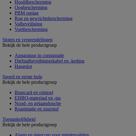
Hoofdbescherming
Oogbescherming
PBM opslag
Rug en gewrichtsbescherming
Valbeveiliging
Voetbescherming
Sloten en vergrendelingen
Bekijk de hele productgroep
Apparatuur in consignatie
Diefstalbeveiligingskabel en -ketting
Hangslot
Spoed en eerste hulp
Bekijk de hele productgroep
Brancard en rolstoel
EHBO-materiaal en -tas
Nood- en gelaatsdouche
Reanimatie en zuurstof
Toegankelijkheid
Bekijk de hele productgroep
Alarm en intercom voor mindervaliden