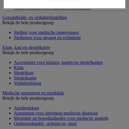
Noodsleutelkast en brandblusserkast
Noodverlichting en waarschuwingslichten
Gezondheids- en veiligheidsstelling
Bekijk de hele productgroep
Stelling voor medische omgevingen
Stellingen voor opvang en veiligheid
Kluis, kast en sleutelkastje
Bekijk de hele productgroep
Accessoires voor kluizen, kasten en sleutelkasten
Kluis
Sleutelkast
Sleutelkastje
Veiligheidskast
Medische apparatuur en meubilair
Bekijk de hele productgroep
Apotheekkast
Apparatuur voor algemene medische diagnose
Meubilair en benodigdheden voor medische praktijk
Onderzoekstafel, -scherm en -stoel