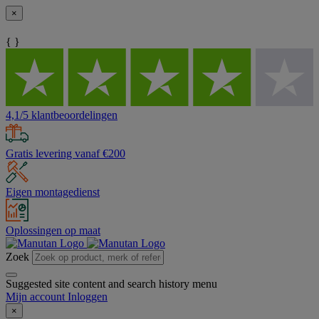
×
{ }
4,1/5 klantbeoordelingen
Gratis levering vanaf €200
Eigen montagedienst
Oplossingen op maat
Zoek
Suggested site content and search history menu
Mijn account
Inloggen
×