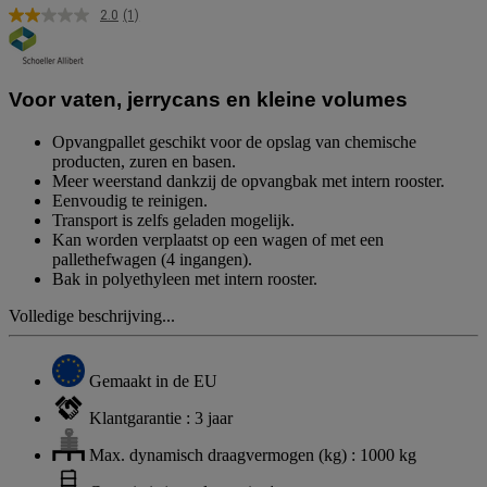
2.0
(1)
Lees
1
beoordeling.
Dezelfde
paginalink.
Voor vaten, jerrycans en kleine volumes
Opvangpallet geschikt voor de opslag van chemische
producten, zuren en basen.
Meer weerstand dankzij de opvangbak met intern rooster.
Eenvoudig te reinigen.
Transport is zelfs geladen mogelijk.
Kan worden verplaatst op een wagen of met een
pallethefwagen (4 ingangen).
Bak in polyethyleen met intern rooster.
Volledige beschrijving...
Gemaakt in de EU
Klantgarantie : 3 jaar
Max. dynamisch draagvermogen (kg) : 1000 kg