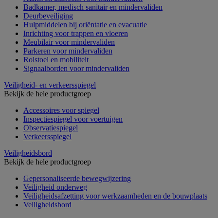
Badkamer, medisch sanitair en mindervaliden
Deurbeveiliging
Hulpmiddelen bij oriëntatie en evacuatie
Inrichting voor trappen en vloeren
Meubilair voor mindervaliden
Parkeren voor mindervaliden
Rolstoel en mobiliteit
Signaalborden voor mindervaliden
Veiligheid- en verkeersspiegel
Bekijk de hele productgroep
Accessoires voor spiegel
Inspectiespiegel voor voertuigen
Observatiespiegel
Verkeersspiegel
Veiligheidsbord
Bekijk de hele productgroep
Gepersonaliseerde bewegwijzering
Veiligheid onderweg
Veiligheidsafzetting voor werkzaamheden en de bouwplaats
Veiligheidsbord