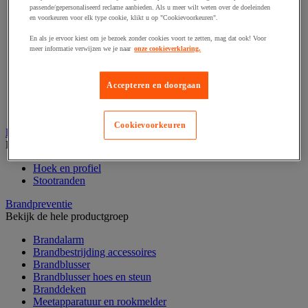
passende/gepersonaliseerd reclame aanbieden. Als u meer wilt weten over de doeleinden
Afzetpaal met band
en voorkeuren voor elk type cookie, klikt u op "Cookievoorkeuren".
Afzetpaal met bord
Afzetpaal met ketting
En als je ervoor kiest om je bezoek zonder cookies voort te zetten, mag dat ook! Voor
Afzetpaal met koord
meer informatie verwijzen we je naar
onze cookieverklaring.
Beschermende afscherming
Beschermende rolbeugel
Modulaire afscherming
Accepteren en doorgaan
Muurhouder met riem
Signaalketting
Cookievoorkeuren
Bescherming en demper
Bekijk de hele productgroep
Hoek en profiel
Stootranden
Brandpreventie
Bekijk de hele productgroep
Brandalarm
Brandbestrijding accessoires
Brandblusser
Brandblusser hoes en steun
Branddeken
Meetapparatuur en rookmelder