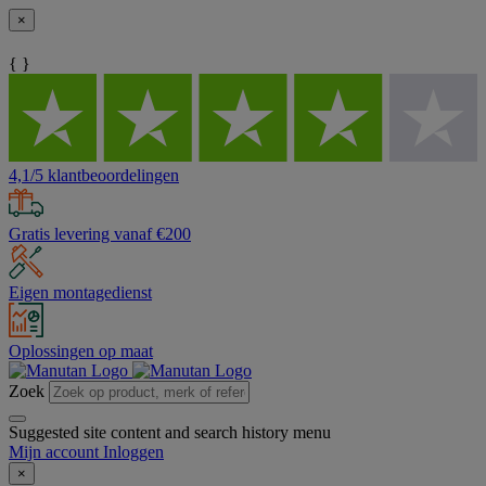
×
{ }
4,1/5 klantbeoordelingen
Gratis levering vanaf €200
Eigen montagedienst
Oplossingen op maat
Zoek
Suggested site content and search history menu
Mijn account
Inloggen
×