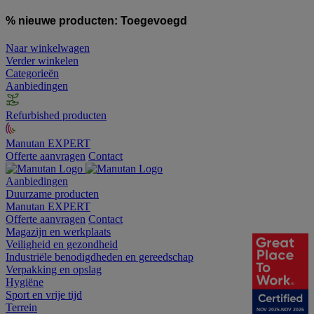
% nieuwe producten:
Toegevoegd
Naar winkelwagen
Verder winkelen
Categorieën
Aanbiedingen
Refurbished producten
Manutan EXPERT
Offerte aanvragen
Contact
Aanbiedingen
Duurzame producten
Manutan EXPERT
Offerte aanvragen
Contact
Magazijn en werkplaats
Veiligheid en gezondheid
Industriële benodigdheden en gereedschap
Verpakking en opslag
Hygiëne
Sport en vrije tijd
Terrein
NOV 2025-NOV 2026