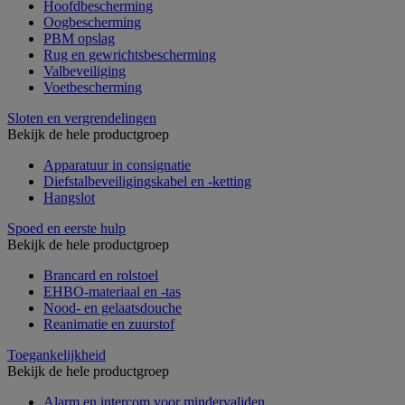
Hoofdbescherming
Oogbescherming
PBM opslag
Rug en gewrichtsbescherming
Valbeveiliging
Voetbescherming
Sloten en vergrendelingen
Bekijk de hele productgroep
Apparatuur in consignatie
Diefstalbeveiligingskabel en -ketting
Hangslot
Spoed en eerste hulp
Bekijk de hele productgroep
Brancard en rolstoel
EHBO-materiaal en -tas
Nood- en gelaatsdouche
Reanimatie en zuurstof
Toegankelijkheid
Bekijk de hele productgroep
Alarm en intercom voor mindervaliden