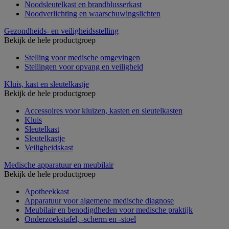
Noodsleutelkast en brandblusserkast
Noodverlichting en waarschuwingslichten
Gezondheids- en veiligheidsstelling
Bekijk de hele productgroep
Stelling voor medische omgevingen
Stellingen voor opvang en veiligheid
Kluis, kast en sleutelkastje
Bekijk de hele productgroep
Accessoires voor kluizen, kasten en sleutelkasten
Kluis
Sleutelkast
Sleutelkastje
Veiligheidskast
Medische apparatuur en meubilair
Bekijk de hele productgroep
Apotheekkast
Apparatuur voor algemene medische diagnose
Meubilair en benodigdheden voor medische praktijk
Onderzoekstafel, -scherm en -stoel