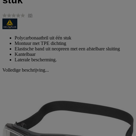
stuk
(0)
Geen
scorewaarde.
Dezelfde
paginalink.
Polycarbonaatbril uit één stuk
Montuur met TPE dichting
Elastische band uit neopreen met een afstelbare sluiting
Kantelbaar
Laterale bescherming.
Volledige beschrijving...