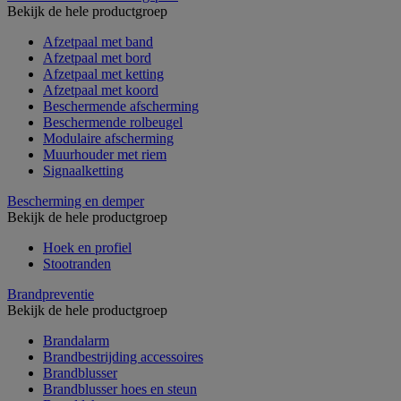
Bekijk de hele productgroep
Afzetpaal met band
Afzetpaal met bord
Afzetpaal met ketting
Afzetpaal met koord
Beschermende afscherming
Beschermende rolbeugel
Modulaire afscherming
Muurhouder met riem
Signaalketting
Bescherming en demper
Bekijk de hele productgroep
Hoek en profiel
Stootranden
Brandpreventie
Bekijk de hele productgroep
Brandalarm
Brandbestrijding accessoires
Brandblusser
Brandblusser hoes en steun