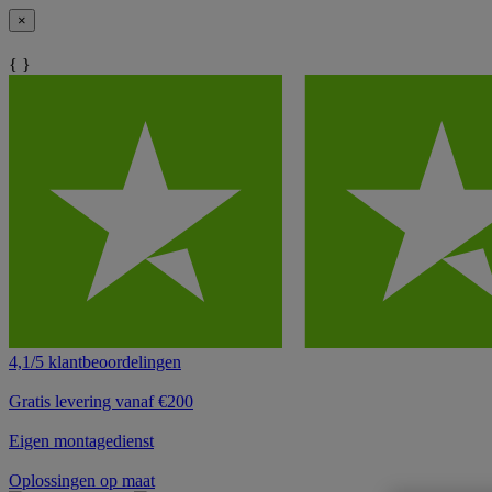
×
{ }
4,1/5 klantbeoordelingen
Gratis levering vanaf €200
Eigen montagedienst
Oplossingen op maat