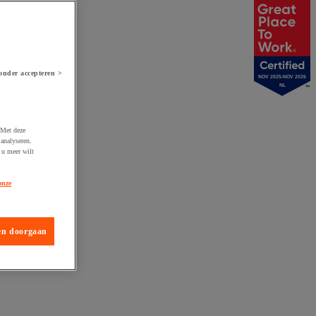
onder accepteren >
NOV 2025-NOV 2026
NL
 Met deze
analyseren.
 u meer wilt
onze
en doorgaan