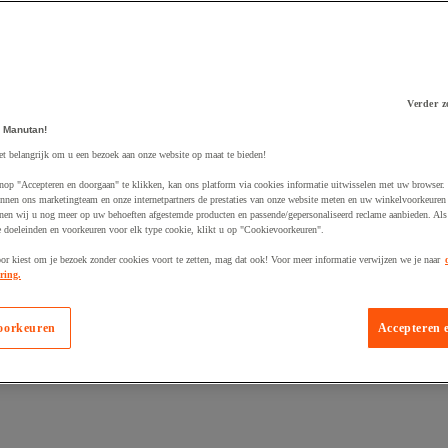
Verder z
 Manutan!
 winkelwagen
et belangrijk om u een bezoek aan onze website op maat te bieden!
nop "Accepteren en doorgaan" te klikken, kan ons platform via cookies informatie uitwisselen met uw browser.
nnen ons marketingteam en onze internetpartners de prestaties van onze website meten en uw winkelvoorkeuren 
nen wij u nog meer op uw behoeften afgestemde producten en passende/gepersonaliseerd reclame aanbieden. Als
 doeleinden en voorkeuren voor elk type cookie, klikt u op "Cookievoorkeuren".
oor kiest om je bezoek zonder cookies voort te zetten, mag dat ook! Voor meer informatie verwijzen we je naar
ring.
oorkeuren
Accepteren 