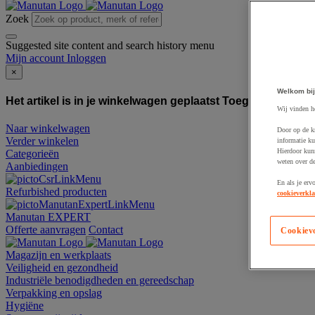
Zoek
Suggested site content and search history menu
Mijn account
Inloggen
×
Welkom bij
Het artikel is in je winkelwagen geplaatst
Toegevoegd aan
Wij vinden h
Naar winkelwagen
Door op de k
Verder winkelen
informatie ku
Hierdoor kun
Categorieën
weten over de
Aanbiedingen
En als je erv
Refurbished producten
cookieverkla
Manutan EXPERT
Offerte aanvragen
Contact
Cookiev
Magazijn en werkplaats
Veiligheid en gezondheid
Industriële benodigdheden en gereedschap
Verpakking en opslag
Hygiëne