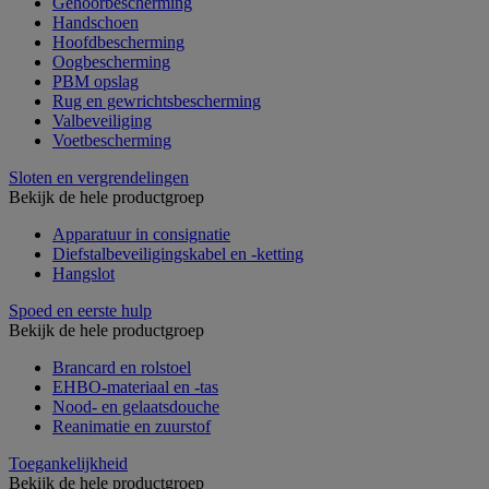
Gehoorbescherming
Handschoen
Hoofdbescherming
Oogbescherming
PBM opslag
Rug en gewrichtsbescherming
Valbeveiliging
Voetbescherming
Sloten en vergrendelingen
Bekijk de hele productgroep
Apparatuur in consignatie
Diefstalbeveiligingskabel en -ketting
Hangslot
Spoed en eerste hulp
Bekijk de hele productgroep
Brancard en rolstoel
EHBO-materiaal en -tas
Nood- en gelaatsdouche
Reanimatie en zuurstof
Toegankelijkheid
Bekijk de hele productgroep