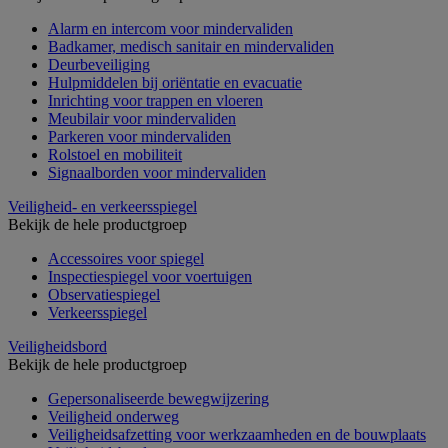
Alarm en intercom voor mindervaliden
Badkamer, medisch sanitair en mindervaliden
Deurbeveiliging
Hulpmiddelen bij oriëntatie en evacuatie
Inrichting voor trappen en vloeren
Meubilair voor mindervaliden
Parkeren voor mindervaliden
Rolstoel en mobiliteit
Signaalborden voor mindervaliden
Veiligheid- en verkeersspiegel
Bekijk de hele productgroep
Accessoires voor spiegel
Inspectiespiegel voor voertuigen
Observatiespiegel
Verkeersspiegel
Veiligheidsbord
Bekijk de hele productgroep
Gepersonaliseerde bewegwijzering
Veiligheid onderweg
Veiligheidsafzetting voor werkzaamheden en de bouwplaats