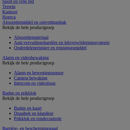
Sport en vrije tijd
Terrein
Kantoor
Horeca
Absorptiemiddel en ontvettingsbak
Bekijk de hele productgroep
Absorptiemateriaal
Anti-vervuilingsbarrière en lekverwijderingssysteem
Onderdelenreiniger en reinigingsmiddel
Alarm en videobewaking
Bekijk de hele productgroep
Alarm en bewegingssensor
Camera bewaking
Intercom en videofoon
Badge en prikklok
Bekijk de hele productgroep
Badge en kaart
Draaihek en klapdeur
Prikklok en rondecontrole
Barrière- en beschermingspaal