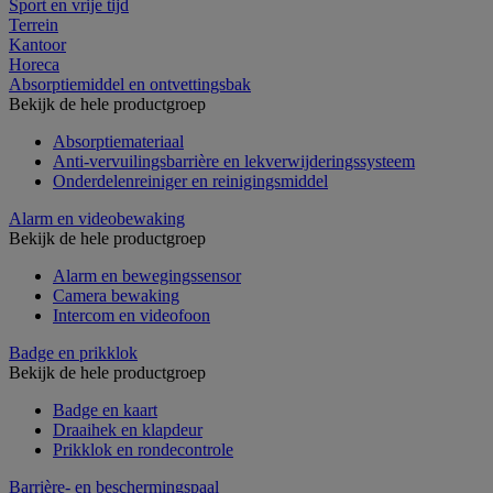
Sport en vrije tijd
Terrein
Kantoor
Horeca
Absorptiemiddel en ontvettingsbak
Bekijk de hele productgroep
Absorptiemateriaal
Anti-vervuilingsbarrière en lekverwijderingssysteem
Onderdelenreiniger en reinigingsmiddel
Alarm en videobewaking
Bekijk de hele productgroep
Alarm en bewegingssensor
Camera bewaking
Intercom en videofoon
Badge en prikklok
Bekijk de hele productgroep
Badge en kaart
Draaihek en klapdeur
Prikklok en rondecontrole
Barrière- en beschermingspaal