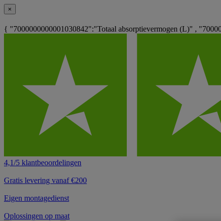
×
{ "7000000000001030842":"Totaal absorptievermogen (L)" , "700
4,1/5 klantbeoordelingen
Gratis levering vanaf €200
Eigen montagedienst
Oplossingen op maat