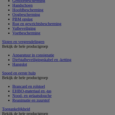
Gehoorbescherming
Handschoen
Hoofdbescherming
Oogbescherming
PBM opslag
Rug en gewrichtsbescherming
Valbeveiliging
Voetbescherming
Sloten en vergrendelingen
Bekijk de hele productgroep
Apparatuur in consignatie
Diefstalbeveiligingskabel en -ketting
Hangslot
Spoed en eerste hulp
Bekijk de hele productgroep
Brancard en rolstoel
EHBO-materiaal en -tas
Nood- en gelaatsdouche
Reanimatie en zuurstof
Toegankelijkheid
Bekijk de hele productgroep