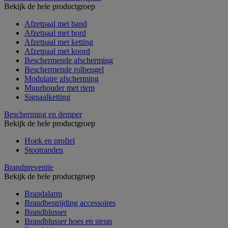
Bekijk de hele productgroep
Afzetpaal met band
Afzetpaal met bord
Afzetpaal met ketting
Afzetpaal met koord
Beschermende afscherming
Beschermende rolbeugel
Modulaire afscherming
Muurhouder met riem
Signaalketting
Bescherming en demper
Bekijk de hele productgroep
Hoek en profiel
Stootranden
Brandpreventie
Bekijk de hele productgroep
Brandalarm
Brandbestrijding accessoires
Brandblusser
Brandblusser hoes en steun