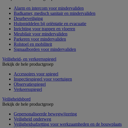
Alarm en intercom voor mindervaliden
Badkamer, medisch sanitair en mindervaliden
Deurbeveiliging
Hulpmiddelen bij oriëntatie en evacuatie
Inrichting voor trappen en vloeren
Meubilair voor mindervaliden
Parkeren voor mindervaliden
Rolstoel en mobiliteit
Signaalborden voor mindervaliden
Veiligheid- en verkeersspiegel
Bekijk de hele productgroep
Accessoires voor spiegel
Inspectiespiegel voor voertuigen
Observatiespiegel
Verkeersspiegel
Veiligheidsbord
Bekijk de hele productgroep
Gepersonaliseerde bewegwijzering
Veiligheid onderweg
Veiligheidsafzetting voor werkzaamheden en de bouwplaats