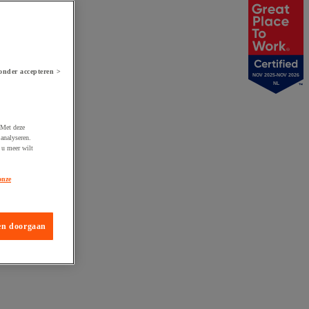
onder accepteren >
NOV 2025-NOV 2026
NL
 Met deze
analyseren.
 u meer wilt
onze
en doorgaan