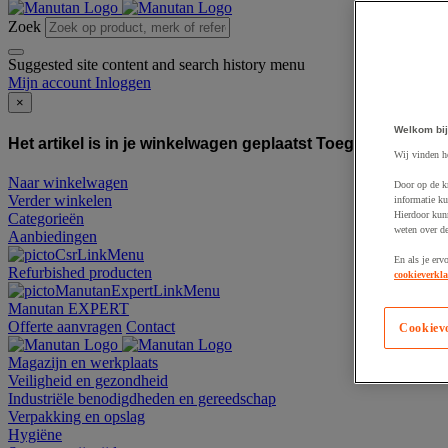
Zoek
Suggested site content and search history menu
Mijn account
Inloggen
×
Welkom bij
Het artikel is in je winkelwagen geplaatst
Toegevoegd aan
Wij vinden h
Naar winkelwagen
Door op de k
Verder winkelen
informatie ku
Hierdoor kun
Categorieën
weten over de
Aanbiedingen
En als je erv
Refurbished producten
cookieverkla
Manutan EXPERT
Offerte aanvragen
Contact
Cookiev
Magazijn en werkplaats
Veiligheid en gezondheid
Industriële benodigdheden en gereedschap
Verpakking en opslag
Hygiëne