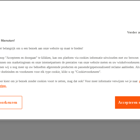
Verder z
 Manutan!
 winkelwagen
et belangrijk om u een bezoek aan onze website op maat te bieden!
nop "Accepteren en doorgaan" te klikken, kan ons platform via cookies informatie uitwisselen met uw browser.
nnen ons marketingteam en onze internetpartners de prestaties van onze website meten en uw winkelvoorkeuren 
nen wij u nog meer op uw behoeften afgestemde producten en passende/gepersonaliseerd reclame aanbieden. Als
 doeleinden en voorkeuren voor elk type cookie, klikt u op "Cookievoorkeuren".
oor kiest om je bezoek zonder cookies voort te zetten, mag dat ook! Voor meer informatie verwijzen we je naar
ring.
oorkeuren
Accepteren 