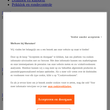
Draaihek en klapdeur
Prikklok en rondecontrole
Barrière- en beschermingspaal
Bekijk de hele productgroep
Afzetpaal met band
Afzetpaal met bord
Afzetpaal met ketting
Verder zonder accepteren >
Afzetpaal met koord
Beschermende afscherming
Welkom bij Manutan!
Beschermende rolbeugel
Wij vinden het belangrijk om u een bezoek aan onze website op maat te bieden!
Modulaire afscherming
Muurhouder met riem
Door op de knop "Accepteren en doorgaan" te klikken, kan ons platform via cookies
Signaalketting
informatie uitwisselen met uw browser. Met deze informatie kunnen ons marketingteam
en onze internetpartners de prestaties van onze website meten en uw winkelvoorkeuren
analyseren. Hierdoor kunnen wij u nog meer op uw behoeften afgestemde producten en
Bescherming en demper
passende/gepersonaliseerd reclame aanbieden. Als u meer wilt weten over de doeleinden
Bekijk de hele productgroep
en voorkeuren voor elk type cookie, klikt u op "Cookievoorkeuren".
Hoek en profiel
En als je ervoor kiest om je bezoek zonder cookies voort te zetten, mag dat ook! Voor
Stootranden
meer informatie verwijzen we je naar
onze cookieverklaring.
Brandpreventie
Bekijk de hele productgroep
Accepteren en doorgaan
Brandalarm