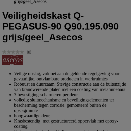
grijs/geel_Asecos
Veiligheidskast Q-
PEGASUS-90 Q90.195.090
grijs/geel_Asecos
(0)
Geen
scorewaarde.
Dezelfde
paginalink.
Veilige opslag, voldoet aan de geldende regelgeving voor
gevaarlijke, ontvlambare producten in werkruimtes
Robuust en duurzaam: Stevige constructie aan de buitenzijde
van brandwerende platen met een coating van melaminehars
3 bevestigingsscharnieren per deur
volledig sluitmechanisme en beveiligingselementen ter
bescherming tegen corrosie, gemonteerd buiten de
opslagruimte
hoogwaardige deur,
Krasbestendig, met gestructureerd oppervlak met epoxy-
coating