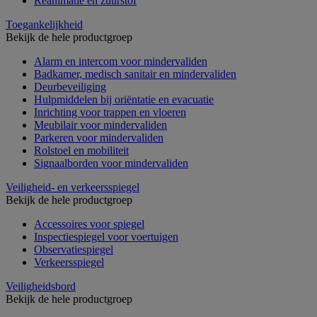
Reanimatie en zuurstof
Toegankelijkheid
Bekijk de hele productgroep
Alarm en intercom voor mindervaliden
Badkamer, medisch sanitair en mindervaliden
Deurbeveiliging
Hulpmiddelen bij oriëntatie en evacuatie
Inrichting voor trappen en vloeren
Meubilair voor mindervaliden
Parkeren voor mindervaliden
Rolstoel en mobiliteit
Signaalborden voor mindervaliden
Veiligheid- en verkeersspiegel
Bekijk de hele productgroep
Accessoires voor spiegel
Inspectiespiegel voor voertuigen
Observatiespiegel
Verkeersspiegel
Veiligheidsbord
Bekijk de hele productgroep