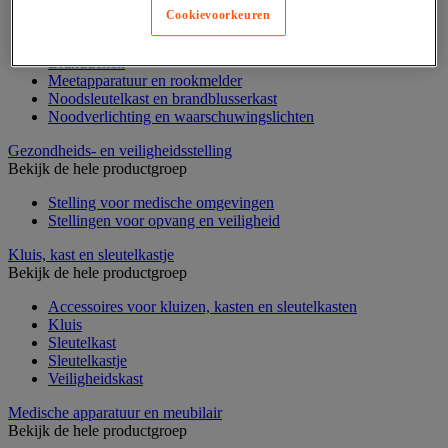
Brandbestrijding accessoires
Cookievoorkeuren
Brandblusser
Brandblusser hoes en steun
Branddeken
Meetapparatuur en rookmelder
Noodsleutelkast en brandblusserkast
Noodverlichting en waarschuwingslichten
Gezondheids- en veiligheidsstelling
Bekijk de hele productgroep
Stelling voor medische omgevingen
Stellingen voor opvang en veiligheid
Kluis, kast en sleutelkastje
Bekijk de hele productgroep
Accessoires voor kluizen, kasten en sleutelkasten
Kluis
Sleutelkast
Sleutelkastje
Veiligheidskast
Medische apparatuur en meubilair
Bekijk de hele productgroep