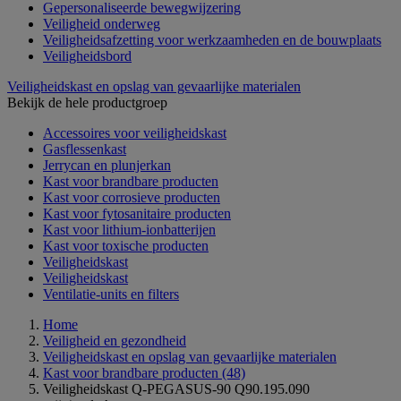
Gepersonaliseerde bewegwijzering
Veiligheid onderweg
Veiligheidsafzetting voor werkzaamheden en de bouwplaats
Veiligheidsbord
Veiligheidskast en opslag van gevaarlijke materialen
Bekijk de hele productgroep
Accessoires voor veiligheidskast
Gasflessenkast
Jerrycan en plunjerkan
Kast voor brandbare producten
Kast voor corrosieve producten
Kast voor fytosanitaire producten
Kast voor lithium-ionbatterijen
Kast voor toxische producten
Veiligheidskast
Veiligheidskast
Ventilatie-units en filters
Home
Veiligheid en gezondheid
Veiligheidskast en opslag van gevaarlijke materialen
Kast voor brandbare producten
(48)
Veiligheidskast Q-PEGASUS-90 Q90.195.090