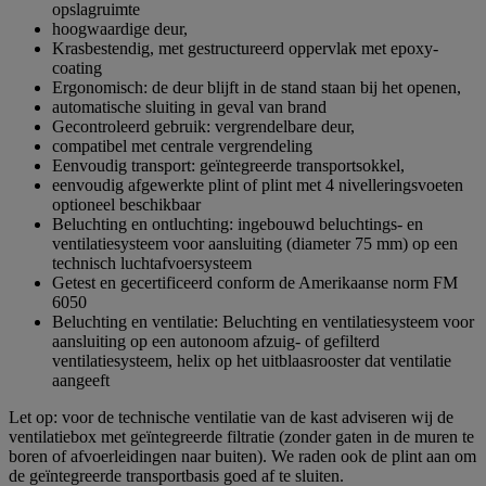
opslagruimte
hoogwaardige deur,
Krasbestendig, met gestructureerd oppervlak met epoxy-
coating
Ergonomisch: de deur blijft in de stand staan bij het openen,
automatische sluiting in geval van brand
Gecontroleerd gebruik: vergrendelbare deur,
compatibel met centrale vergrendeling
Eenvoudig transport: geïntegreerde transportsokkel,
eenvoudig afgewerkte plint of plint met 4 nivelleringsvoeten
optioneel beschikbaar
Beluchting en ontluchting: ingebouwd beluchtings- en
ventilatiesysteem voor aansluiting (diameter 75 mm) op een
technisch luchtafvoersysteem
Getest en gecertificeerd conform de Amerikaanse norm FM
6050
Beluchting en ventilatie: Beluchting en ventilatiesysteem voor
aansluiting op een autonoom afzuig- of gefilterd
ventilatiesysteem, helix op het uitblaasrooster dat ventilatie
aangeeft
Let op: voor de technische ventilatie van de kast adviseren wij de
ventilatiebox met geïntegreerde filtratie (zonder gaten in de muren te
boren of afvoerleidingen naar buiten). We raden ook de plint aan om
de geïntegreerde transportbasis goed af te sluiten.