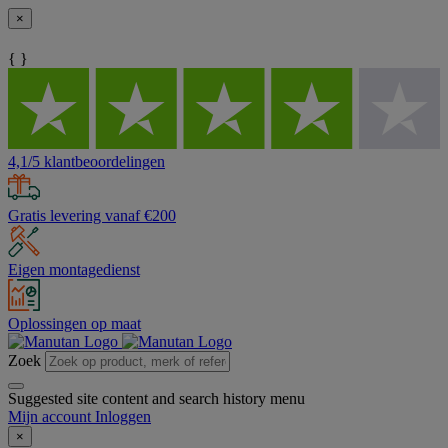
×
{ }
4,1/5 klantbeoordelingen
Gratis levering vanaf €200
Eigen montagedienst
Oplossingen op maat
Zoek
Suggested site content and search history menu
Mijn account
Inloggen
×