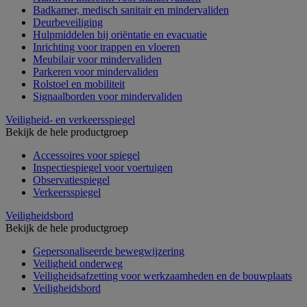
Badkamer, medisch sanitair en mindervaliden
Deurbeveiliging
Hulpmiddelen bij oriëntatie en evacuatie
Inrichting voor trappen en vloeren
Meubilair voor mindervaliden
Parkeren voor mindervaliden
Rolstoel en mobiliteit
Signaalborden voor mindervaliden
Veiligheid- en verkeersspiegel
Bekijk de hele productgroep
Accessoires voor spiegel
Inspectiespiegel voor voertuigen
Observatiespiegel
Verkeersspiegel
Veiligheidsbord
Bekijk de hele productgroep
Gepersonaliseerde bewegwijzering
Veiligheid onderweg
Veiligheidsafzetting voor werkzaamheden en de bouwplaats
Veiligheidsbord