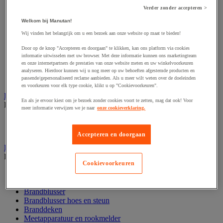
Afzetpaal met band
Verder zonder accepteren >
Afzetpaal met bord
Welkom bij Manutan!
Afzetpaal met ketting
Afzetpaal met koord
Wij vinden het belangrijk om u een bezoek aan onze website op maat te bieden!
Beschermende afscherming
Door op de knop "Accepteren en doorgaan" te klikken, kan ons platform via cookies
Beschermende rolbeugel
informatie uitwisselen met uw browser. Met deze informatie kunnen ons marketingteam
Modulaire afscherming
en onze internetpartners de prestaties van onze website meten en uw winkelvoorkeuren
Muurhouder met riem
analyseren. Hierdoor kunnen wij u nog meer op uw behoeften afgestemde producten en
Signaalketting
passende/gepersonaliseerd reclame aanbieden. Als u meer wilt weten over de doeleinden
en voorkeuren voor elk type cookie, klikt u op "Cookievoorkeuren".
Bescherming en demper
En als je ervoor kiest om je bezoek zonder cookies voort te zetten, mag dat ook! Voor
Bekijk de hele productgroep
meer informatie verwijzen we je naar
onze cookieverklaring.
Hoek en profiel
Stootranden
Accepteren en doorgaan
Brandpreventie
Bekijk de hele productgroep
Cookievoorkeuren
Brandalarm
Brandbestrijding accessoires
Brandblusser
Brandblusser hoes en steun
Branddeken
Meetapparatuur en rookmelder