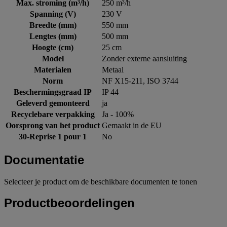
Max. stroming (m³/h)
250 m³/h
Spanning (V)
230 V
Breedte (mm)
550 mm
Lengtes (mm)
500 mm
Hoogte (cm)
25 cm
Model
Zonder externe aansluiting
Materialen
Metaal
Norm
NF X15-211, ISO 3744
Beschermingsgraad IP
IP 44
Geleverd gemonteerd
ja
Recyclebare verpakking
Ja - 100%
Oorsprong van het product
Gemaakt in de EU
30-Reprise 1 pour 1
No
Documentatie
Selecteer je product om de beschikbare documenten te tonen
Productbeoordelingen