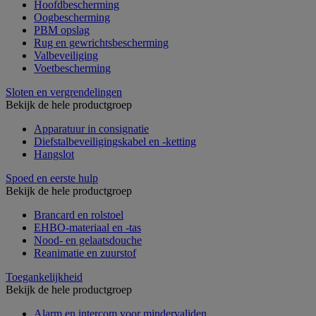
Hoofdbescherming
Oogbescherming
PBM opslag
Rug en gewrichtsbescherming
Valbeveiliging
Voetbescherming
Sloten en vergrendelingen
Bekijk de hele productgroep
Apparatuur in consignatie
Diefstalbeveiligingskabel en -ketting
Hangslot
Spoed en eerste hulp
Bekijk de hele productgroep
Brancard en rolstoel
EHBO-materiaal en -tas
Nood- en gelaatsdouche
Reanimatie en zuurstof
Toegankelijkheid
Bekijk de hele productgroep
Alarm en intercom voor mindervaliden