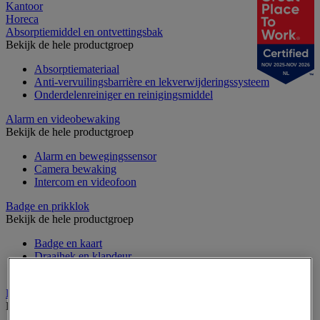
Kantoor
Horeca
Absorptiemiddel en ontvettingsbak
Bekijk de hele productgroep
NOV 2025-NOV 2026
Absorptiemateriaal
NL
Anti-vervuilingsbarrière en lekverwijderingssysteem
Onderdelenreiniger en reinigingsmiddel
Alarm en videobewaking
Bekijk de hele productgroep
Alarm en bewegingssensor
Camera bewaking
Intercom en videofoon
Badge en prikklok
Bekijk de hele productgroep
Badge en kaart
Draaihek en klapdeur
Prikklok en rondecontrole
Barrière- en beschermingspaal
Bekijk de hele productgroep