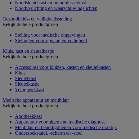
Noodsleutelkast en brandblusserkast
Noodverlichting en waarschuwingslichten
Gezondheids- en veiligheidsstelling
Bekijk de hele productgroep
Stelling voor medische omgevingen
Stellingen voor opvang en veiligheid
Kluis, kast en sleutelkastje
Bekijk de hele productgroep
Accessoires voor kluizen, kasten en sleutelkasten
Kluis
Sleutelkast
Sleutelkastje
Veiligheidskast
Medische apparatuur en meubilair
Bekijk de hele productgroep
Apotheekkast
Apparatuur voor algemene medische diagnose
Meubilair en benodigdheden voor medische praktijk
Onderzoekstafel, -scherm en -stoel