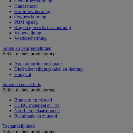
Gehoorbescherming
Handschoen
Hoofdbescherming
Oogbescherming
PBM opslag
Rug en gewrichtsbescherming
Valbeveiliging
Voetbescherming
Sloten en vergrendelingen
Bekijk de hele productgroep
Apparatuur in consignatie
Diefstalbeveiligingskabel en -ketting
Hangslot
Spoed en eerste hulp
Bekijk de hele productgroep
Brancard en rolstoel
EHBO-materiaal en -tas
Nood- en gelaatsdouche
Reanimatie en zuurstof
Toegankelijkheid
Bekijk de hele productgroep