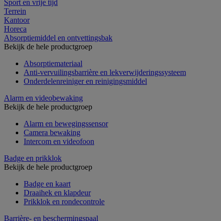
Sport en vrije tijd
Terrein
Kantoor
Horeca
Absorptiemiddel en ontvettingsbak
Bekijk de hele productgroep
Absorptiemateriaal
Anti-vervuilingsbarrière en lekverwijderingssysteem
Onderdelenreiniger en reinigingsmiddel
Alarm en videobewaking
Bekijk de hele productgroep
Alarm en bewegingssensor
Camera bewaking
Intercom en videofoon
Badge en prikklok
Bekijk de hele productgroep
Badge en kaart
Draaihek en klapdeur
Prikklok en rondecontrole
Barrière- en beschermingspaal