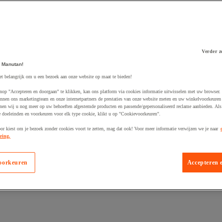
Verder z
 Manutan!
 winkelwagen
et belangrijk om u een bezoek aan onze website op maat te bieden!
nop "Accepteren en doorgaan" te klikken, kan ons platform via cookies informatie uitwisselen met uw browser.
nnen ons marketingteam en onze internetpartners de prestaties van onze website meten en uw winkelvoorkeuren 
nen wij u nog meer op uw behoeften afgestemde producten en passende/gepersonaliseerd reclame aanbieden. Als
 doeleinden en voorkeuren voor elk type cookie, klikt u op "Cookievoorkeuren".
oor kiest om je bezoek zonder cookies voort te zetten, mag dat ook! Voor meer informatie verwijzen we je naar
ring.
oorkeuren
Accepteren 