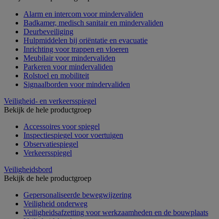
Alarm en intercom voor mindervaliden
Badkamer, medisch sanitair en mindervaliden
Deurbeveiliging
Hulpmiddelen bij oriëntatie en evacuatie
Inrichting voor trappen en vloeren
Meubilair voor mindervaliden
Parkeren voor mindervaliden
Rolstoel en mobiliteit
Signaalborden voor mindervaliden
Veiligheid- en verkeersspiegel
Bekijk de hele productgroep
Accessoires voor spiegel
Inspectiespiegel voor voertuigen
Observatiespiegel
Verkeersspiegel
Veiligheidsbord
Bekijk de hele productgroep
Gepersonaliseerde bewegwijzering
Veiligheid onderweg
Veiligheidsafzetting voor werkzaamheden en de bouwplaats