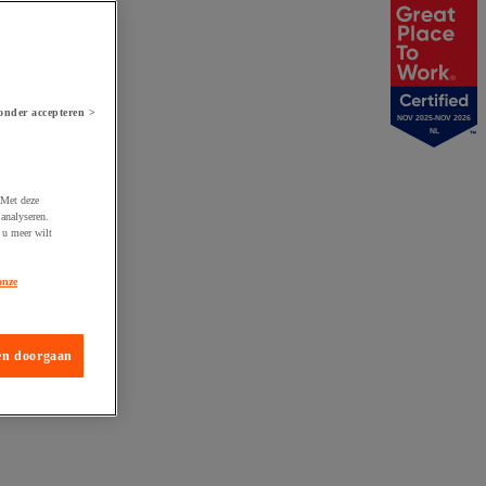
onder accepteren >
NOV 2025-NOV 2026
NL
 Met deze
analyseren.
 u meer wilt
onze
en doorgaan