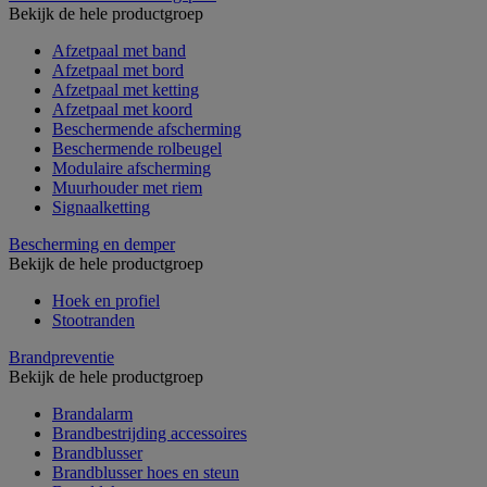
Bekijk de hele productgroep
Afzetpaal met band
Afzetpaal met bord
Afzetpaal met ketting
Afzetpaal met koord
Beschermende afscherming
Beschermende rolbeugel
Modulaire afscherming
Muurhouder met riem
Signaalketting
Bescherming en demper
Bekijk de hele productgroep
Hoek en profiel
Stootranden
Brandpreventie
Bekijk de hele productgroep
Brandalarm
Brandbestrijding accessoires
Brandblusser
Brandblusser hoes en steun