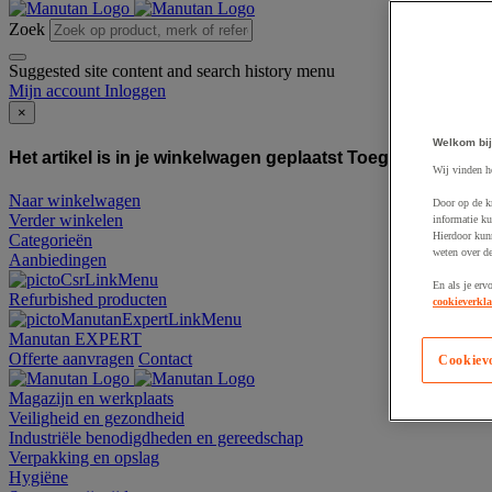
Zoek
Suggested site content and search history menu
Mijn account
Inloggen
×
Welkom bij
Het artikel is in je winkelwagen geplaatst
Toegevoegd aan
Wij vinden h
Naar winkelwagen
Door op de k
Verder winkelen
informatie ku
Hierdoor kun
Categorieën
weten over de
Aanbiedingen
En als je erv
Refurbished producten
cookieverkla
Manutan EXPERT
Offerte aanvragen
Contact
Cookiev
Magazijn en werkplaats
Veiligheid en gezondheid
Industriële benodigdheden en gereedschap
Verpakking en opslag
Hygiëne