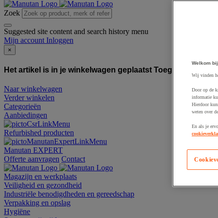
Zoek
Suggested site content and search history menu
Mijn account
Inloggen
×
Welkom bij
Het artikel is in je winkelwagen geplaatst
Toegevoegd aan
Wij vinden h
Naar winkelwagen
Door op de k
Verder winkelen
informatie ku
Hierdoor kun
Categorieën
weten over de
Aanbiedingen
En als je erv
Refurbished producten
cookieverkla
Manutan EXPERT
Offerte aanvragen
Contact
Cookiev
Magazijn en werkplaats
Veiligheid en gezondheid
Industriële benodigdheden en gereedschap
Verpakking en opslag
Hygiëne