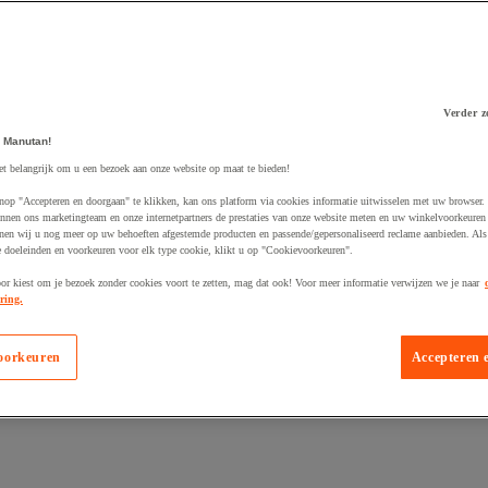
Verder z
 Manutan!
 winkelwagen
et belangrijk om u een bezoek aan onze website op maat te bieden!
nop "Accepteren en doorgaan" te klikken, kan ons platform via cookies informatie uitwisselen met uw browser.
nnen ons marketingteam en onze internetpartners de prestaties van onze website meten en uw winkelvoorkeuren 
nen wij u nog meer op uw behoeften afgestemde producten en passende/gepersonaliseerd reclame aanbieden. Als
 doeleinden en voorkeuren voor elk type cookie, klikt u op "Cookievoorkeuren".
oor kiest om je bezoek zonder cookies voort te zetten, mag dat ook! Voor meer informatie verwijzen we je naar
ring.
oorkeuren
Accepteren 