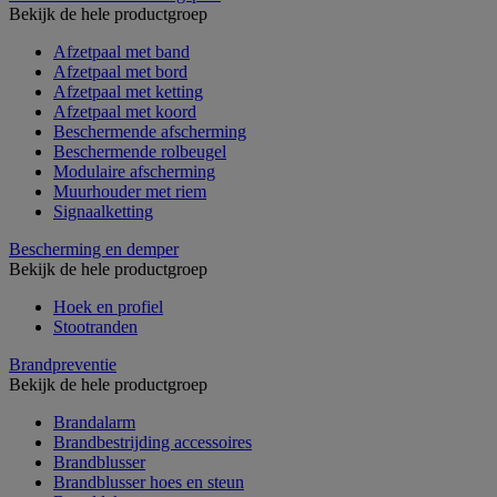
Bekijk de hele productgroep
Afzetpaal met band
Afzetpaal met bord
Afzetpaal met ketting
Afzetpaal met koord
Beschermende afscherming
Beschermende rolbeugel
Modulaire afscherming
Muurhouder met riem
Signaalketting
Bescherming en demper
Bekijk de hele productgroep
Hoek en profiel
Stootranden
Brandpreventie
Bekijk de hele productgroep
Brandalarm
Brandbestrijding accessoires
Brandblusser
Brandblusser hoes en steun