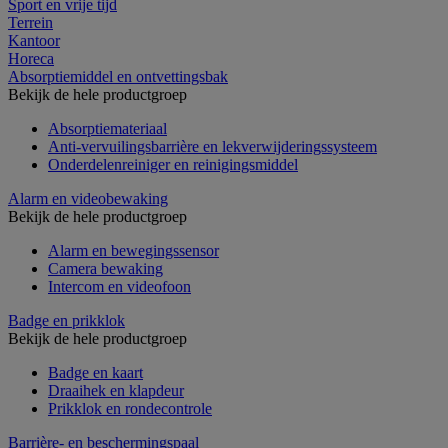
Sport en vrije tijd
Terrein
Kantoor
Horeca
Absorptiemiddel en ontvettingsbak
Bekijk de hele productgroep
Absorptiemateriaal
Anti-vervuilingsbarrière en lekverwijderingssysteem
Onderdelenreiniger en reinigingsmiddel
Alarm en videobewaking
Bekijk de hele productgroep
Alarm en bewegingssensor
Camera bewaking
Intercom en videofoon
Badge en prikklok
Bekijk de hele productgroep
Badge en kaart
Draaihek en klapdeur
Prikklok en rondecontrole
Barrière- en beschermingspaal