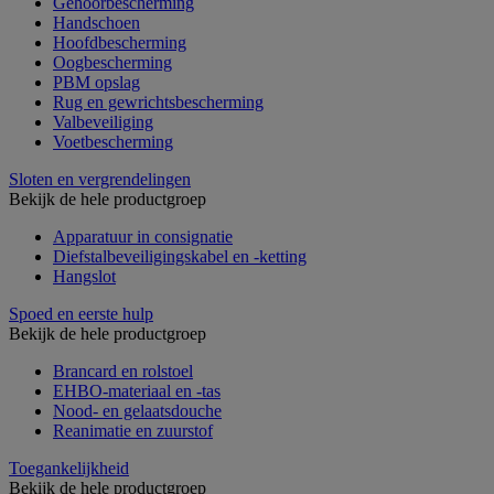
Gehoorbescherming
Handschoen
Hoofdbescherming
Oogbescherming
PBM opslag
Rug en gewrichtsbescherming
Valbeveiliging
Voetbescherming
Sloten en vergrendelingen
Bekijk de hele productgroep
Apparatuur in consignatie
Diefstalbeveiligingskabel en -ketting
Hangslot
Spoed en eerste hulp
Bekijk de hele productgroep
Brancard en rolstoel
EHBO-materiaal en -tas
Nood- en gelaatsdouche
Reanimatie en zuurstof
Toegankelijkheid
Bekijk de hele productgroep