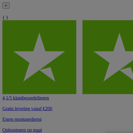
×
{ }
4,1/5 klantbeoordelingen
Gratis levering vanaf €200
Eigen montagedienst
Oplossingen op maat