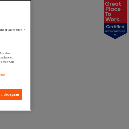
onder accepteren >
NOV 2025-NOV 2026
NL
 Met deze
analyseren.
 u meer wilt
onze
en doorgaan