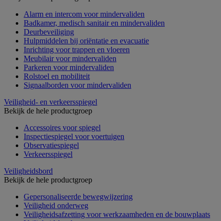
Alarm en intercom voor mindervaliden
Badkamer, medisch sanitair en mindervaliden
Deurbeveiliging
Hulpmiddelen bij oriëntatie en evacuatie
Inrichting voor trappen en vloeren
Meubilair voor mindervaliden
Parkeren voor mindervaliden
Rolstoel en mobiliteit
Signaalborden voor mindervaliden
Veiligheid- en verkeersspiegel
Bekijk de hele productgroep
Accessoires voor spiegel
Inspectiespiegel voor voertuigen
Observatiespiegel
Verkeersspiegel
Veiligheidsbord
Bekijk de hele productgroep
Gepersonaliseerde bewegwijzering
Veiligheid onderweg
Veiligheidsafzetting voor werkzaamheden en de bouwplaats