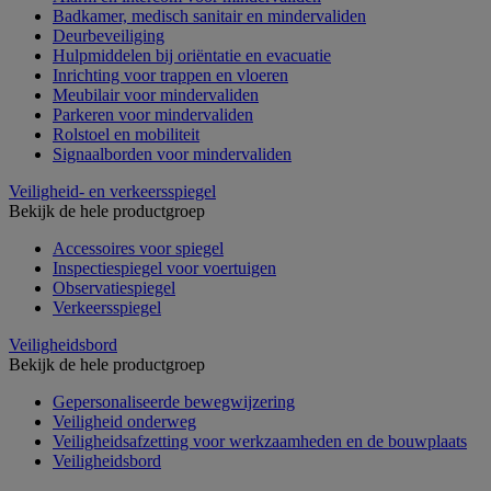
Badkamer, medisch sanitair en mindervaliden
Deurbeveiliging
Hulpmiddelen bij oriëntatie en evacuatie
Inrichting voor trappen en vloeren
Meubilair voor mindervaliden
Parkeren voor mindervaliden
Rolstoel en mobiliteit
Signaalborden voor mindervaliden
Veiligheid- en verkeersspiegel
Bekijk de hele productgroep
Accessoires voor spiegel
Inspectiespiegel voor voertuigen
Observatiespiegel
Verkeersspiegel
Veiligheidsbord
Bekijk de hele productgroep
Gepersonaliseerde bewegwijzering
Veiligheid onderweg
Veiligheidsafzetting voor werkzaamheden en de bouwplaats
Veiligheidsbord