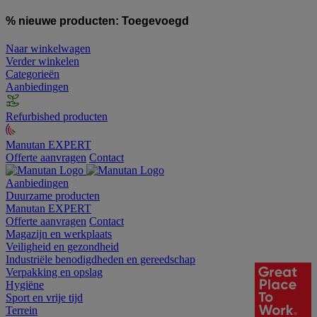
% nieuwe producten:
Toegevoegd
Naar winkelwagen
Verder winkelen
Categorieën
Aanbiedingen
Refurbished producten
Manutan EXPERT
Offerte aanvragen
Contact
Aanbiedingen
Duurzame producten
Manutan EXPERT
Offerte aanvragen
Contact
Magazijn en werkplaats
Veiligheid en gezondheid
Industriële benodigdheden en gereedschap
Verpakking en opslag
Hygiëne
Sport en vrije tijd
Terrein