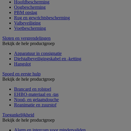
Hoofdbescherming
Oogbescherming
PBM opslag
Rug en gewrichtsbescherming
Valbeveiliging
Voetbescherming
Sloten en vergrendelingen
Bekijk de hele productgroep
Apparatuur in consignatie
Diefstalbeveiligingskabel en -ketting
Hangslot
Spoed en eerste hulp
Bekijk de hele productgroep
Brancard en rolstoel
EHBO-materiaal en -tas
Nood- en gelaatsdouche
Reanimatie en zuurstof
Toegankelijkheid
Bekijk de hele productgroep
Alarm en intercom voor mindervaliden