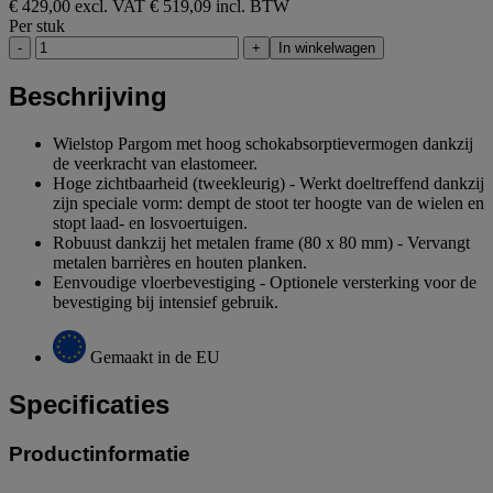
€ 429,00 excl. VAT
€ 519,09 incl. BTW
Per stuk
-
+
In winkelwagen
Beschrijving
Wielstop Pargom met hoog schokabsorptievermogen dankzij
de veerkracht van elastomeer.
Hoge zichtbaarheid (tweekleurig) - Werkt doeltreffend dankzij
zijn speciale vorm: dempt de stoot ter hoogte van de wielen en
stopt laad- en losvoertuigen.
Robuust dankzij het metalen frame (80 x 80 mm) - Vervangt
metalen barrières en houten planken.
Eenvoudige vloerbevestiging - Optionele versterking voor de
bevestiging bij intensief gebruik.
Gemaakt in de EU
Specificaties
Productinformatie