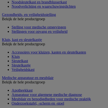
Noodsleutelkast en brandblusserkast
Noodverlichting en waarschuwingslichten
Gezondheids- en veiligheidsstelling
Bekijk de hele productgroep
Stelling voor medische omgevingen
Stellingen voor opvang en veiligheid
Kluis, kast en sleutelkastje
Bekijk de hele productgroep
Accessoires voor kluizen, kasten en sleutelkasten
Kluis
Sleutelkast
Sleutelkastje
Veiligheidskast
Medische apparatuur en meubilair
Bekijk de hele productgroep
Apotheekkast
Apparatuur voor algemene medische diagnose
Meubilair en benodigdheden voor medische praktijk
Onderzoekstafel, -scherm en -stoel