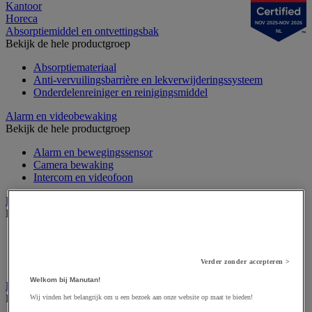
Kantoor
Horeca
NOV 2025-NOV 2026
Absorptiemiddel en ontvettingsbak
NL
Bekijk de hele productgroep
Absorptiemateriaal
Anti-vervuilingsbarrière en lekverwijderingssysteem
Onderdelenreiniger en reinigingsmiddel
Alarm en videobewaking
Bekijk de hele productgroep
Alarm en bewegingssensor
Camera bewaking
Intercom en videofoon
Badge en prikklok
Bekijk de hele productgroep
Badge en kaart
Draaihek en klapdeur
Prikklok en rondecontrole
Verder zonder accepteren >
Welkom bij Manutan!
Barrière- en beschermingspaal
Bekijk de hele productgroep
Wij vinden het belangrijk om u een bezoek aan onze website op maat te bieden!