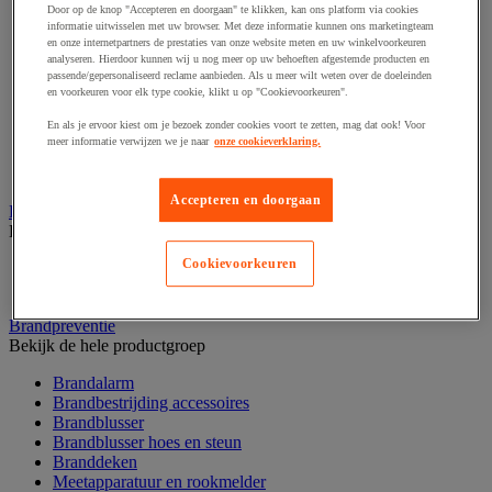
Door op de knop "Accepteren en doorgaan" te klikken, kan ons platform via cookies
Afzetpaal met band
informatie uitwisselen met uw browser. Met deze informatie kunnen ons marketingteam
Afzetpaal met bord
en onze internetpartners de prestaties van onze website meten en uw winkelvoorkeuren
Afzetpaal met ketting
analyseren. Hierdoor kunnen wij u nog meer op uw behoeften afgestemde producten en
Afzetpaal met koord
passende/gepersonaliseerd reclame aanbieden. Als u meer wilt weten over de doeleinden
Beschermende afscherming
en voorkeuren voor elk type cookie, klikt u op "Cookievoorkeuren".
Beschermende rolbeugel
En als je ervoor kiest om je bezoek zonder cookies voort te zetten, mag dat ook! Voor
Modulaire afscherming
meer informatie verwijzen we je naar
onze cookieverklaring.
Muurhouder met riem
Signaalketting
Accepteren en doorgaan
Bescherming en demper
Bekijk de hele productgroep
Cookievoorkeuren
Hoek en profiel
Stootranden
Brandpreventie
Bekijk de hele productgroep
Brandalarm
Brandbestrijding accessoires
Brandblusser
Brandblusser hoes en steun
Branddeken
Meetapparatuur en rookmelder