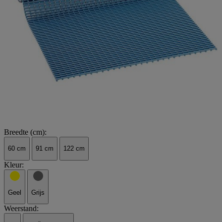
Breedte (cm):
60 cm
91 cm
122 cm
Kleur:
Geel
Grijs
Weerstand: