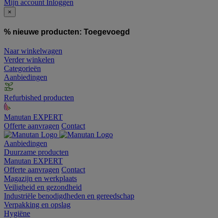
Mijn account
Inloggen
×
% nieuwe producten:
Toegevoegd
Naar winkelwagen
Verder winkelen
Categorieën
Aanbiedingen
Refurbished producten
Manutan EXPERT
Offerte aanvragen
Contact
Aanbiedingen
Duurzame producten
Manutan EXPERT
Offerte aanvragen
Contact
Magazijn en werkplaats
Veiligheid en gezondheid
Industriële benodigdheden en gereedschap
Verpakking en opslag
Hygiëne