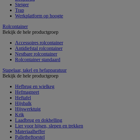
Steiger
Trap
Werkplatform op hoogte
Rolcontainer
Bekijk de hele productgroep
Accessoires rolcontainer
Antidiefstal rolcontainer
Nestbare rolcontainer
Rolcontainer standaard
Stapelaar, takel en hefapparatuur
Bekijk de hele productgroep
Hefbrug en wielkeg
Hefmagneet
Heftafel
Hijsbalk
Hijswerktuig
Krik
Laadbrug en dokhelling
Lier voor hijsen, slepen en trekken
Materiaalheffer
Palletheftoestel