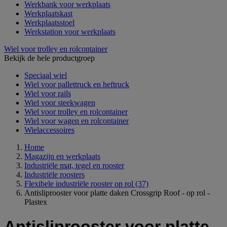
Werkbank voor werkplaats
Werkplaatskast
Werkplaatsstoel
Werkstation voor werkplaats
Wiel voor trolley en rolcontainer
Bekijk de hele productgroep
Speciaal wiel
Wiel voor pallettruck en heftruck
Wiel voor rails
Wiel voor steekwagen
Wiel voor trolley en rolcontainer
Wiel voor wagen en rolcontainer
Wielaccessoires
Home
Magazijn en werkplaats
Industriële mat, tegel en rooster
Industriële roosters
Flexibele industriële rooster op rol
(37)
Antisliprooster voor platte daken Crossgrip Roof - op rol -
Plastex
Antisliprooster voor platte