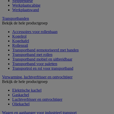
Strippendeur
Werkplaatscabine
Werkplaatswand
Transportbanden
Bekijk de hele productgroep
Accessoires voor rollenbaan
Kogelrol
Kogeltafel
Rollenrail
Transportband gemotoriseerd met banden
Transportband met rollen
Transportband mobiel en uitbreidbaar
Transportband voor paletten
Transportrol en rol voor transportband
Verwarming, luchtverfrisser en ontvochtiger
Bekijk de hele productgroep
Elektrische kachel
Gaskachel
Luchtverfrisser en ontvochtiger
Oliekachel
Wagen en aanhanger voor industrieel transport