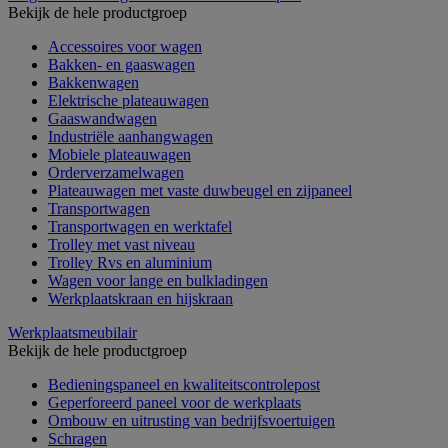
Bekijk de hele productgroep
Accessoires voor wagen
Bakken- en gaaswagen
Bakkenwagen
Elektrische plateauwagen
Gaaswandwagen
Industriële aanhangwagen
Mobiele plateauwagen
Orderverzamelwagen
Plateauwagen met vaste duwbeugel en zijpaneel
Transportwagen
Transportwagen en werktafel
Trolley met vast niveau
Trolley Rvs en aluminium
Wagen voor lange en bulkladingen
Werkplaatskraan en hijskraan
Werkplaatsmeubilair
Bekijk de hele productgroep
Bedieningspaneel en kwaliteitscontrolepost
Geperforeerd paneel voor de werkplaats
Ombouw en uitrusting van bedrijfsvoertuigen
Schragen