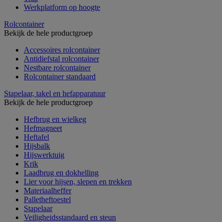
Werkplatform op hoogte
Rolcontainer
Bekijk de hele productgroep
Accessoires rolcontainer
Antidiefstal rolcontainer
Nestbare rolcontainer
Rolcontainer standaard
Stapelaar, takel en hefapparatuur
Bekijk de hele productgroep
Hefbrug en wielkeg
Hefmagneet
Heftafel
Hijsbalk
Hijswerktuig
Krik
Laadbrug en dokhelling
Lier voor hijsen, slepen en trekken
Materiaalheffer
Palletheftoestel
Stapelaar
Veiligheidsstandaard en steun