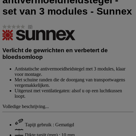
antivermoeidheidstegel -
set van 3 modules - Sunnex
(0)
Geen
scorewaarde.
Dezelfde
paginalink.
Verlicht de gewrichten en verbetert de
bloedsomloop
Antistatische antivermoeidheidstegel met 3 modules, klaar
voor montage.
Met schuine randen die de doorgang van transportwagens
vergemakkelijken.
Uitgerust met ventilatiegaten: alsof u op een luchtkussen
loopt.
Volledige beschrijving...
Tapijt gebruik : Gematigd
Dikte tapijt (mm) : 10 mm