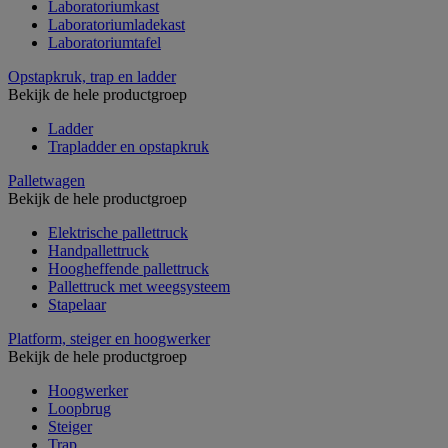
Laboratoriumkast
Laboratoriumladekast
Laboratoriumtafel
Opstapkruk, trap en ladder
Bekijk de hele productgroep
Ladder
Trapladder en opstapkruk
Palletwagen
Bekijk de hele productgroep
Elektrische pallettruck
Handpallettruck
Hoogheffende pallettruck
Pallettruck met weegsysteem
Stapelaar
Platform, steiger en hoogwerker
Bekijk de hele productgroep
Hoogwerker
Loopbrug
Steiger
Trap