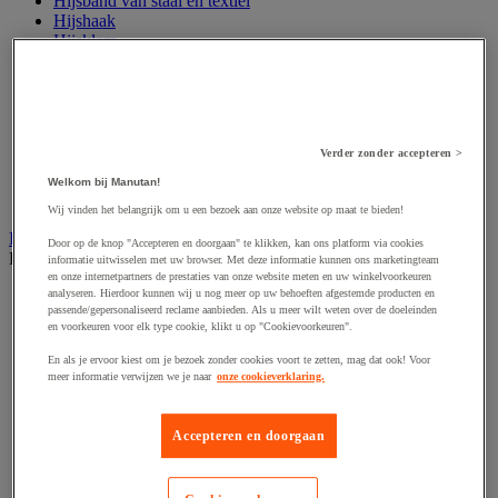
Hijsband van staal en textiel
Hijshaak
Hijsklem
Hijspoelie en -katrol
Hijsring
Kabel
Kopschakel en snelschakel
Sjorband en trekstang
Verder zonder accepteren >
Spanband
Stalen ketting
Welkom bij Manutan!
Touw en draad
Wij vinden het belangrijk om u een bezoek aan onze website op maat te bieden!
Industriële en magazijnstellingen
Door op de knop "Accepteren en doorgaan" te klikken, kan ons platform via cookies
Bekijk de hele productgroep
informatie uitwisselen met uw browser. Met deze informatie kunnen ons marketingteam
en onze internetpartners de prestaties van onze website meten en uw winkelvoorkeuren
analyseren. Hierdoor kunnen wij u nog meer op uw behoeften afgestemde producten en
Doorschuifstelling en doorrolstelling
passende/gepersonaliseerd reclame aanbieden. Als u meer wilt weten over de doeleinden
Draagarmstelling voor lange lasten
en voorkeuren voor elk type cookie, klikt u op "Cookievoorkeuren".
Entresol voor magazijn
Lichte stelling
En als je ervoor kiest om je bezoek zonder cookies voort te zetten, mag dat ook! Voor
Middelzware stelling
meer informatie verwijzen we je naar
onze cookieverklaring.
Palletstelling
Rek voor haspels en spoelen
Stelling voor detail- en groothandel
Accepteren en doorgaan
Stellingen voor de automobielindustrie
Voedingstelling
Zware stelling