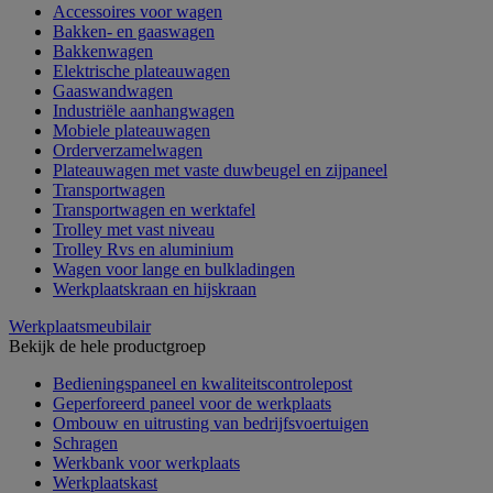
Accessoires voor wagen
Bakken- en gaaswagen
Bakkenwagen
Elektrische plateauwagen
Gaaswandwagen
Industriële aanhangwagen
Mobiele plateauwagen
Orderverzamelwagen
Plateauwagen met vaste duwbeugel en zijpaneel
Transportwagen
Transportwagen en werktafel
Trolley met vast niveau
Trolley Rvs en aluminium
Wagen voor lange en bulkladingen
Werkplaatskraan en hijskraan
Werkplaatsmeubilair
Bekijk de hele productgroep
Bedieningspaneel en kwaliteitscontrolepost
Geperforeerd paneel voor de werkplaats
Ombouw en uitrusting van bedrijfsvoertuigen
Schragen
Werkbank voor werkplaats
Werkplaatskast