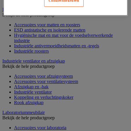
Cookievoorkeuren
Industriële mat, tegel en rooster
Bekijk de hele productgroep
Accessoires voor matten en roosters
ESD antistatische en isolerende matten
Hygiënische mat en mat voor de voedselverwerkende
industrie
Industriële antivermoeidheidsmatten en -tegels
Industriële roosters
Industriele ventilator en afzuigkap
Bekijk de hele productgroep
Accessoires voor afzuigsysteem
Accessoires voor ventilatiesysteem
Afzuigkap en -bak
Industriële ventilator
Koppeling en verluchtingskoker
Rook afzuigkap
Laboratoriummeubilair
Bekijk de hele productgroep
Accessoires voor laboratoria