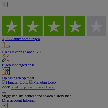
×
{ }
4,1/5 klantbeoordelingen
Gratis levering vanaf €200
Eigen montagedienst
Oplossingen op maat
Zoek
Suggested site content and search history menu
Mijn account
Inloggen
×