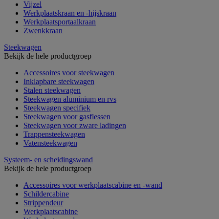
Vijzel
Werkplaatskraan en -hijskraan
Werkplaatsportaalkraan
Zwenkkraan
Steekwagen
Bekijk de hele productgroep
Accessoires voor steekwagen
Inklapbare steekwagen
Stalen steekwagen
Steekwagen aluminium en rvs
Steekwagen specifiek
Steekwagen voor gasflessen
Steekwagen voor zware ladingen
Trappensteekwagen
Vatensteekwagen
Systeem- en scheidingswand
Bekijk de hele productgroep
Accessoires voor werkplaatscabine en -wand
Schildercabine
Strippendeur
Werkplaatscabine