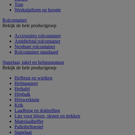
Trap
Werkplatform op hoogte
Rolcontainer
Bekijk de hele productgroep
Accessoires rolcontainer
Antidiefstal rolcontainer
Nestbare rolcontainer
Rolcontainer standaard
Stapelaar, takel en hefapparatuur
Bekijk de hele productgroep
Hefbrug en wielkeg
Hefmagneet
Heftafel
Hijsbalk
Hijswerktuig
Krik
Laadbrug en dokhelling
Lier voor hijsen, slepen en trekken
Materiaalheffer
Palletheftoestel
Stapelaar