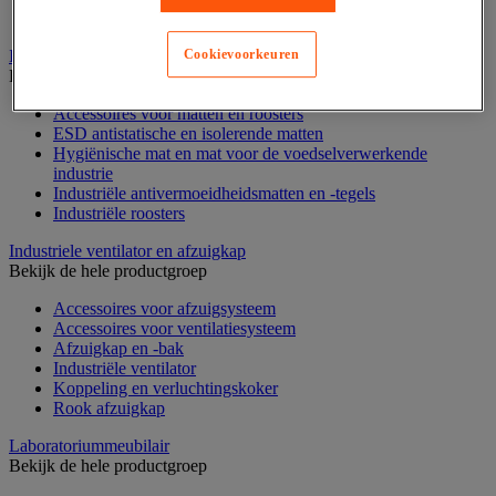
Zware stelling
Industriële mat, tegel en rooster
Cookievoorkeuren
Bekijk de hele productgroep
Accessoires voor matten en roosters
ESD antistatische en isolerende matten
Hygiënische mat en mat voor de voedselverwerkende
industrie
Industriële antivermoeidheidsmatten en -tegels
Industriële roosters
Industriele ventilator en afzuigkap
Bekijk de hele productgroep
Accessoires voor afzuigsysteem
Accessoires voor ventilatiesysteem
Afzuigkap en -bak
Industriële ventilator
Koppeling en verluchtingskoker
Rook afzuigkap
Laboratoriummeubilair
Bekijk de hele productgroep