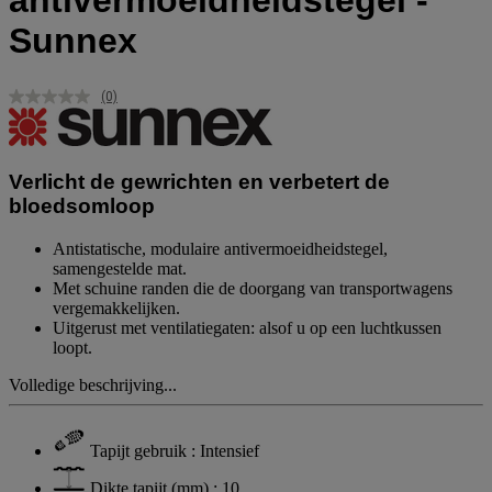
antivermoeidheidstegel -
Sunnex
(0)
Geen
scorewaarde.
Dezelfde
paginalink.
Verlicht de gewrichten en verbetert de
bloedsomloop
Antistatische, modulaire antivermoeidheidstegel,
samengestelde mat.
Met schuine randen die de doorgang van transportwagens
vergemakkelijken.
Uitgerust met ventilatiegaten: alsof u op een luchtkussen
loopt.
Volledige beschrijving...
Tapijt gebruik : Intensief
Dikte tapijt (mm) : 10