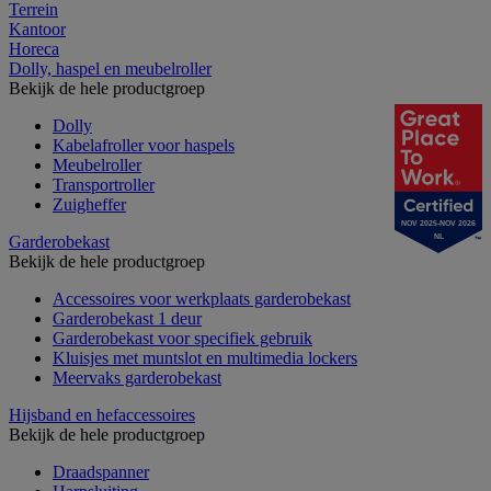
Terrein
Kantoor
Horeca
Dolly, haspel en meubelroller
Bekijk de hele productgroep
Dolly
Kabelafroller voor haspels
Meubelroller
Transportroller
Zuigheffer
NOV 2025-NOV 2026
Garderobekast
NL
Bekijk de hele productgroep
Accessoires voor werkplaats garderobekast
Garderobekast 1 deur
Garderobekast voor specifiek gebruik
Kluisjes met muntslot en multimedia lockers
Meervaks garderobekast
Hijsband en hefaccessoires
Bekijk de hele productgroep
Draadspanner