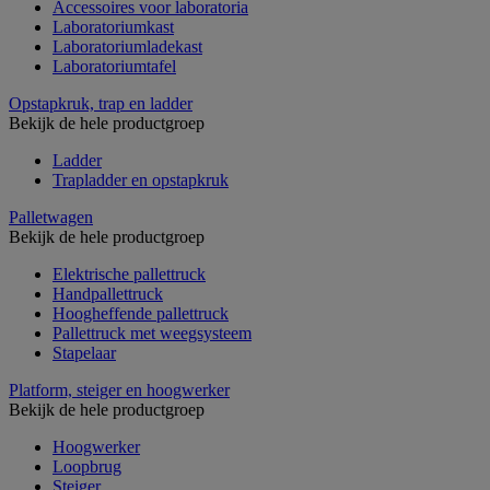
Accessoires voor laboratoria
Laboratoriumkast
Laboratoriumladekast
Laboratoriumtafel
Opstapkruk, trap en ladder
Bekijk de hele productgroep
Ladder
Trapladder en opstapkruk
Palletwagen
Bekijk de hele productgroep
Elektrische pallettruck
Handpallettruck
Hoogheffende pallettruck
Pallettruck met weegsysteem
Stapelaar
Platform, steiger en hoogwerker
Bekijk de hele productgroep
Hoogwerker
Loopbrug
Steiger