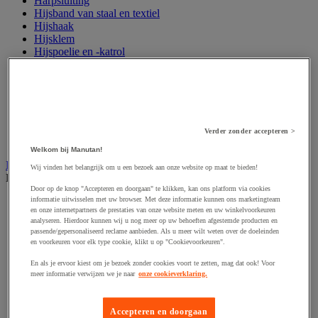
Harpsluiting
Hijsband van staal en textiel
Hijshaak
Hijsklem
Hijspoelie en -katrol
Hijsring
Kabel
Kopschakel en snelschakel
Sjorband en trekstang
Spanband
Stalen ketting
Verder zonder accepteren >
Touw en draad
Welkom bij Manutan!
Industriële en magazijnstellingen
Wij vinden het belangrijk om u een bezoek aan onze website op maat te bieden!
Bekijk de hele productgroep
Door op de knop "Accepteren en doorgaan" te klikken, kan ons platform via cookies
informatie uitwisselen met uw browser. Met deze informatie kunnen ons marketingteam
Doorschuifstelling en doorrolstelling
en onze internetpartners de prestaties van onze website meten en uw winkelvoorkeuren
Draagarmstelling voor lange lasten
analyseren. Hierdoor kunnen wij u nog meer op uw behoeften afgestemde producten en
Entresol voor magazijn
passende/gepersonaliseerd reclame aanbieden. Als u meer wilt weten over de doeleinden
Lichte stelling
en voorkeuren voor elk type cookie, klikt u op "Cookievoorkeuren".
Middelzware stelling
En als je ervoor kiest om je bezoek zonder cookies voort te zetten, mag dat ook! Voor
Palletstelling
meer informatie verwijzen we je naar
onze cookieverklaring.
Rek voor haspels en spoelen
Stelling voor detail- en groothandel
Stellingen voor de automobielindustrie
Accepteren en doorgaan
Voedingstelling