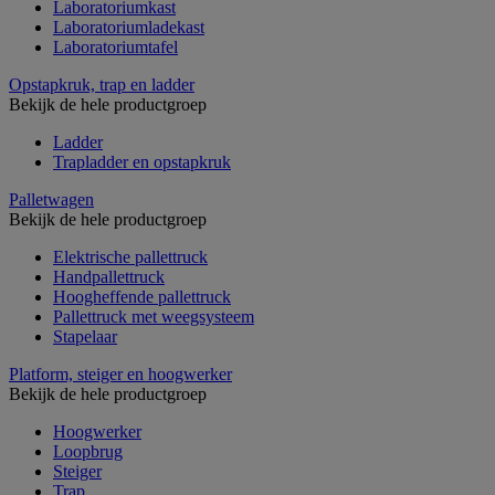
Laboratoriumkast
Laboratoriumladekast
Laboratoriumtafel
Opstapkruk, trap en ladder
Bekijk de hele productgroep
Ladder
Trapladder en opstapkruk
Palletwagen
Bekijk de hele productgroep
Elektrische pallettruck
Handpallettruck
Hoogheffende pallettruck
Pallettruck met weegsysteem
Stapelaar
Platform, steiger en hoogwerker
Bekijk de hele productgroep
Hoogwerker
Loopbrug
Steiger
Trap