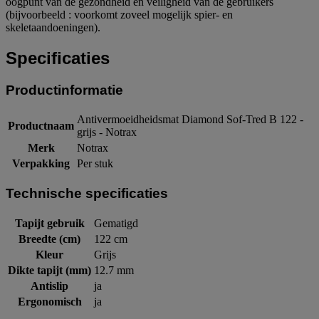
oogpunt van de gezondheid en veiligheid van de gebruikers
(bijvoorbeeld : voorkomt zoveel mogelijk spier- en
skeletaandoeningen).
Specificaties
Productinformatie
Antivermoeidheidsmat Diamond Sof-Tred B 122 -
Productnaam
grijs - Notrax
Merk
Notrax
Verpakking
Per stuk
Technische specificaties
Tapijt gebruik
Gematigd
Breedte (cm)
122 cm
Kleur
Grijs
Dikte tapijt (mm)
12.7 mm
Antislip
ja
Ergonomisch
ja