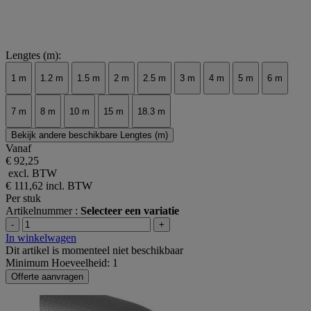
Lengtes (m):
1 m
1.2 m
1.5 m
2 m
2.5 m
3 m
4 m
5 m
6 m
7 m
8 m
10 m
15 m
18.3 m
Bekijk andere beschikbare Lengtes (m)
Vanaf
€ 92,25
excl. BTW
€ 111,62
incl. BTW
Per stuk
Artikelnummer :
Selecteer een variatie
-
+
In winkelwagen
Dit artikel is momenteel niet beschikbaar
Minimum Hoeveelheid: 1
Offerte aanvragen