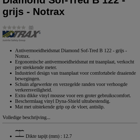
Diamond Sof-Tred B 122 -
grijs - Notrax
(0)
Geen
scorewaarde.
Dezelfde
paginalink.
Antivermoeidheidsmat Diamond Sof-Tred B 122 - grijs -
Notrax.
Ergonomische antivermoeidheidsmat mt traanplaat, verkocht
per strekkende meter.
Industrieel design van traanplaat voor comfortabele draaiende
bewegingen.
Schuin afgewerkte en verzegelde randen voor verhoogde
verkeersveiligheid.
Extra dikke vinyl mousse voor een groter gebruikscomfort.
Beschermlaag vinyl Dyna-Shield ultrabestendig.
Mat met uitstekende grip op de vloer, antislip.
Volledige beschrijving...
Dikte tapijt (mm) : 12.7