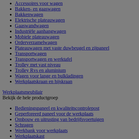
Accessoires voor wagen
Bakken- en gaaswagen
Bakkenwagen
Elektrische plateauwagen
Gaaswandwagen
Industriële aanhangwagen
Mobiele plateauwagen
Orderverzamelwagen
Plateauwagen met vaste duwbeugel en zijpaneel
Transportwagen
Transportwagen en werktafel
Trolley met vast niveau
Trolley Rvs en aluminium
Wagen voor lange en bulkladingen
Werkplaatskraan en hijskraan
Werkplaatsmeubilair
Bekijk de hele productgroep
Bedieningspaneel en kwaliteitscontrolepost
Geperforeerd paneel voor de werkplaats
Ombouw en uitrusting van bedrijfsvoertuigen
Schragen
Werkbank voor werkplaats
Werkplaatskast