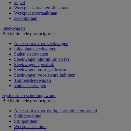
Vijzel
Werkplaatskraan en -hijskraan
Werkplaatsportaalkraan
Zwenkkraan
Steekwagen
Bekijk de hele productgroep
Accessoires voor steekwagen
Inklapbare steekwagen
Stalen steekwagen
Steekwagen aluminium en rvs
Steekwagen specifiek
Steekwagen voor gasflessen
Steekwagen voor zware ladingen
Trappensteekwagen
Vatensteekwagen
Systeem- en scheidingswand
Bekijk de hele productgroep
Accessoires voor werkplaatscabine en -wand
Schildercabine
Strippendeur
Werkplaatscabine