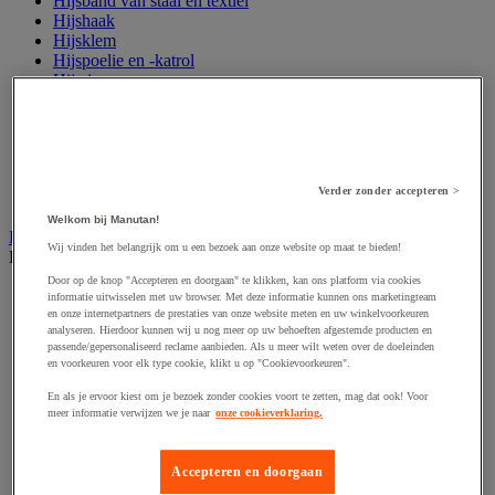
Hijsband van staal en textiel
Hijshaak
Hijsklem
Hijspoelie en -katrol
Hijsring
Kabel
Kopschakel en snelschakel
Sjorband en trekstang
Spanband
Stalen ketting
Verder zonder accepteren >
Touw en draad
Welkom bij Manutan!
Industriële en magazijnstellingen
Wij vinden het belangrijk om u een bezoek aan onze website op maat te bieden!
Bekijk de hele productgroep
Door op de knop "Accepteren en doorgaan" te klikken, kan ons platform via cookies
Doorschuifstelling en doorrolstelling
informatie uitwisselen met uw browser. Met deze informatie kunnen ons marketingteam
Draagarmstelling voor lange lasten
en onze internetpartners de prestaties van onze website meten en uw winkelvoorkeuren
analyseren. Hierdoor kunnen wij u nog meer op uw behoeften afgestemde producten en
Entresol voor magazijn
passende/gepersonaliseerd reclame aanbieden. Als u meer wilt weten over de doeleinden
Lichte stelling
en voorkeuren voor elk type cookie, klikt u op "Cookievoorkeuren".
Middelzware stelling
Palletstelling
En als je ervoor kiest om je bezoek zonder cookies voort te zetten, mag dat ook! Voor
Rek voor haspels en spoelen
meer informatie verwijzen we je naar
onze cookieverklaring.
Stelling voor detail- en groothandel
Stellingen voor de automobielindustrie
Voedingstelling
Accepteren en doorgaan
Zware stelling