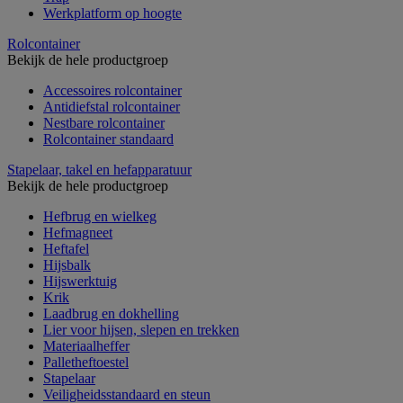
Werkplatform op hoogte
Rolcontainer
Bekijk de hele productgroep
Accessoires rolcontainer
Antidiefstal rolcontainer
Nestbare rolcontainer
Rolcontainer standaard
Stapelaar, takel en hefapparatuur
Bekijk de hele productgroep
Hefbrug en wielkeg
Hefmagneet
Heftafel
Hijsbalk
Hijswerktuig
Krik
Laadbrug en dokhelling
Lier voor hijsen, slepen en trekken
Materiaalheffer
Palletheftoestel
Stapelaar
Veiligheidsstandaard en steun