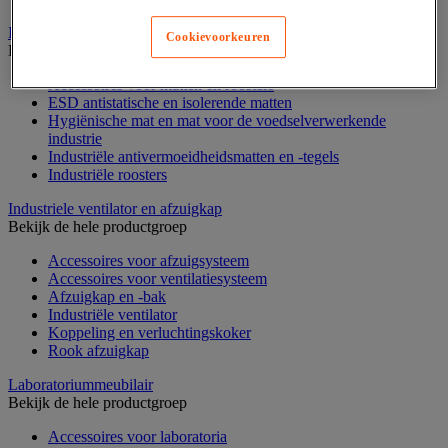
Industriële mat, tegel en rooster
Cookievoorkeuren
Bekijk de hele productgroep
Accessoires voor matten en roosters
ESD antistatische en isolerende matten
Hygiënische mat en mat voor de voedselverwerkende
industrie
Industriële antivermoeidheidsmatten en -tegels
Industriële roosters
Industriele ventilator en afzuigkap
Bekijk de hele productgroep
Accessoires voor afzuigsysteem
Accessoires voor ventilatiesysteem
Afzuigkap en -bak
Industriële ventilator
Koppeling en verluchtingskoker
Rook afzuigkap
Laboratoriummeubilair
Bekijk de hele productgroep
Accessoires voor laboratoria