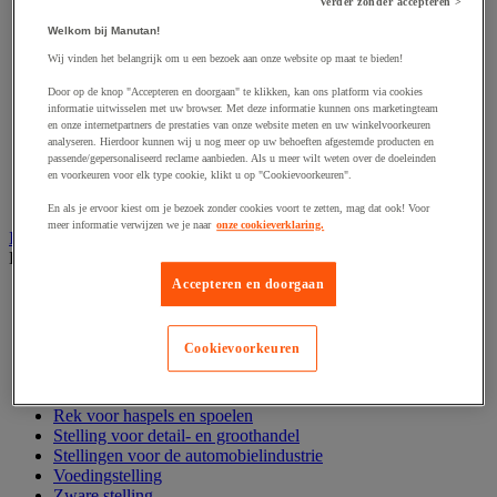
Hijsband van staal en textiel
Verder zonder accepteren >
Hijshaak
Welkom bij Manutan!
Hijsklem
Hijspoelie en -katrol
Wij vinden het belangrijk om u een bezoek aan onze website op maat te bieden!
Hijsring
Door op de knop "Accepteren en doorgaan" te klikken, kan ons platform via cookies
Kabel
informatie uitwisselen met uw browser. Met deze informatie kunnen ons marketingteam
Kopschakel en snelschakel
en onze internetpartners de prestaties van onze website meten en uw winkelvoorkeuren
Sjorband en trekstang
analyseren. Hierdoor kunnen wij u nog meer op uw behoeften afgestemde producten en
Spanband
passende/gepersonaliseerd reclame aanbieden. Als u meer wilt weten over de doeleinden
en voorkeuren voor elk type cookie, klikt u op "Cookievoorkeuren".
Stalen ketting
Touw en draad
En als je ervoor kiest om je bezoek zonder cookies voort te zetten, mag dat ook! Voor
meer informatie verwijzen we je naar
onze cookieverklaring.
Industriële en magazijnstellingen
Bekijk de hele productgroep
Accepteren en doorgaan
Doorschuifstelling en doorrolstelling
Draagarmstelling voor lange lasten
Entresol voor magazijn
Cookievoorkeuren
Lichte stelling
Middelzware stelling
Palletstelling
Rek voor haspels en spoelen
Stelling voor detail- en groothandel
Stellingen voor de automobielindustrie
Voedingstelling
Zware stelling