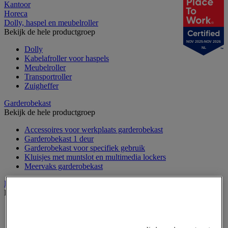
Kantoor
Horeca
Dolly, haspel en meubelroller
Bekijk de hele productgroep
NOV 2025-NOV 2026
Dolly
NL
Kabelafroller voor haspels
Meubelroller
Transportroller
Zuigheffer
Garderobekast
Bekijk de hele productgroep
Accessoires voor werkplaats garderobekast
Garderobekast 1 deur
Garderobekast voor specifiek gebruik
Kluisjes met muntslot en multimedia lockers
Meervaks garderobekast
Hijsband en hefaccessoires
Bekijk de hele productgroep
Draadspanner
Harpsluiting