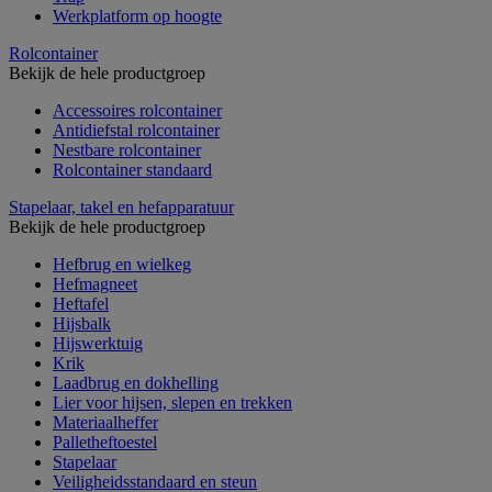
Werkplatform op hoogte
Rolcontainer
Bekijk de hele productgroep
Accessoires rolcontainer
Antidiefstal rolcontainer
Nestbare rolcontainer
Rolcontainer standaard
Stapelaar, takel en hefapparatuur
Bekijk de hele productgroep
Hefbrug en wielkeg
Hefmagneet
Heftafel
Hijsbalk
Hijswerktuig
Krik
Laadbrug en dokhelling
Lier voor hijsen, slepen en trekken
Materiaalheffer
Palletheftoestel
Stapelaar
Veiligheidsstandaard en steun