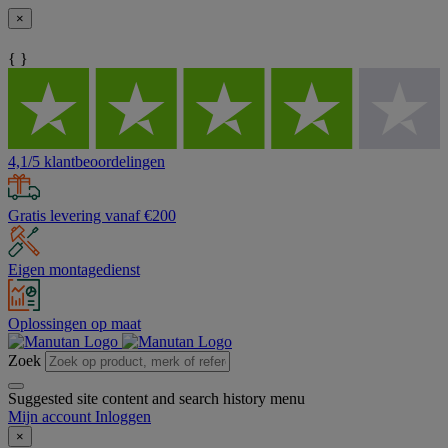
×
{ }
4,1/5 klantbeoordelingen
Gratis levering vanaf €200
Eigen montagedienst
Oplossingen op maat
Zoek
Suggested site content and search history menu
Mijn account
Inloggen
×