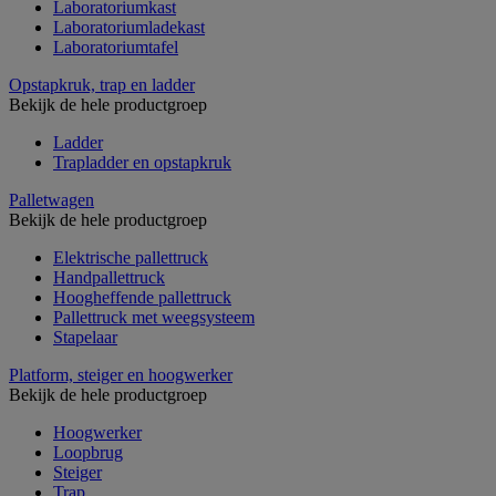
Laboratoriumkast
Laboratoriumladekast
Laboratoriumtafel
Opstapkruk, trap en ladder
Bekijk de hele productgroep
Ladder
Trapladder en opstapkruk
Palletwagen
Bekijk de hele productgroep
Elektrische pallettruck
Handpallettruck
Hoogheffende pallettruck
Pallettruck met weegsysteem
Stapelaar
Platform, steiger en hoogwerker
Bekijk de hele productgroep
Hoogwerker
Loopbrug
Steiger
Trap