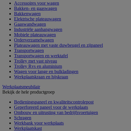
Accessoires voor wagen
Bakken- en gaaswagen
Bakkenwagen
Elektrische plateauwagen
Gaaswandwagen
Industriële aanhangwagen
Mobiele plateauwagen
Orderverzamelwagen
Plateauwagen met vaste duwbeugel en zijpaneel
Transportwagen
Transportwagen en werktafel
Trolley met vast niveau
Trolley Rvs en aluminium
Wagen voor lange en bulkladingen
Werkplaatskraan en hijskraan
Werkplaatsmeubilair
Bekijk de hele productgroep
Bedieningspaneel en kwaliteitscontrolepost
Geperforeerd paneel voor de werkplaats
Ombouw en uitrusting van bedrijfsvoertuigen
Schragen
Werkbank voor werkplaats
Werkplaatskast