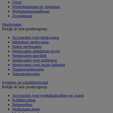
Vijzel
Werkplaatskraan en -hijskraan
Werkplaatsportaalkraan
Zwenkkraan
Steekwagen
Bekijk de hele productgroep
Accessoires voor steekwagen
Inklapbare steekwagen
Stalen steekwagen
Steekwagen aluminium en rvs
Steekwagen specifiek
Steekwagen voor gasflessen
Steekwagen voor zware ladingen
Trappensteekwagen
Vatensteekwagen
Systeem- en scheidingswand
Bekijk de hele productgroep
Accessoires voor werkplaatscabine en -wand
Schildercabine
Strippendeur
Werkplaatscabine