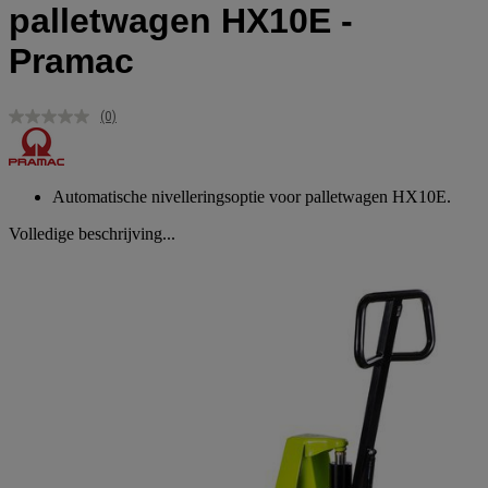
palletwagen HX10E -
Pramac
(0)
Geen
scorewaarde.
Dezelfde
paginalink.
Automatische nivelleringsoptie voor palletwagen HX10E.
Volledige beschrijving...