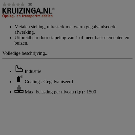
(0)
Geen
scorewaarde.
Dezelfde
paginalink.
Metalen stelling, ultrasterk met warm gegalvaniseerde
afwerking.
Uitbreidbaar door stapeling van 1 of meer basiselementen en
buizen.
Volledige beschrijving...
Industrie
Coating : Gegalvaniseerd
Max. belasting per niveau (kg) : 1500