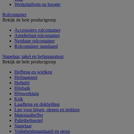
Werkplatform op hoogte
Rolcontainer
Bekijk de hele productgroep
Accessoires rolcontainer
Antidiefstal rolcontainer
Nestbare rolcontainer
Rolcontainer standaard
Stapelaar, takel en hefapparatuur
Bekijk de hele productgroep
Hefbrug en wielkeg
Hefmagneet
Heftafel
Hijsbalk
Hijswerktuig
Krik
Laadbrug en dokhelling
Lier voor hijsen, slepen en trekken
Materiaalheffer
Palletheftoestel
Stapelaar
Veiligheidsstandaard en steun