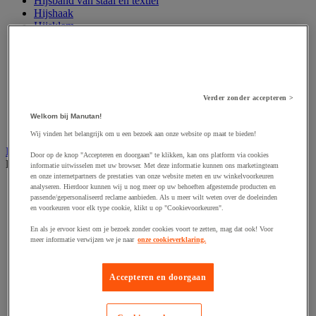
Hijsband van staal en textiel
Hijshaak
Hijsklem
Hijspoelie en -katrol
Hijsring
Kabel
Kopschakel en snelschakel
Sjorband en trekstang
Verder zonder accepteren >
Spanband
Stalen ketting
Welkom bij Manutan!
Touw en draad
Wij vinden het belangrijk om u een bezoek aan onze website op maat te bieden!
Industriële en magazijnstellingen
Door op de knop "Accepteren en doorgaan" te klikken, kan ons platform via cookies
Bekijk de hele productgroep
informatie uitwisselen met uw browser. Met deze informatie kunnen ons marketingteam
en onze internetpartners de prestaties van onze website meten en uw winkelvoorkeuren
Doorschuifstelling en doorrolstelling
analyseren. Hierdoor kunnen wij u nog meer op uw behoeften afgestemde producten en
passende/gepersonaliseerd reclame aanbieden. Als u meer wilt weten over de doeleinden
Draagarmstelling voor lange lasten
en voorkeuren voor elk type cookie, klikt u op "Cookievoorkeuren".
Entresol voor magazijn
Lichte stelling
En als je ervoor kiest om je bezoek zonder cookies voort te zetten, mag dat ook! Voor
Middelzware stelling
meer informatie verwijzen we je naar
onze cookieverklaring.
Palletstelling
Rek voor haspels en spoelen
Stelling voor detail- en groothandel
Accepteren en doorgaan
Stellingen voor de automobielindustrie
Voedingstelling
Zware stelling