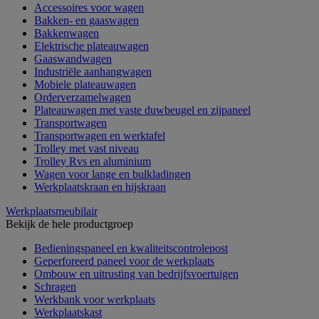
Accessoires voor wagen
Bakken- en gaaswagen
Bakkenwagen
Elektrische plateauwagen
Gaaswandwagen
Industriële aanhangwagen
Mobiele plateauwagen
Orderverzamelwagen
Plateauwagen met vaste duwbeugel en zijpaneel
Transportwagen
Transportwagen en werktafel
Trolley met vast niveau
Trolley Rvs en aluminium
Wagen voor lange en bulkladingen
Werkplaatskraan en hijskraan
Werkplaatsmeubilair
Bekijk de hele productgroep
Bedieningspaneel en kwaliteitscontrolepost
Geperforeerd paneel voor de werkplaats
Ombouw en uitrusting van bedrijfsvoertuigen
Schragen
Werkbank voor werkplaats
Werkplaatskast