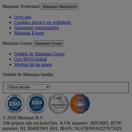
Manutan Nederland
Manutan Nederland
Over ons
Cookies, privacy en veiligheid
Algemene voorwaarden
Manutan Expert
Manutan Groep
Manutan Groep
Ontdek de Manutan Group
Ons MVO-beleid
Werken bij de groep
Ontdek de Manutan familie
© 2026 Manutan B.V.
Alle prijzen zijn exclusief btw. KVK nummer: 30053885, BTW
nummer: NL 004003901 B01, IBAN: NL07BNPA0227675029