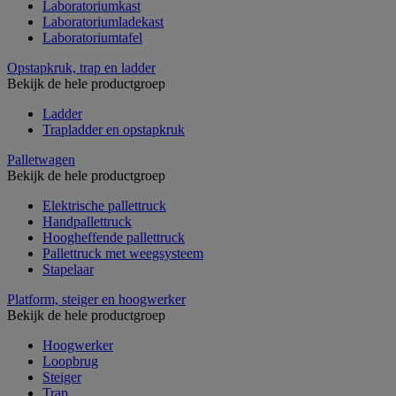
Laboratoriumkast
Laboratoriumladekast
Laboratoriumtafel
Opstapkruk, trap en ladder
Bekijk de hele productgroep
Ladder
Trapladder en opstapkruk
Palletwagen
Bekijk de hele productgroep
Elektrische pallettruck
Handpallettruck
Hoogheffende pallettruck
Pallettruck met weegsysteem
Stapelaar
Platform, steiger en hoogwerker
Bekijk de hele productgroep
Hoogwerker
Loopbrug
Steiger
Trap