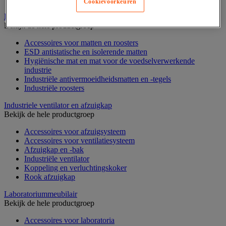
Cookievoorkeuren
Industriële mat, tegel en rooster
Bekijk de hele productgroep
Accessoires voor matten en roosters
ESD antistatische en isolerende matten
Hygiënische mat en mat voor de voedselverwerkende
industrie
Industriële antivermoeidheidsmatten en -tegels
Industriële roosters
Industriele ventilator en afzuigkap
Bekijk de hele productgroep
Accessoires voor afzuigsysteem
Accessoires voor ventilatiesysteem
Afzuigkap en -bak
Industriële ventilator
Koppeling en verluchtingskoker
Rook afzuigkap
Laboratoriummeubilair
Bekijk de hele productgroep
Accessoires voor laboratoria