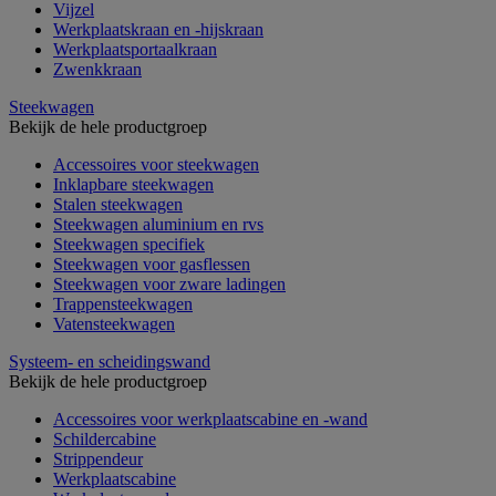
Vijzel
Werkplaatskraan en -hijskraan
Werkplaatsportaalkraan
Zwenkkraan
Steekwagen
Bekijk de hele productgroep
Accessoires voor steekwagen
Inklapbare steekwagen
Stalen steekwagen
Steekwagen aluminium en rvs
Steekwagen specifiek
Steekwagen voor gasflessen
Steekwagen voor zware ladingen
Trappensteekwagen
Vatensteekwagen
Systeem- en scheidingswand
Bekijk de hele productgroep
Accessoires voor werkplaatscabine en -wand
Schildercabine
Strippendeur
Werkplaatscabine