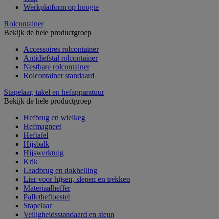
Werkplatform op hoogte
Rolcontainer
Bekijk de hele productgroep
Accessoires rolcontainer
Antidiefstal rolcontainer
Nestbare rolcontainer
Rolcontainer standaard
Stapelaar, takel en hefapparatuur
Bekijk de hele productgroep
Hefbrug en wielkeg
Hefmagneet
Heftafel
Hijsbalk
Hijswerktuig
Krik
Laadbrug en dokhelling
Lier voor hijsen, slepen en trekken
Materiaalheffer
Palletheftoestel
Stapelaar
Veiligheidsstandaard en steun