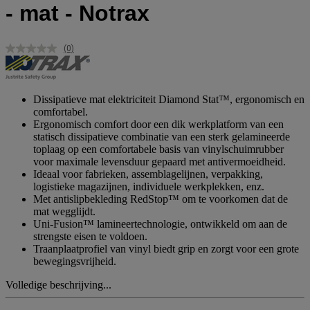
- mat - Notrax
(0)
Geen
scorewaarde.
Dezelfde
paginalink.
Dissipatieve mat elektriciteit Diamond Stat™, ergonomisch en
comfortabel.
Ergonomisch comfort door een dik werkplatform van een
statisch dissipatieve combinatie van een sterk gelamineerde
toplaag op een comfortabele basis van vinylschuimrubber
voor maximale levensduur gepaard met antivermoeidheid.
Ideaal voor fabrieken, assemblagelijnen, verpakking,
logistieke magazijnen, individuele werkplekken, enz.
Met antislipbekleding RedStop™ om te voorkomen dat de
mat wegglijdt.
Uni-Fusion™ lamineertechnologie, ontwikkeld om aan de
strengste eisen te voldoen.
Traanplaatprofiel van vinyl biedt grip en zorgt voor een grote
bewegingsvrijheid.
Volledige beschrijving...