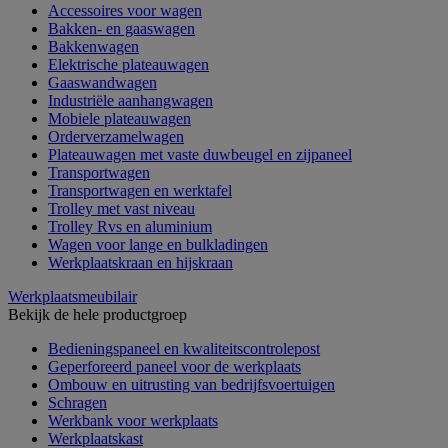
Accessoires voor wagen
Bakken- en gaaswagen
Bakkenwagen
Elektrische plateauwagen
Gaaswandwagen
Industriële aanhangwagen
Mobiele plateauwagen
Orderverzamelwagen
Plateauwagen met vaste duwbeugel en zijpaneel
Transportwagen
Transportwagen en werktafel
Trolley met vast niveau
Trolley Rvs en aluminium
Wagen voor lange en bulkladingen
Werkplaatskraan en hijskraan
Werkplaatsmeubilair
Bekijk de hele productgroep
Bedieningspaneel en kwaliteitscontrolepost
Geperforeerd paneel voor de werkplaats
Ombouw en uitrusting van bedrijfsvoertuigen
Schragen
Werkbank voor werkplaats
Werkplaatskast