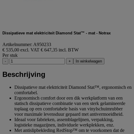
Dissipatieve mat elektriciteit Diamond Stat™ - mat - Notrax
Artikelnummer: A950233
€ 535,00 excl. VAT
€ 647,35 incl. BTW
Per stuk
-
+
In winkelwagen
Beschrijving
Dissipatieve mat elektriciteit Diamond Stat™, ergonomisch en
comfortabel.
Ergonomisch comfort door een dik werkplatform van een
statisch dissipatieve combinatie van een sterk gelamineerde
toplaag op een comfortabele basis van vinylschuimrubber
voor maximale levensduur gepaard met antivermoeidheid.
Ideaal voor fabrieken, assemblagelijnen, verpakking,
logistieke magazijnen, individuele werkplekken, enz.
Met antislipbekleding RedStop™ om te voorkomen dat de