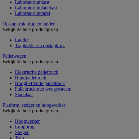
Laboratoriumkast
Laboratoriumladekast
Laboratoriumtafel
Opstapkruk, trap en ladder
Bekijk de hele productgroep
Ladder
Trapladder en opstapkruk
Palletwagen
Bekijk de hele productgroep
Elektrische pallettruck
Handpallettruck
Hoogheffende pallettruck
Pallettruck met weegsysteem
Stapelaar
Platform, steiger en hoogwerker
Bekijk de hele productgroep
Hoogwerker
Loopbrug
Steiger
Trap