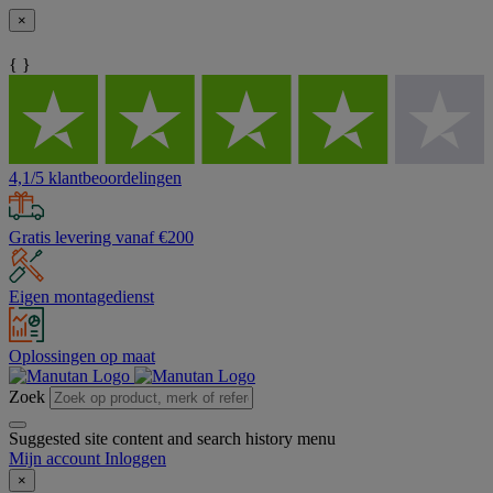
×
{ }
4,1/5 klantbeoordelingen
Gratis levering vanaf €200
Eigen montagedienst
Oplossingen op maat
Zoek
Suggested site content and search history menu
Mijn account
Inloggen
×