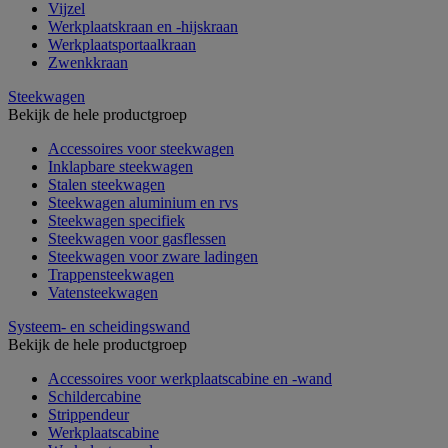
Vijzel
Werkplaatskraan en -hijskraan
Werkplaatsportaalkraan
Zwenkkraan
Steekwagen
Bekijk de hele productgroep
Accessoires voor steekwagen
Inklapbare steekwagen
Stalen steekwagen
Steekwagen aluminium en rvs
Steekwagen specifiek
Steekwagen voor gasflessen
Steekwagen voor zware ladingen
Trappensteekwagen
Vatensteekwagen
Systeem- en scheidingswand
Bekijk de hele productgroep
Accessoires voor werkplaatscabine en -wand
Schildercabine
Strippendeur
Werkplaatscabine