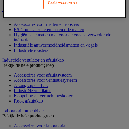
Cookievoorkeuren
Industriële mat, tegel en rooster
Bekijk de hele productgroep
Accessoires voor matten en roosters
ESD antistatische en isolerende matten
Hygiënische mat en mat voor de voedselverwerkende
industrie
Industriële antivermoeidheidsmatten en -tegels
Industriële roosters
Industriele ventilator en afzuigkap
Bekijk de hele productgroep
Accessoires voor afzuigsysteem
Accessoires voor ventilatiesysteem
Afzuigkap en -bak
Industriële ventilator
Koppeling en verluchtingskoker
Rook afzuigkap
Laboratoriummeubilair
Bekijk de hele productgroep
Accessoires voor laboratoria