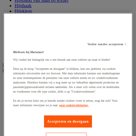
Hijsband van staal en textiel
Hijshaak
Hijsklem
Hijspoelie en -katrol
Hijsring
Kabel
Kopschakel en snelschakel
Sjorband en trekstang
Spanband
Verder zonder accepteren >
Stalen ketting
Welkom bij Manutan!
Touw en draad
Wij vinden het belangrijk om u een bezoek aan onze website op maat te bieden!
Industriële en magazijnstellingen
Door op de knop "Accepteren en doorgaan" te klikken, kan ons platform via cookies
Bekijk de hele productgroep
informatie uitwisselen met uw browser. Met deze informatie kunnen ons marketingteam
en onze internetpartners de prestaties van onze website meten en uw winkelvoorkeuren
Doorschuifstelling en doorrolstelling
analyseren. Hierdoor kunnen wij u nog meer op uw behoeften afgestemde producten en
Draagarmstelling voor lange lasten
passende/gepersonaliseerd reclame aanbieden. Als u meer wilt weten over de doeleinden
Entresol voor magazijn
en voorkeuren voor elk type cookie, klikt u op "Cookievoorkeuren".
Lichte stelling
En als je ervoor kiest om je bezoek zonder cookies voort te zetten, mag dat ook! Voor
Middelzware stelling
meer informatie verwijzen we je naar
onze cookieverklaring.
Palletstelling
Rek voor haspels en spoelen
Stelling voor detail- en groothandel
Accepteren en doorgaan
Stellingen voor de automobielindustrie
Voedingstelling
Zware stelling