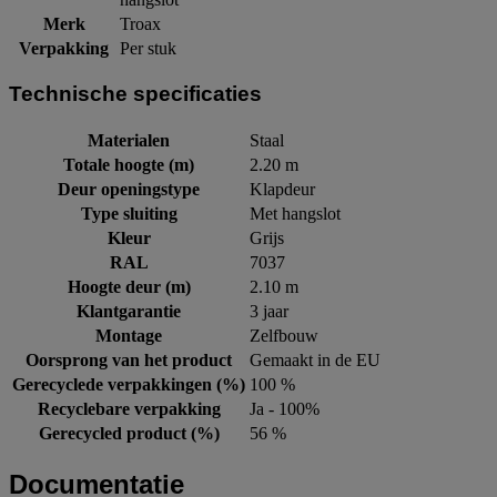
Merk
Troax
Verpakking
Per stuk
Technische specificaties
Materialen
Staal
Totale hoogte (m)
2.20 m
Deur openingstype
Klapdeur
Type sluiting
Met hangslot
Kleur
Grijs
RAL
7037
Hoogte deur (m)
2.10 m
Klantgarantie
3 jaar
Montage
Zelfbouw
Oorsprong van het product
Gemaakt in de EU
Gerecyclede verpakkingen (%)
100 %
Recyclebare verpakking
Ja - 100%
Gerecycled product (%)
56 %
Documentatie