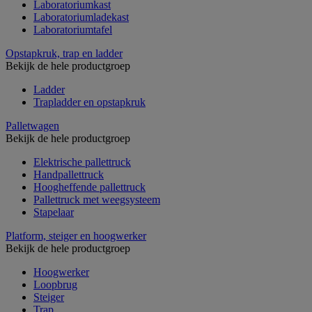
Laboratoriumkast
Laboratoriumladekast
Laboratoriumtafel
Opstapkruk, trap en ladder
Bekijk de hele productgroep
Ladder
Trapladder en opstapkruk
Palletwagen
Bekijk de hele productgroep
Elektrische pallettruck
Handpallettruck
Hoogheffende pallettruck
Pallettruck met weegsysteem
Stapelaar
Platform, steiger en hoogwerker
Bekijk de hele productgroep
Hoogwerker
Loopbrug
Steiger
Trap