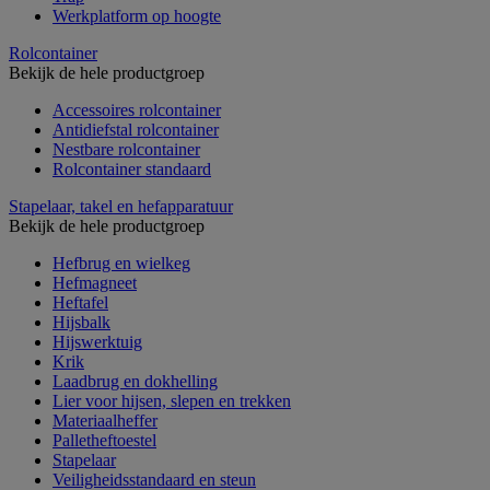
Werkplatform op hoogte
Rolcontainer
Bekijk de hele productgroep
Accessoires rolcontainer
Antidiefstal rolcontainer
Nestbare rolcontainer
Rolcontainer standaard
Stapelaar, takel en hefapparatuur
Bekijk de hele productgroep
Hefbrug en wielkeg
Hefmagneet
Heftafel
Hijsbalk
Hijswerktuig
Krik
Laadbrug en dokhelling
Lier voor hijsen, slepen en trekken
Materiaalheffer
Palletheftoestel
Stapelaar
Veiligheidsstandaard en steun