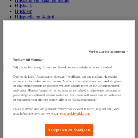
Hijsband van staal en textiel
Hijshaak
Hijsklem
Hijspoelie en -katrol
Hijsring
Kabel
Kopschakel en snelschakel
Sjorband en trekstang
Spanband
Stalen ketting
Verder zonder accepteren >
Touw en draad
Welkom bij Manutan!
Industriële en magazijnstellingen
Wij vinden het belangrijk om u een bezoek aan onze website op maat te bieden!
Bekijk de hele productgroep
Door op de knop "Accepteren en doorgaan" te klikken, kan ons platform via cookies
Doorschuifstelling en doorrolstelling
informatie uitwisselen met uw browser. Met deze informatie kunnen ons marketingteam
en onze internetpartners de prestaties van onze website meten en uw winkelvoorkeuren
Draagarmstelling voor lange lasten
analyseren. Hierdoor kunnen wij u nog meer op uw behoeften afgestemde producten en
Entresol voor magazijn
passende/gepersonaliseerd reclame aanbieden. Als u meer wilt weten over de doeleinden
Lichte stelling
en voorkeuren voor elk type cookie, klikt u op "Cookievoorkeuren".
Middelzware stelling
Palletstelling
En als je ervoor kiest om je bezoek zonder cookies voort te zetten, mag dat ook! Voor
meer informatie verwijzen we je naar
onze cookieverklaring.
Rek voor haspels en spoelen
Stelling voor detail- en groothandel
Stellingen voor de automobielindustrie
Accepteren en doorgaan
Voedingstelling
Zware stelling