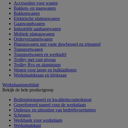
Accessoires voor wagen
Bakken- en gaaswagen
Bakkenwagen
Elektrische plateauwagen
Gaaswandwagen
Industriële aanhangwagen
Mobiele plateauwagen
Orderverzamelwagen
Plateauwagen met vaste duwbeugel en zijpaneel
Transportwagen
Transportwagen en werktafel
Trolley met vast niveau
Trolley Rvs en aluminium
Wagen voor lange en bulkladingen
Werkplaatskraan en hijskraan
Werkplaatsmeubilair
Bekijk de hele productgroep
Bedieningspaneel en kwaliteitscontrolepost
Geperforeerd paneel voor de werkplaats
Ombouw en uitrusting van bedrijfsvoertuigen
Schragen
Werkbank voor werkplaats
Werkplaatskast