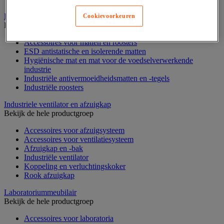
Industriële mat, tegel en rooster
Cookievoorkeuren
Bekijk de hele productgroep
Accessoires voor matten en roosters
ESD antistatische en isolerende matten
Hygiënische mat en mat voor de voedselverwerkende
industrie
Industriële antivermoeidheidsmatten en -tegels
Industriële roosters
Industriele ventilator en afzuigkap
Bekijk de hele productgroep
Accessoires voor afzuigsysteem
Accessoires voor ventilatiesysteem
Afzuigkap en -bak
Industriële ventilator
Koppeling en verluchtingskoker
Rook afzuigkap
Laboratoriummeubilair
Bekijk de hele productgroep
Accessoires voor laboratoria