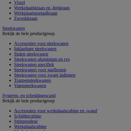
Vijzel
Werkplaatskraan en -hijskraan
Werkplaatsportaalkraan
Zwenkkraan
Steekwagen
Bekijk de hele productgroep
Accessoires voor steekwagen
Inklapbare steekwagen
Stalen steekwagen
Steekwagen aluminium en rvs
Steekwagen specifiek
Steekwagen voor gasflessen
Steekwagen voor zware ladingen
Trappensteekwagen
Vatensteekwagen
Systeem- en scheidingswand
Bekijk de hele productgroep
Accessoires voor werkplaatscabine en -wand
Schildercabine
Strippendeur
Werkplaatscabine