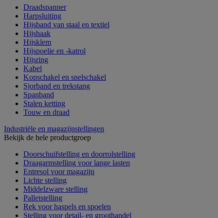
Draadspanner
Harpsluiting
Hijsband van staal en textiel
Hijshaak
Hijsklem
Hijspoelie en -katrol
Hijsring
Kabel
Kopschakel en snelschakel
Sjorband en trekstang
Spanband
Stalen ketting
Touw en draad
Industriële en magazijnstellingen
Bekijk de hele productgroep
Doorschuifstelling en doorrolstelling
Draagarmstelling voor lange lasten
Entresol voor magazijn
Lichte stelling
Middelzware stelling
Palletstelling
Rek voor haspels en spoelen
Stelling voor detail- en groothandel