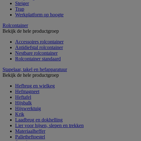
Steiger
Trap
Werkplatform op hoogte
Rolcontainer
Bekijk de hele productgroep
Accessoires rolcontainer
Antidiefstal rolcontainer
Nestbare rolcontainer
Rolcontainer standaard
Stapelaar, takel en hefapparatuur
Bekijk de hele productgroep
Hefbrug en wielkeg
Hefmagneet
Heftafel
Hijsbalk
Hijswerktuig
Krik
Laadbrug en dokhelling
Lier voor hijsen, slepen en trekken
Materiaalheffer
Palletheftoestel