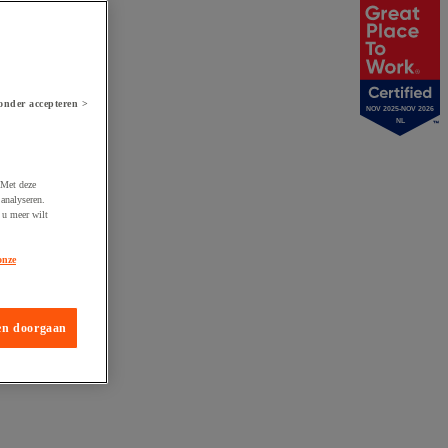
onder accepteren >
NOV 2025-NOV 2026
NL
 Met deze
analyseren.
 u meer wilt
onze
en doorgaan