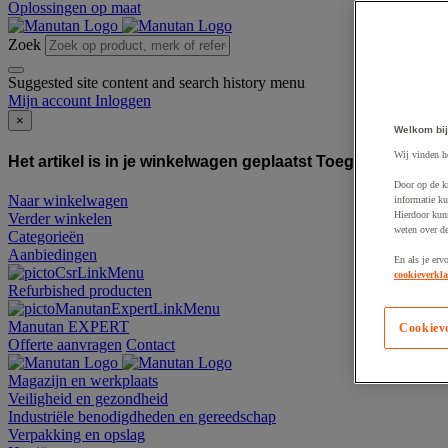
Oplossingen op maat
Zoek
Suggested site content and search history menu
Mijn account
Inloggen
×
Welkom bij
Wij vinden h
Het artikel is in je winkelwagen geplaatst
Toegevoegd aan
Door op de k
Naar winkelwagen
informatie ku
Hierdoor kun
Verder winkelen
weten over de
Categorieën
Aanbiedingen
En als je erv
cookieverkla
Refurbished producten
Manutan EXPERT
Cookiev
Offerte aanvragen
Contact
Magazijn en werkplaats
Veiligheid en gezondheid
Industriële benodigdheden en gereedschap
Verpakking en opslag