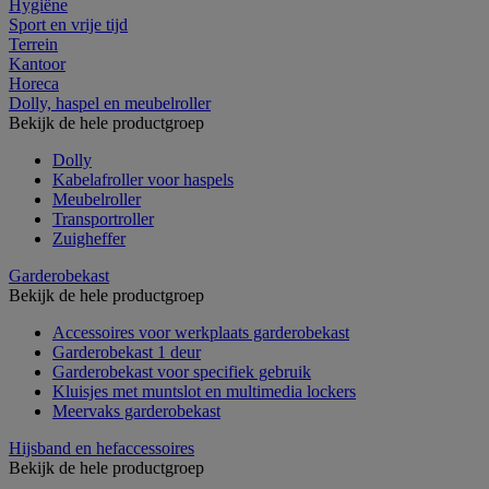
Hygiëne
Sport en vrije tijd
Terrein
Kantoor
Horeca
Dolly, haspel en meubelroller
Bekijk de hele productgroep
Dolly
Kabelafroller voor haspels
Meubelroller
Transportroller
Zuigheffer
Garderobekast
Bekijk de hele productgroep
Accessoires voor werkplaats garderobekast
Garderobekast 1 deur
Garderobekast voor specifiek gebruik
Kluisjes met muntslot en multimedia lockers
Meervaks garderobekast
Hijsband en hefaccessoires
Bekijk de hele productgroep