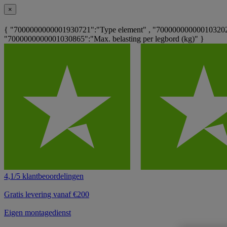
×
{ "7000000000001930721":"Type element" , "700000000000103202
"7000000000001030865":"Max. belasting per legbord (kg)" }
4,1/5 klantbeoordelingen
Gratis levering vanaf €200
Eigen montagedienst