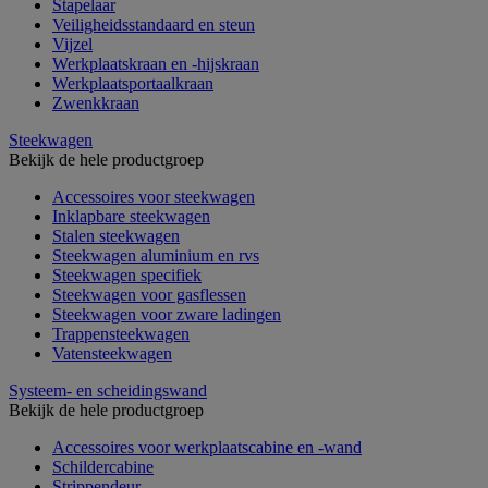
Stapelaar
Veiligheidsstandaard en steun
Vijzel
Werkplaatskraan en -hijskraan
Werkplaatsportaalkraan
Zwenkkraan
Steekwagen
Bekijk de hele productgroep
Accessoires voor steekwagen
Inklapbare steekwagen
Stalen steekwagen
Steekwagen aluminium en rvs
Steekwagen specifiek
Steekwagen voor gasflessen
Steekwagen voor zware ladingen
Trappensteekwagen
Vatensteekwagen
Systeem- en scheidingswand
Bekijk de hele productgroep
Accessoires voor werkplaatscabine en -wand
Schildercabine
Strippendeur