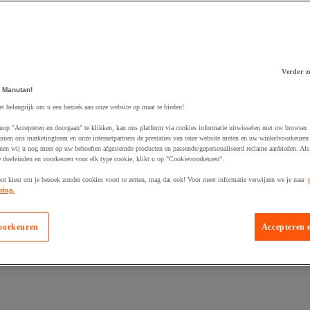
Verder z
 Manutan!
et belangrijk om u een bezoek aan onze website op maat te bieden!
 winkelwagen
nop "Accepteren en doorgaan" te klikken, kan ons platform via cookies informatie uitwisselen met uw browser.
nnen ons marketingteam en onze internetpartners de prestaties van onze website meten en uw winkelvoorkeuren 
nen wij u nog meer op uw behoeften afgestemde producten en passende/gepersonaliseerd reclame aanbieden. Als
 doeleinden en voorkeuren voor elk type cookie, klikt u op "Cookievoorkeuren".
oor kiest om je bezoek zonder cookies voort te zetten, mag dat ook! Voor meer informatie verwijzen we je naar
ring.
oorkeuren
Accepteren 