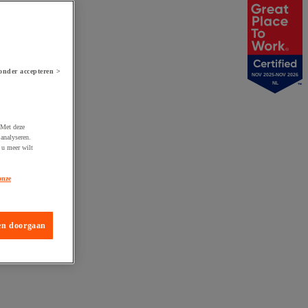
onder accepteren >
NOV 2025-NOV 2026
NL
 Met deze
analyseren.
 u meer wilt
onze
en doorgaan