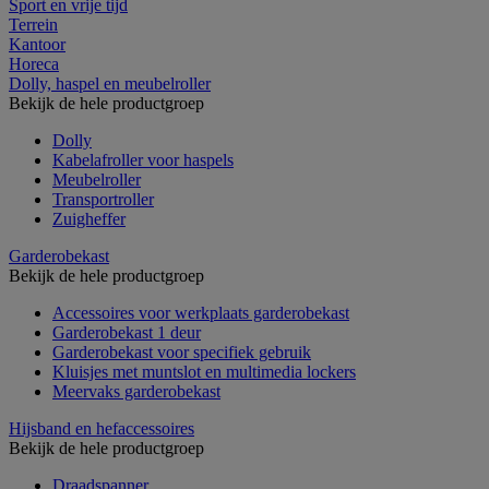
Sport en vrije tijd
Terrein
Kantoor
Horeca
Dolly, haspel en meubelroller
Bekijk de hele productgroep
Dolly
Kabelafroller voor haspels
Meubelroller
Transportroller
Zuigheffer
Garderobekast
Bekijk de hele productgroep
Accessoires voor werkplaats garderobekast
Garderobekast 1 deur
Garderobekast voor specifiek gebruik
Kluisjes met muntslot en multimedia lockers
Meervaks garderobekast
Hijsband en hefaccessoires
Bekijk de hele productgroep
Draadspanner