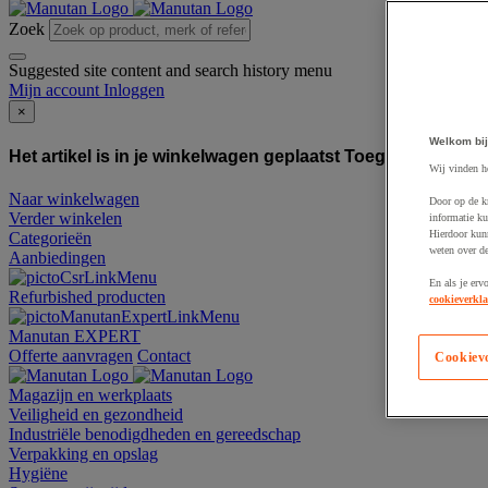
Zoek
Suggested site content and search history menu
Mijn account
Inloggen
×
Welkom bij
Het artikel is in je winkelwagen geplaatst
Toegevoegd aan
Wij vinden h
Naar winkelwagen
Door op de k
Verder winkelen
informatie ku
Hierdoor kun
Categorieën
weten over de
Aanbiedingen
En als je erv
Refurbished producten
cookieverkla
Manutan EXPERT
Offerte aanvragen
Contact
Cookiev
Magazijn en werkplaats
Veiligheid en gezondheid
Industriële benodigdheden en gereedschap
Verpakking en opslag
Hygiëne