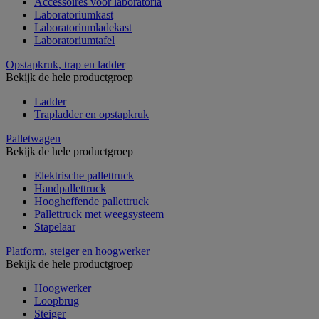
Accessoires voor laboratoria
Laboratoriumkast
Laboratoriumladekast
Laboratoriumtafel
Opstapkruk, trap en ladder
Bekijk de hele productgroep
Ladder
Trapladder en opstapkruk
Palletwagen
Bekijk de hele productgroep
Elektrische pallettruck
Handpallettruck
Hoogheffende pallettruck
Pallettruck met weegsysteem
Stapelaar
Platform, steiger en hoogwerker
Bekijk de hele productgroep
Hoogwerker
Loopbrug
Steiger