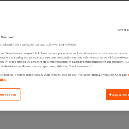
Verder z
 Manutan!
 winkelwagen
et belangrijk om u een bezoek aan onze website op maat te bieden!
nop "Accepteren en doorgaan" te klikken, kan ons platform via cookies informatie uitwisselen met uw browser.
nnen ons marketingteam en onze internetpartners de prestaties van onze website meten en uw winkelvoorkeuren 
nen wij u nog meer op uw behoeften afgestemde producten en passende/gepersonaliseerd reclame aanbieden. Als
 doeleinden en voorkeuren voor elk type cookie, klikt u op "Cookievoorkeuren".
oor kiest om je bezoek zonder cookies voort te zetten, mag dat ook! Voor meer informatie verwijzen we je naar
ring.
oorkeuren
Accepteren 