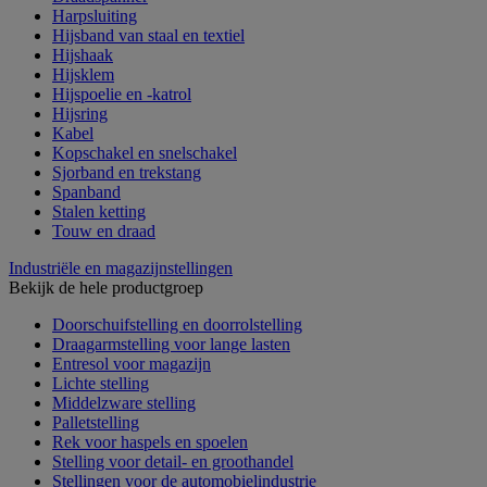
Harpsluiting
Hijsband van staal en textiel
Hijshaak
Hijsklem
Hijspoelie en -katrol
Hijsring
Kabel
Kopschakel en snelschakel
Sjorband en trekstang
Spanband
Stalen ketting
Touw en draad
Industriële en magazijnstellingen
Bekijk de hele productgroep
Doorschuifstelling en doorrolstelling
Draagarmstelling voor lange lasten
Entresol voor magazijn
Lichte stelling
Middelzware stelling
Palletstelling
Rek voor haspels en spoelen
Stelling voor detail- en groothandel
Stellingen voor de automobielindustrie