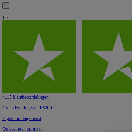
×
{ }
4,1/5 klantbeoordelingen
Gratis levering vanaf €200
Eigen montagedienst
Oplossingen op maat