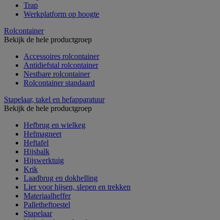
Trap
Werkplatform op hoogte
Rolcontainer
Bekijk de hele productgroep
Accessoires rolcontainer
Antidiefstal rolcontainer
Nestbare rolcontainer
Rolcontainer standaard
Stapelaar, takel en hefapparatuur
Bekijk de hele productgroep
Hefbrug en wielkeg
Hefmagneet
Heftafel
Hijsbalk
Hijswerktuig
Krik
Laadbrug en dokhelling
Lier voor hijsen, slepen en trekken
Materiaalheffer
Palletheftoestel
Stapelaar