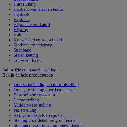
Harpsluiting
Hijsband van staal en textiel
Hijshaak
Hijsklem
Hijspoelie en -katrol
Hijsring
Kabel
Kopschakel en snelschakel
Sjorband en trekstang
Spanband
Stalen ketting
Touw en draad
Industriële en magazijnstellingen
Bekijk de hele productgroep
Doorschuifstelling en doorrolstelling
Draagarmstelling voor lange lasten
Entresol voor magazijn
Lichte stelling
Middelzware stelling
Palletstelling
Rek voor haspels en spoelen
Stelling voor detail- en groothandel
Stellingen voor de automobielindustrie