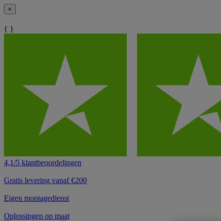
×
{ }
4,1/5 klantbeoordelingen
Gratis levering vanaf €200
Eigen montagedienst
Oplossingen op maat