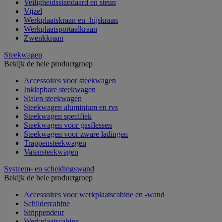
Veiligheidsstandaard en steun
Vijzel
Werkplaatskraan en -hijskraan
Werkplaatsportaalkraan
Zwenkkraan
Steekwagen
Bekijk de hele productgroep
Accessoires voor steekwagen
Inklapbare steekwagen
Stalen steekwagen
Steekwagen aluminium en rvs
Steekwagen specifiek
Steekwagen voor gasflessen
Steekwagen voor zware ladingen
Trappensteekwagen
Vatensteekwagen
Systeem- en scheidingswand
Bekijk de hele productgroep
Accessoires voor werkplaatscabine en -wand
Schildercabine
Strippendeur
Werkplaatscabine