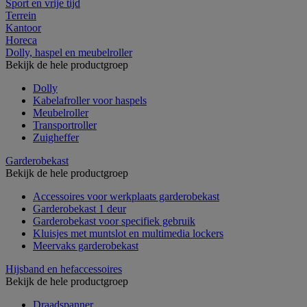
Sport en vrije tijd
Terrein
Kantoor
Horeca
Dolly, haspel en meubelroller
Bekijk de hele productgroep
Dolly
Kabelafroller voor haspels
Meubelroller
Transportroller
Zuigheffer
Garderobekast
Bekijk de hele productgroep
Accessoires voor werkplaats garderobekast
Garderobekast 1 deur
Garderobekast voor specifiek gebruik
Kluisjes met muntslot en multimedia lockers
Meervaks garderobekast
Hijsband en hefaccessoires
Bekijk de hele productgroep
Draadspanner