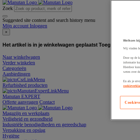
Zoek
Suggested site content and search history menu
Mijn account
Inloggen
×
Welkom bij
Het artikel is in je winkelwagen geplaatst
Toegevoegd aan
Wij vinden h
Naar winkelwagen
Door op de k
Verder winkelen
informatie ku
Hierdoor kun
Categorieën
weten over de
Aanbiedingen
En als je erv
Refurbished producten
cookieverkla
Manutan EXPERT
Offerte aanvragen
Contact
Cookiev
Magazijn en werkplaats
Veiligheid en gezondheid
Industriële benodigdheden en gereedschap
Verpakking en opslag
Hygiëne