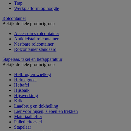
Trap
Werkplatform op hoogte
Rolcontainer
Bekijk de hele productgroep
Accessoires rolcontainer
Antidiefstal rolcontainer
Nestbare rolcontainer
Rolcontainer standaard
Stapelaar, takel en hefapparatuur
Bekijk de hele productgroep
Hefbrug en wielkeg
Hefmagneet
Heftafel
Hijsbalk
Hijswerktuig
Krik
Laadbrug en dokhelling
Lier voor hijsen, slepen en trekken
Materiaalheffer
Palletheftoestel
Stapelaar