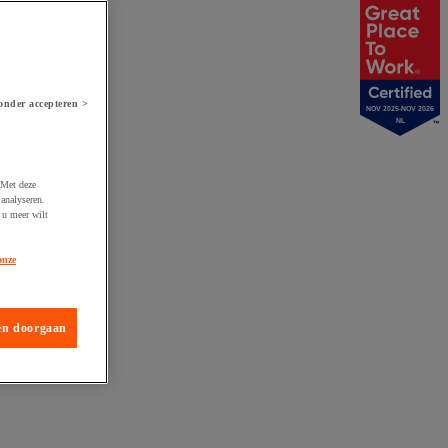
onder accepteren >
NOV 2025-NOV 2026
NL
 Met deze
analyseren.
 u meer wilt
onze
en doorgaan