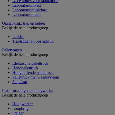
Accessoires voor laboratoria
Laboratoriumkast
Laboratoriumladekast
Laboratoriumtafel
Opstapkruk, trap en ladder
Bekijk de hele productgroep
Ladder
Trapladder en opstapkruk
Palletwagen
Bekijk de hele productgroep
Elektrische pallettruck
Handpallettruck
Hoogheffende pallettruck
Pallettruck met weegsysteem
Stapelaar
Platform, steiger en hoogwerker
Bekijk de hele productgroep
Hoogwerker
Loopbrug
Steiger