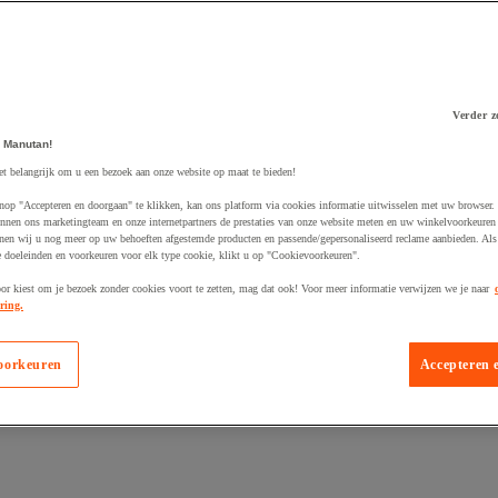
Verder z
 Manutan!
 winkelwagen
et belangrijk om u een bezoek aan onze website op maat te bieden!
nop "Accepteren en doorgaan" te klikken, kan ons platform via cookies informatie uitwisselen met uw browser.
nnen ons marketingteam en onze internetpartners de prestaties van onze website meten en uw winkelvoorkeuren 
nen wij u nog meer op uw behoeften afgestemde producten en passende/gepersonaliseerd reclame aanbieden. Als
 doeleinden en voorkeuren voor elk type cookie, klikt u op "Cookievoorkeuren".
oor kiest om je bezoek zonder cookies voort te zetten, mag dat ook! Voor meer informatie verwijzen we je naar
ring.
oorkeuren
Accepteren 