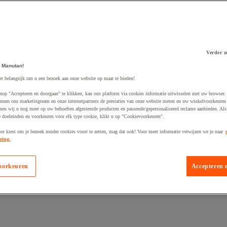
Verder z
 Manutan!
 winkelwagen
et belangrijk om u een bezoek aan onze website op maat te bieden!
nop "Accepteren en doorgaan" te klikken, kan ons platform via cookies informatie uitwisselen met uw browser.
nnen ons marketingteam en onze internetpartners de prestaties van onze website meten en uw winkelvoorkeuren 
nen wij u nog meer op uw behoeften afgestemde producten en passende/gepersonaliseerd reclame aanbieden. Als
 doeleinden en voorkeuren voor elk type cookie, klikt u op "Cookievoorkeuren".
oor kiest om je bezoek zonder cookies voort te zetten, mag dat ook! Voor meer informatie verwijzen we je naar
ring.
oorkeuren
Accepteren 