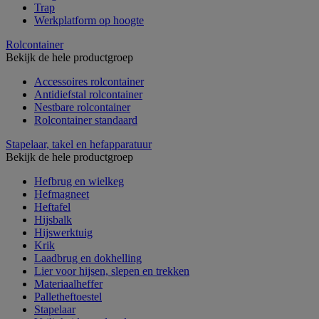
Trap
Werkplatform op hoogte
Rolcontainer
Bekijk de hele productgroep
Accessoires rolcontainer
Antidiefstal rolcontainer
Nestbare rolcontainer
Rolcontainer standaard
Stapelaar, takel en hefapparatuur
Bekijk de hele productgroep
Hefbrug en wielkeg
Hefmagneet
Heftafel
Hijsbalk
Hijswerktuig
Krik
Laadbrug en dokhelling
Lier voor hijsen, slepen en trekken
Materiaalheffer
Palletheftoestel
Stapelaar