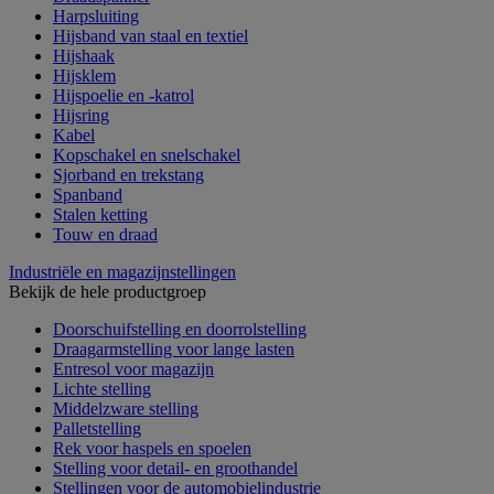
Harpsluiting
Hijsband van staal en textiel
Hijshaak
Hijsklem
Hijspoelie en -katrol
Hijsring
Kabel
Kopschakel en snelschakel
Sjorband en trekstang
Spanband
Stalen ketting
Touw en draad
Industriële en magazijnstellingen
Bekijk de hele productgroep
Doorschuifstelling en doorrolstelling
Draagarmstelling voor lange lasten
Entresol voor magazijn
Lichte stelling
Middelzware stelling
Palletstelling
Rek voor haspels en spoelen
Stelling voor detail- en groothandel
Stellingen voor de automobielindustrie