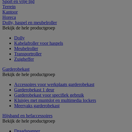
Sport en vrije tijd
Terrein
Kantoor
Horeca
Dolly, haspel en meubelroller
Bekijk de hele productgroep
Dolly
Kabelafroller voor haspels
Meubelroller
Transportroller
Zuigheffer
Garderobekast
Bekijk de hele productgroep
Accessoires voor werkplaats garderobekast
Garderobekast 1 deur
Garderobekast voor specifiek gebruik
Kluisjes met muntslot en multimedia lockers
Meervaks garderobekast
Hijsband en hefaccessoires
Bekijk de hele productgroep
Draadspanner