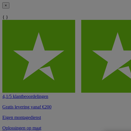
×
{ }
4,1/5 klantbeoordelingen
Gratis levering vanaf €200
Eigen montagedienst
Oplossingen op maat