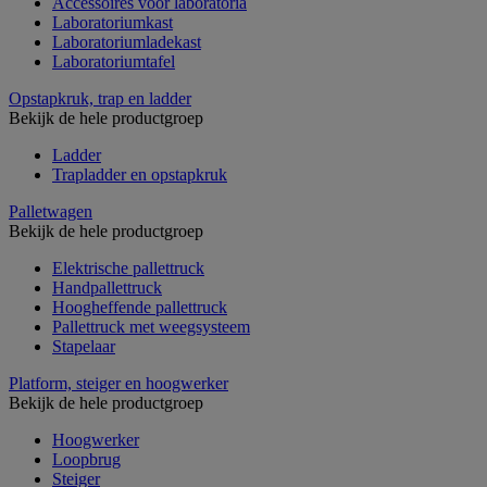
Accessoires voor laboratoria
Laboratoriumkast
Laboratoriumladekast
Laboratoriumtafel
Opstapkruk, trap en ladder
Bekijk de hele productgroep
Ladder
Trapladder en opstapkruk
Palletwagen
Bekijk de hele productgroep
Elektrische pallettruck
Handpallettruck
Hoogheffende pallettruck
Pallettruck met weegsysteem
Stapelaar
Platform, steiger en hoogwerker
Bekijk de hele productgroep
Hoogwerker
Loopbrug
Steiger