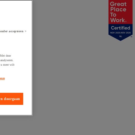
onder accepteren >
NOV 2025-NOV 2026
NL
 Met deze
analyseren.
 u meer wilt
onze
en doorgaan