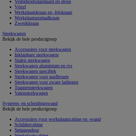
Veiligheidsstandaard en steun
Vijzel
Werkplaatskraan en -hijskraan
Werkplaatsportaalkraan
Zwenkkraan
Steekwagen
Bekijk de hele productgroep
Accessoires voor steekwagen
Inklapbare steekwagen
Stalen steekwagen
Steekwagen aluminium en rvs
Steekwagen specifiek
Steekwagen voor gasflessen
Steekwagen voor zware ladingen
Trappensteekwagen
Vatensteekwagen
Systeem- en scheidingswand
Bekijk de hele productgroep
Accessoires voor werkplaatscabine en -wand
Schildercabine
Strippendeur
Werkplaatscabine