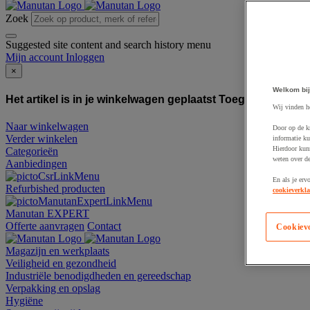
Zoek
Suggested site content and search history menu
Mijn account
Inloggen
×
Welkom bij
Het artikel is in je winkelwagen geplaatst
Toegevoegd aan
Wij vinden h
Naar winkelwagen
Door op de k
Verder winkelen
informatie ku
Hierdoor kun
Categorieën
weten over de
Aanbiedingen
En als je erv
Refurbished producten
cookieverkla
Manutan EXPERT
Offerte aanvragen
Contact
Cookiev
Magazijn en werkplaats
Veiligheid en gezondheid
Industriële benodigdheden en gereedschap
Verpakking en opslag
Hygiëne