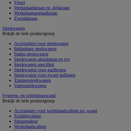
Vijzel
Werkplaatskraan en -hijskraan
Werkplaatsportaalkraan
Zwenkkraan
Steekwagen
Bekijk de hele productgroep
Accessoires voor steekwagen
Inklapbare steekwagen
Stalen steekwagen
Steekwagen aluminium en rvs
Steekwagen specifiek
Steekwagen voor gasflessen
Steekwagen voor zware ladingen
Trappensteekwagen
Vatensteekwagen
Systeem- en scheidingswand
Bekijk de hele productgroep
Accessoires voor werkplaatscabine en -wand
Schildercabine
Strippendeur
Werkplaatscabine