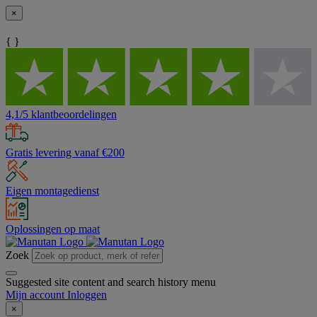
×
{ }
4,1/5 klantbeoordelingen
Gratis levering vanaf €200
Eigen montagedienst
Oplossingen op maat
Zoek
Suggested site content and search history menu
Mijn account
Inloggen
×