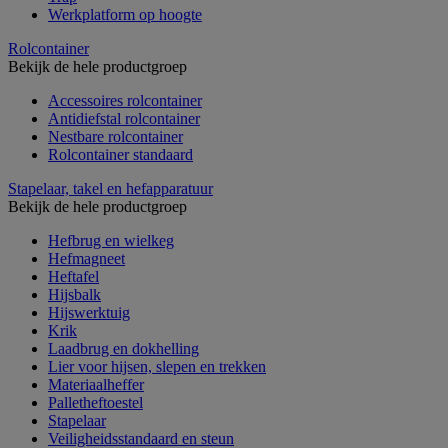
Werkplatform op hoogte
Rolcontainer
Bekijk de hele productgroep
Accessoires rolcontainer
Antidiefstal rolcontainer
Nestbare rolcontainer
Rolcontainer standaard
Stapelaar, takel en hefapparatuur
Bekijk de hele productgroep
Hefbrug en wielkeg
Hefmagneet
Heftafel
Hijsbalk
Hijswerktuig
Krik
Laadbrug en dokhelling
Lier voor hijsen, slepen en trekken
Materiaalheffer
Palletheftoestel
Stapelaar
Veiligheidsstandaard en steun