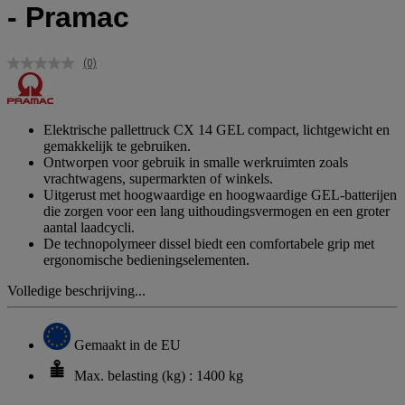
- Pramac
(0)
Geen
scorewaarde.
Dezelfde
paginalink.
Elektrische pallettruck CX 14 GEL compact, lichtgewicht en
gemakkelijk te gebruiken.
Ontworpen voor gebruik in smalle werkruimten zoals
vrachtwagens, supermarkten of winkels.
Uitgerust met hoogwaardige en hoogwaardige GEL-batterijen
die zorgen voor een lang uithoudingsvermogen en een groter
aantal laadcycli.
De technopolymeer dissel biedt een comfortabele grip met
ergonomische bedieningselementen.
Volledige beschrijving...
Gemaakt in de EU
Max. belasting (kg) : 1400 kg