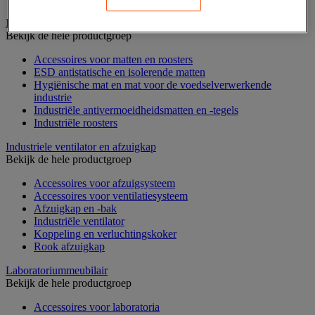
Industriële mat, tegel en rooster
Bekijk de hele productgroep
Accessoires voor matten en roosters
ESD antistatische en isolerende matten
Hygiënische mat en mat voor de voedselverwerkende
industrie
Industriële antivermoeidheidsmatten en -tegels
Industriële roosters
Industriele ventilator en afzuigkap
Bekijk de hele productgroep
Accessoires voor afzuigsysteem
Accessoires voor ventilatiesysteem
Afzuigkap en -bak
Industriële ventilator
Koppeling en verluchtingskoker
Rook afzuigkap
Laboratoriummeubilair
Bekijk de hele productgroep
Accessoires voor laboratoria