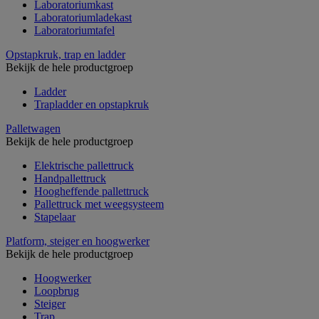
Laboratoriumkast
Laboratoriumladekast
Laboratoriumtafel
Opstapkruk, trap en ladder
Bekijk de hele productgroep
Ladder
Trapladder en opstapkruk
Palletwagen
Bekijk de hele productgroep
Elektrische pallettruck
Handpallettruck
Hoogheffende pallettruck
Pallettruck met weegsysteem
Stapelaar
Platform, steiger en hoogwerker
Bekijk de hele productgroep
Hoogwerker
Loopbrug
Steiger
Trap