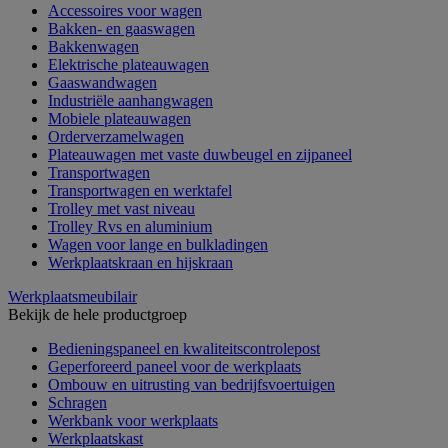
Accessoires voor wagen
Bakken- en gaaswagen
Bakkenwagen
Elektrische plateauwagen
Gaaswandwagen
Industriële aanhangwagen
Mobiele plateauwagen
Orderverzamelwagen
Plateauwagen met vaste duwbeugel en zijpaneel
Transportwagen
Transportwagen en werktafel
Trolley met vast niveau
Trolley Rvs en aluminium
Wagen voor lange en bulkladingen
Werkplaatskraan en hijskraan
Werkplaatsmeubilair
Bekijk de hele productgroep
Bedieningspaneel en kwaliteitscontrolepost
Geperforeerd paneel voor de werkplaats
Ombouw en uitrusting van bedrijfsvoertuigen
Schragen
Werkbank voor werkplaats
Werkplaatskast