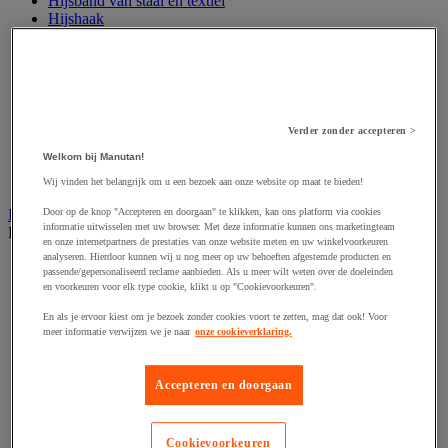
Hijsband van staal en textiel
Hijshaak
Hijsklem
Hijspoelie en -katrol
Hijsring
Kabel
Kopschakel en snelschakel
Sjorband en trekstang
Verder zonder accepteren >
Spanband
Welkom bij Manutan!
Stalen ketting
Touw en draad
Wij vinden het belangrijk om u een bezoek aan onze website op maat te bieden!
Industriële en magazijnstellingen
Door op de knop "Accepteren en doorgaan" te klikken, kan ons platform via cookies
informatie uitwisselen met uw browser. Met deze informatie kunnen ons marketingteam
Bekijk de hele productgroep
en onze internetpartners de prestaties van onze website meten en uw winkelvoorkeuren
analyseren. Hierdoor kunnen wij u nog meer op uw behoeften afgestemde producten en
Doorschuifstelling en doorrolstelling
passende/gepersonaliseerd reclame aanbieden. Als u meer wilt weten over de doeleinden
Draagarmstelling voor lange lasten
en voorkeuren voor elk type cookie, klikt u op "Cookievoorkeuren".
Entresol voor magazijn
En als je ervoor kiest om je bezoek zonder cookies voort te zetten, mag dat ook! Voor
Lichte stelling
meer informatie verwijzen we je naar
onze cookieverklaring.
Middelzware stelling
Palletstelling
Rek voor haspels en spoelen
Accepteren en doorgaan
Stelling voor detail- en groothandel
Stellingen voor de automobielindustrie
Voedingstelling
Cookievoorkeuren
Zware stelling