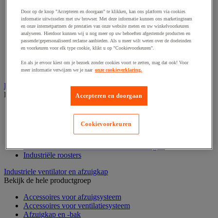
Lichte stelling
Door op de knop "Accepteren en doorgaan" te klikken, kan ons platform via cookies
Middelzware stelling
informatie uitwisselen met uw browser. Met deze informatie kunnen ons marketingteam
Palletstelling
en onze internetpartners de prestaties van onze website meten en uw winkelvoorkeuren
Rek voor haspels en spoelen
analyseren. Hierdoor kunnen wij u nog meer op uw behoeften afgestemde producten en
passende/gepersonaliseerd reclame aanbieden. Als u meer wilt weten over de doeleinden
Stelling voor detail- en groothandel
en voorkeuren voor elk type cookie, klikt u op "Cookievoorkeuren".
Stellingen voor de automobielindustrie
Voedingstelling
En als je ervoor kiest om je bezoek zonder cookies voort te zetten, mag dat ook! Voor
Zware stelling
meer informatie verwijzen we je naar
onze cookieverklaring.
Industriële mat, tegel en rooster
Bekijk de hele productgroep
Accepteren en doorgaan
Accessoires voor matten en roosters
ESD antistatische en isolerende matten
Cookievoorkeuren
Hygiënische mat en mat voor de voedselverwerkende
industrie
Industriële antivermoeidheidsmatten en -tegels
Industriële roosters
Industriele ventilator en afzuigkap
Bekijk de hele productgroep
Accessoires voor afzuigsysteem
Accessoires voor ventilatiesysteem
Afzuigkap en -bak