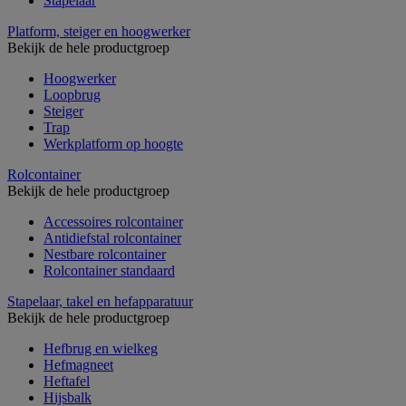
Stapelaar
Platform, steiger en hoogwerker
Bekijk de hele productgroep
Hoogwerker
Loopbrug
Steiger
Trap
Werkplatform op hoogte
Rolcontainer
Bekijk de hele productgroep
Accessoires rolcontainer
Antidiefstal rolcontainer
Nestbare rolcontainer
Rolcontainer standaard
Stapelaar, takel en hefapparatuur
Bekijk de hele productgroep
Hefbrug en wielkeg
Hefmagneet
Heftafel
Hijsbalk