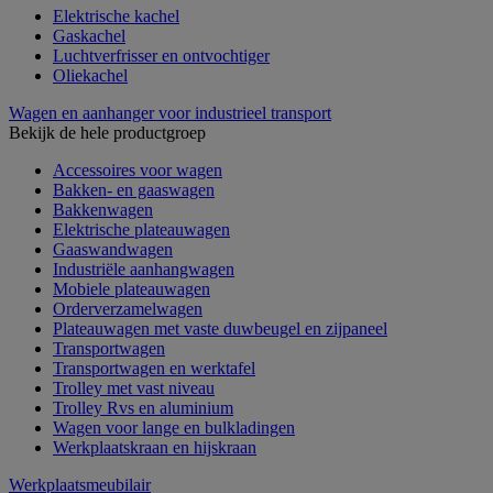
Elektrische kachel
Gaskachel
Luchtverfrisser en ontvochtiger
Oliekachel
Wagen en aanhanger voor industrieel transport
Bekijk de hele productgroep
Accessoires voor wagen
Bakken- en gaaswagen
Bakkenwagen
Elektrische plateauwagen
Gaaswandwagen
Industriële aanhangwagen
Mobiele plateauwagen
Orderverzamelwagen
Plateauwagen met vaste duwbeugel en zijpaneel
Transportwagen
Transportwagen en werktafel
Trolley met vast niveau
Trolley Rvs en aluminium
Wagen voor lange en bulkladingen
Werkplaatskraan en hijskraan
Werkplaatsmeubilair