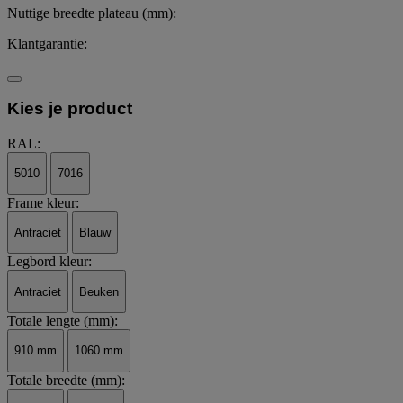
Nuttige breedte plateau (mm):
Klantgarantie:
Kies je product
RAL:
5010
7016
Frame kleur:
Antraciet
Blauw
Legbord kleur:
Antraciet
Beuken
Totale lengte (mm):
910 mm
1060 mm
Totale breedte (mm):