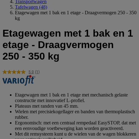
Transportwagen
Tafelwagen
(48)
Etagewagen met 1 bak en 1 etage - Draagvermogen 250 - 350
kg
Etagewagen met 1 bak en 1
etage - Draagvermogen
250 - 350 kg
5.0
(1)
Lees
1
beoordeling.
Dezelfde
paginalink.
Etagewagen met 1 bak en 1 etage met mechanisch gelaste
constructie met innovatief L-profiel.
Plateaus met randen van 45 mm.
Wielen met precisiekogellager en banden van thermoplastisch
rubber.
Ergonomisch: met een centraal rempedaal EasySTOP, dat met
een eenvoudige voetbeweging kan worden geactiveerd.
Met dit remsysteem kunt u de wielen van de wagen blokkeren