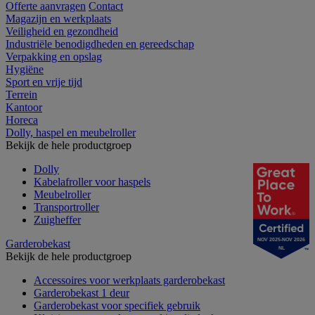
Offerte aanvragen
Contact
Magazijn en werkplaats
Veiligheid en gezondheid
Industriële benodigdheden en gereedschap
Verpakking en opslag
Hygiëne
Sport en vrije tijd
Terrein
Kantoor
Horeca
Dolly, haspel en meubelroller
Bekijk de hele productgroep
Dolly
Kabelafroller voor haspels
Meubelroller
Transportroller
Zuigheffer
NOV 2025-NOV 2026
Garderobekast
NL
Bekijk de hele productgroep
Accessoires voor werkplaats garderobekast
Garderobekast 1 deur
Garderobekast voor specifiek gebruik