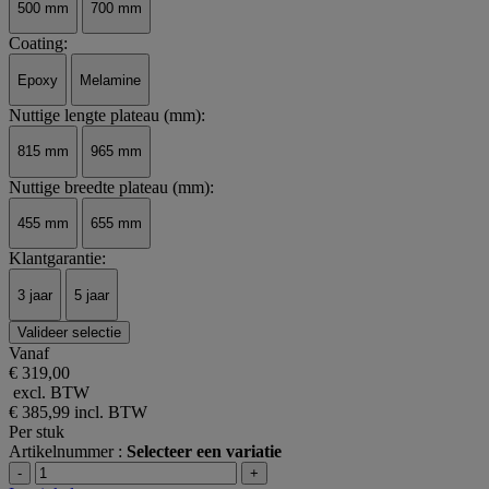
500 mm
700 mm
Coating:
Epoxy
Melamine
Nuttige lengte plateau (mm):
815 mm
965 mm
Nuttige breedte plateau (mm):
455 mm
655 mm
Klantgarantie:
3 jaar
5 jaar
Valideer selectie
Vanaf
€ 319,00
excl. BTW
€ 385,99
incl. BTW
Per stuk
Artikelnummer :
Selecteer een variatie
-
+