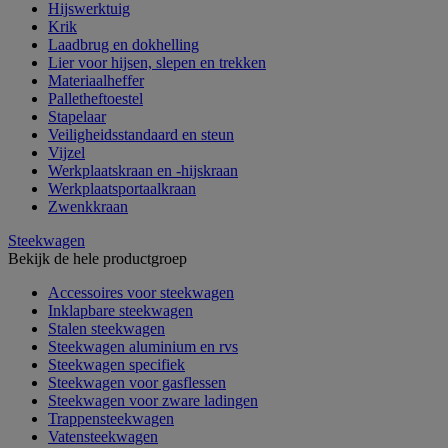
Hijswerktuig
Krik
Laadbrug en dokhelling
Lier voor hijsen, slepen en trekken
Materiaalheffer
Palletheftoestel
Stapelaar
Veiligheidsstandaard en steun
Vijzel
Werkplaatskraan en -hijskraan
Werkplaatsportaalkraan
Zwenkkraan
Steekwagen
Bekijk de hele productgroep
Accessoires voor steekwagen
Inklapbare steekwagen
Stalen steekwagen
Steekwagen aluminium en rvs
Steekwagen specifiek
Steekwagen voor gasflessen
Steekwagen voor zware ladingen
Trappensteekwagen
Vatensteekwagen