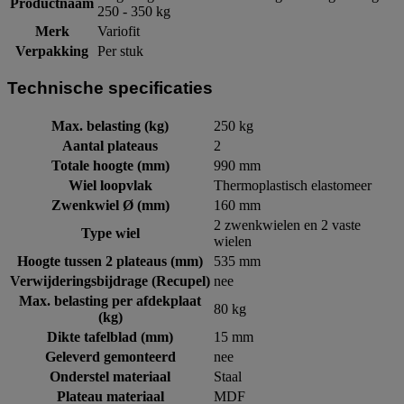
Productnaam
250 - 350 kg
Merk
Variofit
Verpakking
Per stuk
Technische specificaties
Max. belasting (kg)
250 kg
Aantal plateaus
2
Totale hoogte (mm)
990 mm
Wiel loopvlak
Thermoplastisch elastomeer
Zwenkwiel Ø (mm)
160 mm
2 zwenkwielen en 2 vaste
Type wiel
wielen
Hoogte tussen 2 plateaus (mm)
535 mm
Verwijderingsbijdrage (Recupel)
nee
Max. belasting per afdekplaat
80 kg
(kg)
Dikte tafelblad (mm)
15 mm
Geleverd gemonteerd
nee
Onderstel materiaal
Staal
Plateau materiaal
MDF