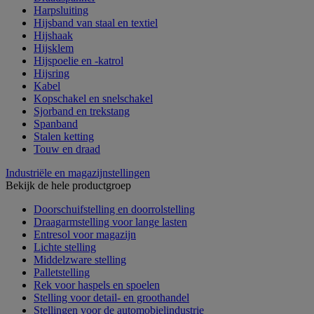
Harpsluiting
Hijsband van staal en textiel
Hijshaak
Hijsklem
Hijspoelie en -katrol
Hijsring
Kabel
Kopschakel en snelschakel
Sjorband en trekstang
Spanband
Stalen ketting
Touw en draad
Industriële en magazijnstellingen
Bekijk de hele productgroep
Doorschuifstelling en doorrolstelling
Draagarmstelling voor lange lasten
Entresol voor magazijn
Lichte stelling
Middelzware stelling
Palletstelling
Rek voor haspels en spoelen
Stelling voor detail- en groothandel
Stellingen voor de automobielindustrie