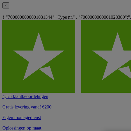
×
{ "7000000000001031344":"Type nr." , "7000000000001028380":"An
4,1/5 klantbeoordelingen
Gratis levering vanaf €200
Eigen montagedienst
Oplossingen op maat