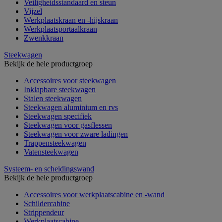
Veiligheidsstandaard en steun
Vijzel
Werkplaatskraan en -hijskraan
Werkplaatsportaalkraan
Zwenkkraan
Steekwagen
Bekijk de hele productgroep
Accessoires voor steekwagen
Inklapbare steekwagen
Stalen steekwagen
Steekwagen aluminium en rvs
Steekwagen specifiek
Steekwagen voor gasflessen
Steekwagen voor zware ladingen
Trappensteekwagen
Vatensteekwagen
Systeem- en scheidingswand
Bekijk de hele productgroep
Accessoires voor werkplaatscabine en -wand
Schildercabine
Strippendeur
Werkplaatscabine