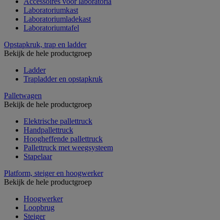
Accessoires voor laboratoria
Laboratoriumkast
Laboratoriumladekast
Laboratoriumtafel
Opstapkruk, trap en ladder
Bekijk de hele productgroep
Ladder
Trapladder en opstapkruk
Palletwagen
Bekijk de hele productgroep
Elektrische pallettruck
Handpallettruck
Hoogheffende pallettruck
Pallettruck met weegsysteem
Stapelaar
Platform, steiger en hoogwerker
Bekijk de hele productgroep
Hoogwerker
Loopbrug
Steiger