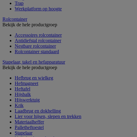
Trap
Werkplatform op hoogte
Rolcontainer
Bekijk de hele productgroep
Accessoires rolcontainer
Antidiefstal rolcontainer
Nestbare rolcontainer
Rolcontainer standaard
Stapelaar, takel en hefapparatuur
Bekijk de hele productgroep
Hefbrug en wielkeg
Hefmagneet
Heftafel
Hijsbalk
Hijswerktuig
Krik
Laadbrug en dokhelling
Lier voor hijsen, slepen en trekken
Materiaalheffer
Palletheftoestel
Stapelaar