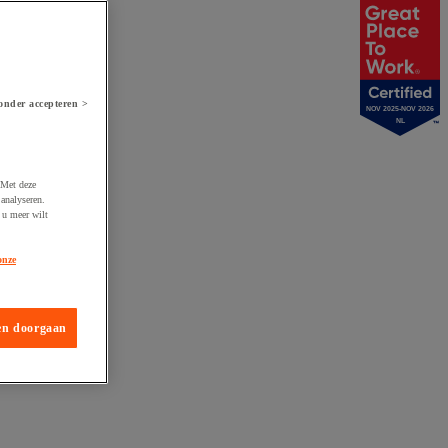
onder accepteren >
NOV 2025-NOV 2026
NL
 Met deze
analyseren.
 u meer wilt
onze
en doorgaan