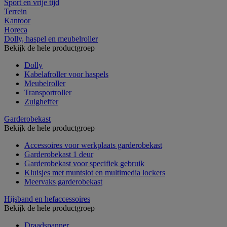
Sport en vrije tijd
Terrein
Kantoor
Horeca
Dolly, haspel en meubelroller
Bekijk de hele productgroep
Dolly
Kabelafroller voor haspels
Meubelroller
Transportroller
Zuigheffer
Garderobekast
Bekijk de hele productgroep
Accessoires voor werkplaats garderobekast
Garderobekast 1 deur
Garderobekast voor specifiek gebruik
Kluisjes met muntslot en multimedia lockers
Meervaks garderobekast
Hijsband en hefaccessoires
Bekijk de hele productgroep
Draadspanner