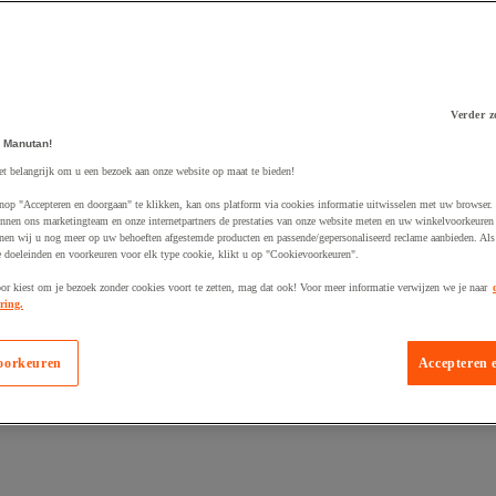
Verder z
 Manutan!
 winkelwagen
et belangrijk om u een bezoek aan onze website op maat te bieden!
nop "Accepteren en doorgaan" te klikken, kan ons platform via cookies informatie uitwisselen met uw browser.
nnen ons marketingteam en onze internetpartners de prestaties van onze website meten en uw winkelvoorkeuren 
nen wij u nog meer op uw behoeften afgestemde producten en passende/gepersonaliseerd reclame aanbieden. Als
 doeleinden en voorkeuren voor elk type cookie, klikt u op "Cookievoorkeuren".
oor kiest om je bezoek zonder cookies voort te zetten, mag dat ook! Voor meer informatie verwijzen we je naar
ring.
oorkeuren
Accepteren 