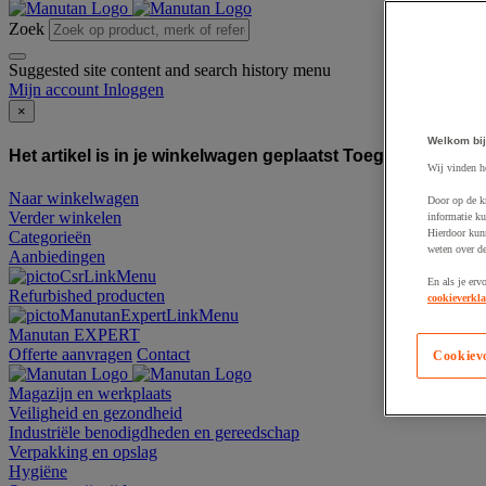
Zoek
Suggested site content and search history menu
Mijn account
Inloggen
×
Welkom bij
Het artikel is in je winkelwagen geplaatst
Toegevoegd aan
Wij vinden h
Naar winkelwagen
Door op de k
Verder winkelen
informatie ku
Hierdoor kun
Categorieën
weten over de
Aanbiedingen
En als je erv
Refurbished producten
cookieverkla
Manutan EXPERT
Offerte aanvragen
Contact
Cookiev
Magazijn en werkplaats
Veiligheid en gezondheid
Industriële benodigdheden en gereedschap
Verpakking en opslag
Hygiëne