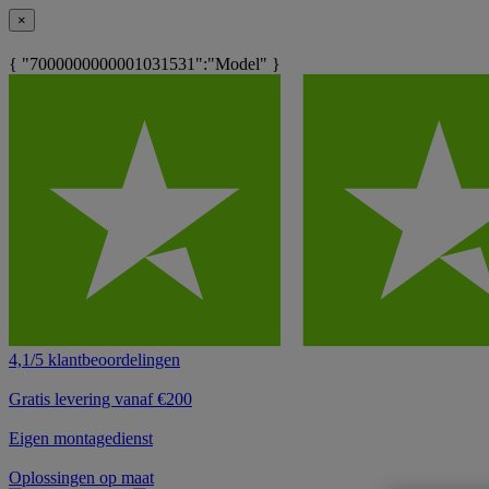
×
{ "7000000000001031531":"Model" }
4,1/5 klantbeoordelingen
Gratis levering vanaf €200
Eigen montagedienst
Oplossingen op maat