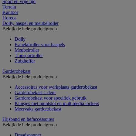
Sport en vrije tijd
Terrein
Kantoor
Horeca
Dolly, haspel en meubelroller
Bekijk de hele productgroep
Dolly
Kabelafroller voor haspels
Meubelroller
Transportroller
Zuigheffer
Garderobekast
Bekijk de hele productgroep
Accessoires voor werkplaats garderobekast
Garderobekast 1 deur
Garderobekast voor specifiek gebruik
Kluisjes met muntslot en multimedia lockers
Meervaks garderobekast
Hijsband en hefaccessoires
Bekijk de hele productgroep
Draadspanner