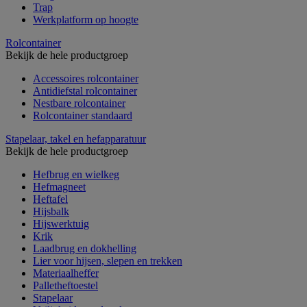
Trap
Werkplatform op hoogte
Rolcontainer
Bekijk de hele productgroep
Accessoires rolcontainer
Antidiefstal rolcontainer
Nestbare rolcontainer
Rolcontainer standaard
Stapelaar, takel en hefapparatuur
Bekijk de hele productgroep
Hefbrug en wielkeg
Hefmagneet
Heftafel
Hijsbalk
Hijswerktuig
Krik
Laadbrug en dokhelling
Lier voor hijsen, slepen en trekken
Materiaalheffer
Palletheftoestel
Stapelaar