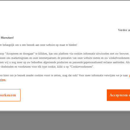
Verder z
 Manutan!
 winkelwagen
et belangrijk om u een bezoek aan onze website op maat te bieden!
nop "Accepteren en doorgaan" te klikken, kan ons platform via cookies informatie uitwisselen met uw browser.
nnen ons marketingteam en onze internetpartners de prestaties van onze website meten en uw winkelvoorkeuren 
nen wij u nog meer op uw behoeften afgestemde producten en passende/gepersonaliseerd reclame aanbieden. Als
 doeleinden en voorkeuren voor elk type cookie, klikt u op "Cookievoorkeuren".
oor kiest om je bezoek zonder cookies voort te zetten, mag dat ook! Voor meer informatie verwijzen we je naar
ring.
oorkeuren
Accepteren 