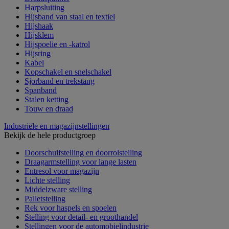
Harpsluiting
Hijsband van staal en textiel
Hijshaak
Hijsklem
Hijspoelie en -katrol
Hijsring
Kabel
Kopschakel en snelschakel
Sjorband en trekstang
Spanband
Stalen ketting
Touw en draad
Industriële en magazijnstellingen
Bekijk de hele productgroep
Doorschuifstelling en doorrolstelling
Draagarmstelling voor lange lasten
Entresol voor magazijn
Lichte stelling
Middelzware stelling
Palletstelling
Rek voor haspels en spoelen
Stelling voor detail- en groothandel
Stellingen voor de automobielindustrie