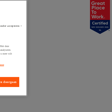
onder accepteren >
NOV 2025-NOV 2026
NL
 Met deze
analyseren.
 u meer wilt
onze
en doorgaan