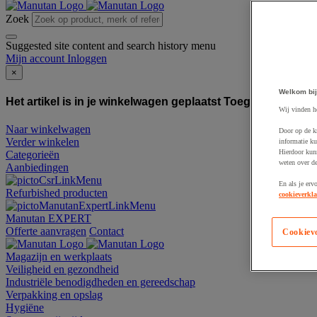
Zoek
Suggested site content and search history menu
Mijn account
Inloggen
×
Welkom bij
Het artikel is in je winkelwagen geplaatst
Toegevoegd aan
Wij vinden h
Naar winkelwagen
Door op de k
Verder winkelen
informatie ku
Hierdoor kun
Categorieën
weten over de
Aanbiedingen
En als je erv
Refurbished producten
cookieverkla
Manutan EXPERT
Offerte aanvragen
Contact
Cookiev
Magazijn en werkplaats
Veiligheid en gezondheid
Industriële benodigdheden en gereedschap
Verpakking en opslag
Hygiëne