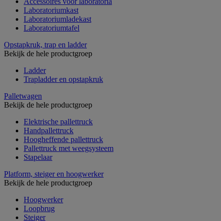
Accessoires voor laboratoria
Laboratoriumkast
Laboratoriumladekast
Laboratoriumtafel
Opstapkruk, trap en ladder
Bekijk de hele productgroep
Ladder
Trapladder en opstapkruk
Palletwagen
Bekijk de hele productgroep
Elektrische pallettruck
Handpallettruck
Hoogheffende pallettruck
Pallettruck met weegsysteem
Stapelaar
Platform, steiger en hoogwerker
Bekijk de hele productgroep
Hoogwerker
Loopbrug
Steiger