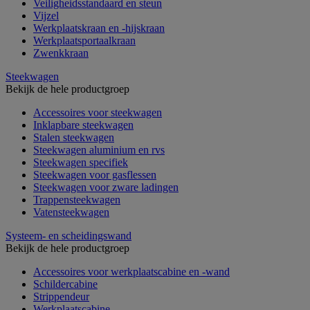
Veiligheidsstandaard en steun
Vijzel
Werkplaatskraan en -hijskraan
Werkplaatsportaalkraan
Zwenkkraan
Steekwagen
Bekijk de hele productgroep
Accessoires voor steekwagen
Inklapbare steekwagen
Stalen steekwagen
Steekwagen aluminium en rvs
Steekwagen specifiek
Steekwagen voor gasflessen
Steekwagen voor zware ladingen
Trappensteekwagen
Vatensteekwagen
Systeem- en scheidingswand
Bekijk de hele productgroep
Accessoires voor werkplaatscabine en -wand
Schildercabine
Strippendeur
Werkplaatscabine