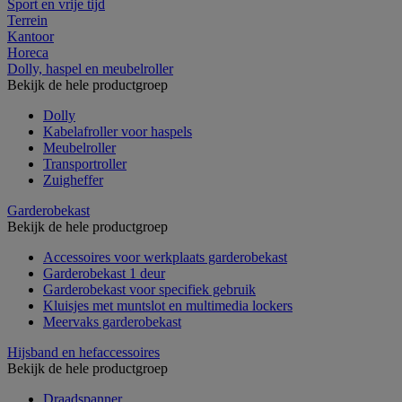
Sport en vrije tijd
Terrein
Kantoor
Horeca
Dolly, haspel en meubelroller
Bekijk de hele productgroep
Dolly
Kabelafroller voor haspels
Meubelroller
Transportroller
Zuigheffer
Garderobekast
Bekijk de hele productgroep
Accessoires voor werkplaats garderobekast
Garderobekast 1 deur
Garderobekast voor specifiek gebruik
Kluisjes met muntslot en multimedia lockers
Meervaks garderobekast
Hijsband en hefaccessoires
Bekijk de hele productgroep
Draadspanner