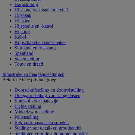
Harpsluiting
Hijsband van staal en textiel
Hijshaak
Hijsklem
Hijspoelie en -katrol
Hijsring
Kabel
Kopschakel en snelschakel
Sjorband en trekstang
Spanband
Stalen ketting
Touw en draad
Industriële en magazijnstellingen
Bekijk de hele productgroep
Doorschuifstelling en doorrolstelling
Draagarmstelling voor lange lasten
Entresol voor magazijn
Lichte stelling
Middelzware stelling
Palletstelling
Rek voor haspels en spoelen
Stelling voor detail- en groothandel
Stellingen voor de automobielindustrie