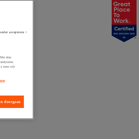
onder accepteren >
NOV 2025-NOV 2026
NL
 Met deze
analyseren.
 u meer wilt
onze
en doorgaan