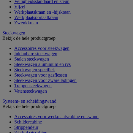
Veiligheidsstandaard en steun
Vijzel
Werkplaatskraan en -hijskraan
Werkplaatsportaalkraan
Zwenkkraan
Steekwagen
Bekijk de hele productgroep
Accessoires voor steekwagen
Inklapbare steekwagen
Stalen steekwagen
Steekwagen aluminium en rvs
Steekwagen specifiek
Steekwagen voor gasflessen
Steekwagen voor zware ladingen
Trappensteekwagen
Vatensteekwagen
Systeem- en scheidingswand
Bekijk de hele productgroep
Accessoires voor werkplaatscabine en -wand
Schildercabine
Strippendeur
Werkplaatscabine