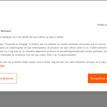
Verder z
 Manutan!
 winkelwagen
et belangrijk om u een bezoek aan onze website op maat te bieden!
nop "Accepteren en doorgaan" te klikken, kan ons platform via cookies informatie uitwisselen met uw browser.
nnen ons marketingteam en onze internetpartners de prestaties van onze website meten en uw winkelvoorkeuren 
nen wij u nog meer op uw behoeften afgestemde producten en passende/gepersonaliseerd reclame aanbieden. Als
 doeleinden en voorkeuren voor elk type cookie, klikt u op "Cookievoorkeuren".
oor kiest om je bezoek zonder cookies voort te zetten, mag dat ook! Voor meer informatie verwijzen we je naar
ring.
oorkeuren
Accepteren 