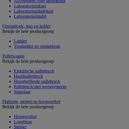
Accessoires voor laboratoria
Laboratoriumkast
Laboratoriumladekast
Laboratoriumtafel
Opstapkruk, trap en ladder
Bekijk de hele productgroep
Ladder
Trapladder en opstapkruk
Palletwagen
Bekijk de hele productgroep
Elektrische pallettruck
Handpallettruck
Hoogheffende pallettruck
Pallettruck met weegsysteem
Stapelaar
Platform, steiger en hoogwerker
Bekijk de hele productgroep
Hoogwerker
Loopbrug
Steiger