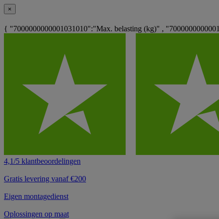
×
{ "7000000000001031010":"Max. belasting (kg)" , "7000000000001
4,1/5 klantbeoordelingen
Gratis levering vanaf €200
Eigen montagedienst
Oplossingen op maat