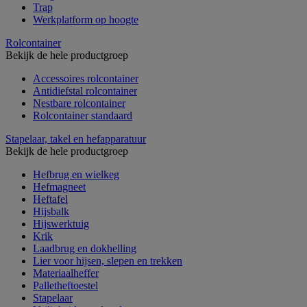
Trap
Werkplatform op hoogte
Rolcontainer
Bekijk de hele productgroep
Accessoires rolcontainer
Antidiefstal rolcontainer
Nestbare rolcontainer
Rolcontainer standaard
Stapelaar, takel en hefapparatuur
Bekijk de hele productgroep
Hefbrug en wielkeg
Hefmagneet
Heftafel
Hijsbalk
Hijswerktuig
Krik
Laadbrug en dokhelling
Lier voor hijsen, slepen en trekken
Materiaalheffer
Palletheftoestel
Stapelaar