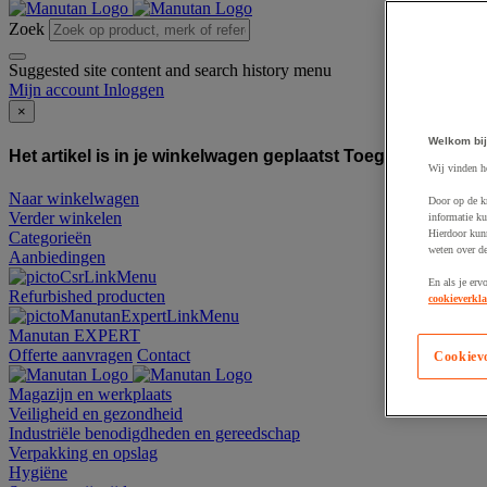
Zoek
Suggested site content and search history menu
Mijn account
Inloggen
×
Welkom bij
Het artikel is in je winkelwagen geplaatst
Toegevoegd aan
Wij vinden h
Naar winkelwagen
Door op de k
Verder winkelen
informatie ku
Hierdoor kun
Categorieën
weten over de
Aanbiedingen
En als je erv
Refurbished producten
cookieverkla
Manutan EXPERT
Offerte aanvragen
Contact
Cookiev
Magazijn en werkplaats
Veiligheid en gezondheid
Industriële benodigdheden en gereedschap
Verpakking en opslag
Hygiëne