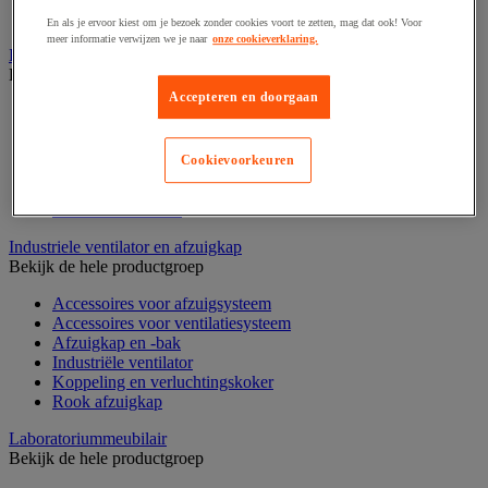
Zware stelling
En als je ervoor kiest om je bezoek zonder cookies voort te zetten, mag dat ook! Voor
meer informatie verwijzen we je naar
onze cookieverklaring.
Industriële mat, tegel en rooster
Bekijk de hele productgroep
Accepteren en doorgaan
Accessoires voor matten en roosters
ESD antistatische en isolerende matten
Hygiënische mat en mat voor de voedselverwerkende
Cookievoorkeuren
industrie
Industriële antivermoeidheidsmatten en -tegels
Industriële roosters
Industriele ventilator en afzuigkap
Bekijk de hele productgroep
Accessoires voor afzuigsysteem
Accessoires voor ventilatiesysteem
Afzuigkap en -bak
Industriële ventilator
Koppeling en verluchtingskoker
Rook afzuigkap
Laboratoriummeubilair
Bekijk de hele productgroep