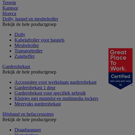
Terrein
Kantoor
Horeca
Dolly, haspel en meubelroller
Bekijk de hele productgroep
Dolly
Kabelafroller voor haspels
Meubelroller
Transportroller
Zuigheffer
Garderobekast
Bekijk de hele productgroep
Accessoires voor werkplaats garderobekast
NOV 2025-NOV 2026
NL
Garderobekast 1 deur
Garderobekast voor specifiek gebruik
Kluisjes met muntslot en multimedia lockers
Meervaks garderobekast
Hijsband en hefaccessoires
Bekijk de hele productgroep
Draadspanner