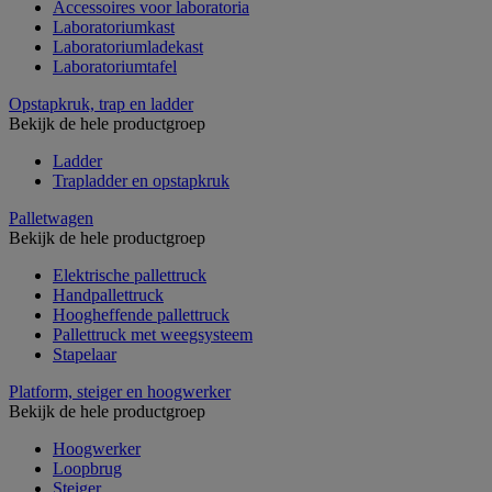
Accessoires voor laboratoria
Laboratoriumkast
Laboratoriumladekast
Laboratoriumtafel
Opstapkruk, trap en ladder
Bekijk de hele productgroep
Ladder
Trapladder en opstapkruk
Palletwagen
Bekijk de hele productgroep
Elektrische pallettruck
Handpallettruck
Hoogheffende pallettruck
Pallettruck met weegsysteem
Stapelaar
Platform, steiger en hoogwerker
Bekijk de hele productgroep
Hoogwerker
Loopbrug
Steiger