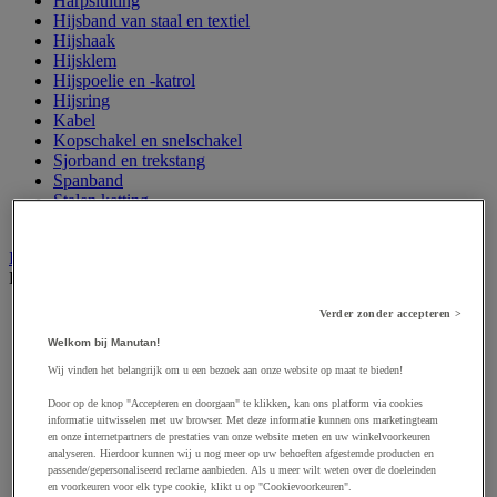
Harpsluiting
Hijsband van staal en textiel
Hijshaak
Hijsklem
Hijspoelie en -katrol
Hijsring
Kabel
Kopschakel en snelschakel
Sjorband en trekstang
Spanband
Stalen ketting
Touw en draad
Industriële en magazijnstellingen
Bekijk de hele productgroep
Doorschuifstelling en doorrolstelling
Verder zonder accepteren >
Draagarmstelling voor lange lasten
Welkom bij Manutan!
Entresol voor magazijn
Wij vinden het belangrijk om u een bezoek aan onze website op maat te bieden!
Lichte stelling
Middelzware stelling
Door op de knop "Accepteren en doorgaan" te klikken, kan ons platform via cookies
Palletstelling
informatie uitwisselen met uw browser. Met deze informatie kunnen ons marketingteam
Rek voor haspels en spoelen
en onze internetpartners de prestaties van onze website meten en uw winkelvoorkeuren
Stelling voor detail- en groothandel
analyseren. Hierdoor kunnen wij u nog meer op uw behoeften afgestemde producten en
passende/gepersonaliseerd reclame aanbieden. Als u meer wilt weten over de doeleinden
Stellingen voor de automobielindustrie
en voorkeuren voor elk type cookie, klikt u op "Cookievoorkeuren".
Voedingstelling