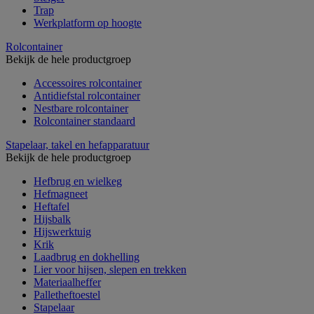
Trap
Werkplatform op hoogte
Rolcontainer
Bekijk de hele productgroep
Accessoires rolcontainer
Antidiefstal rolcontainer
Nestbare rolcontainer
Rolcontainer standaard
Stapelaar, takel en hefapparatuur
Bekijk de hele productgroep
Hefbrug en wielkeg
Hefmagneet
Heftafel
Hijsbalk
Hijswerktuig
Krik
Laadbrug en dokhelling
Lier voor hijsen, slepen en trekken
Materiaalheffer
Palletheftoestel
Stapelaar