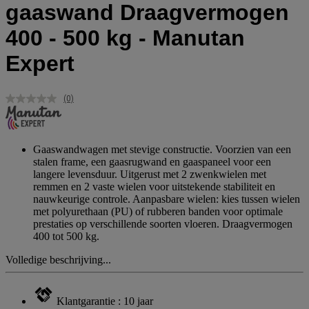
gaaswand Draagvermogen
400 - 500 kg - Manutan
Expert
(0)
Geen
scorewaarde.
Dezelfde
paginalink.
Gaaswandwagen met stevige constructie. Voorzien van een
stalen frame, een gaasrugwand en gaaspaneel voor een
langere levensduur. Uitgerust met 2 zwenkwielen met
remmen en 2 vaste wielen voor uitstekende stabiliteit en
nauwkeurige controle. Aanpasbare wielen: kies tussen wielen
met polyurethaan (PU) of rubberen banden voor optimale
prestaties op verschillende soorten vloeren. Draagvermogen
400 tot 500 kg.
Volledige beschrijving...
Klantgarantie : 10 jaar