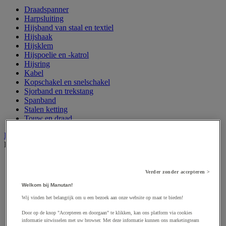
Draadspanner
Harpsluiting
Hijsband van staal en textiel
Hijshaak
Hijsklem
Hijspoelie en -katrol
Hijsring
Kabel
Kopschakel en snelschakel
Sjorband en trekstang
Spanband
Stalen ketting
Touw en draad
Industriële en magazijnstellingen
Bekijk de hele productgroep
Doorschuifstelling en doorrolstelling
Draagarmstelling voor lange lasten
Verder zonder accepteren >
Entresol voor magazijn
Welkom bij Manutan!
Lichte stelling
Middelzware stelling
Wij vinden het belangrijk om u een bezoek aan onze website op maat te bieden!
Palletstelling
Door op de knop "Accepteren en doorgaan" te klikken, kan ons platform via cookies
Rek voor haspels en spoelen
informatie uitwisselen met uw browser. Met deze informatie kunnen ons marketingteam
Stelling voor detail- en groothandel