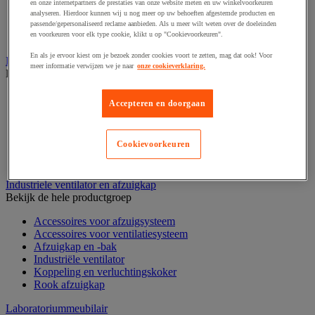
en onze internetpartners de prestaties van onze website meten en uw winkelvoorkeuren
Stellingen voor de automobielindustrie
analyseren. Hierdoor kunnen wij u nog meer op uw behoeften afgestemde producten en
Voedingstelling
passende/gepersonaliseerd reclame aanbieden. Als u meer wilt weten over de doeleinden
en voorkeuren voor elk type cookie, klikt u op "Cookievoorkeuren".
Zware stelling
En als je ervoor kiest om je bezoek zonder cookies voort te zetten, mag dat ook! Voor
Industriële mat, tegel en rooster
meer informatie verwijzen we je naar
onze cookieverklaring.
Bekijk de hele productgroep
Accessoires voor matten en roosters
Accepteren en doorgaan
ESD antistatische en isolerende matten
Hygiënische mat en mat voor de voedselverwerkende
industrie
Cookievoorkeuren
Industriële antivermoeidheidsmatten en -tegels
Industriële roosters
Industriele ventilator en afzuigkap
Bekijk de hele productgroep
Accessoires voor afzuigsysteem
Accessoires voor ventilatiesysteem
Afzuigkap en -bak
Industriële ventilator
Koppeling en verluchtingskoker
Rook afzuigkap
Laboratoriummeubilair