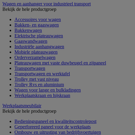
Wagen en aanhanger voor industrieel transport
Bekijk de hele productgroep
Accessoires voor wagen
Bakken- en gaaswagen
Bakkenwagen
Elektrische plateauwagen
Gaaswandwagen
Industriële aanhangwagen
Mobiele plateauwagen
Orderverzamelwagen
Plateauwagen met vaste duwbeugel en zijpaneel
Transportwagen
Transportwagen en werktafel
Trolley met vast niveau
Trolley Rvs en aluminium
Wagen voor lange en bulkladingen
Werkplaatskraan en hijskraan
Werkplaatsmeubilair
Bekijk de hele productgroep
Bedieningspaneel en kwaliteitscontrolepost
Geperforeerd paneel voor de werkplaats
Ombouw en uitrusting van bedrijfsvoertuigen