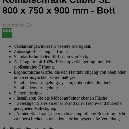
800 x 750 x 900 mm - Bott
(0)
Geen
scorewaarde.
Dezelfde
paginalink.
Verstärkungswinkel für bessere Steifigkeit,
Zulässige Belastung: 1 Tonne
Standardschubladen für Lasten von 75 kg.
Auf Lagern mit 100% Teleskopverlängerung montiert
(vollständige Öffnung).
Ergonomische Griffe, die den Handdurchgang von oben oder
unten ermöglichen, serienmäßiges
Schubladenverriegelungssystem, optionale individuelle
Schubladenverriegelung.
Sicherheitstipps:
- Installieren Sie die Möbel auf einer ebenen Fläche
- Befestigen Sie es an einer Wand oder Trennwand mit einer
geeigneten Befestigung
- Achten Sie darauf, die maximal empfohlene Belastung nicht
zu überschreiten, sowie deren ordnungsgemäße Verteilung
Bekijk volledige beschrijving