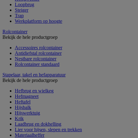
Loopbrug
Steiger
Trap
Werkplatform op hoogte
Rolcontainer
Bekijk de hele productgroep
Accessoires rolcontainer
Antidiefstal rolcontainer
Nestbare rolcontainer
Rolcontainer standaard
Stapelaar, takel en hefapparatuur
Bekijk de hele productgroep
Hefbrug en wielkeg
Hefmagneet
Heftafel
Hijsbalk
Hijswerktuig
Krik
Laadbrug en dokhelling
Lier voor hijsen, slepen en trekken
Materiaalheffer