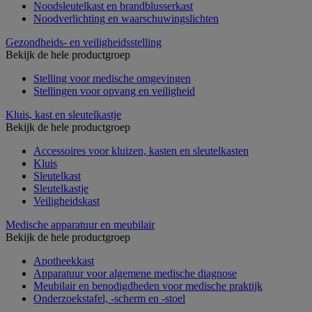
Noodsleutelkast en brandblusserkast
Noodverlichting en waarschuwingslichten
Gezondheids- en veiligheidsstelling
Bekijk de hele productgroep
Stelling voor medische omgevingen
Stellingen voor opvang en veiligheid
Kluis, kast en sleutelkastje
Bekijk de hele productgroep
Accessoires voor kluizen, kasten en sleutelkasten
Kluis
Sleutelkast
Sleutelkastje
Veiligheidskast
Medische apparatuur en meubilair
Bekijk de hele productgroep
Apotheekkast
Apparatuur voor algemene medische diagnose
Meubilair en benodigdheden voor medische praktijk
Onderzoekstafel, -scherm en -stoel