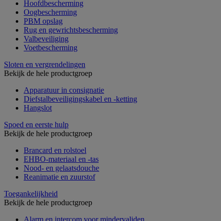
Hoofdbescherming
Oogbescherming
PBM opslag
Rug en gewrichtsbescherming
Valbeveiliging
Voetbescherming
Sloten en vergrendelingen
Bekijk de hele productgroep
Apparatuur in consignatie
Diefstalbeveiligingskabel en -ketting
Hangslot
Spoed en eerste hulp
Bekijk de hele productgroep
Brancard en rolstoel
EHBO-materiaal en -tas
Nood- en gelaatsdouche
Reanimatie en zuurstof
Toegankelijkheid
Bekijk de hele productgroep
Alarm en intercom voor mindervaliden