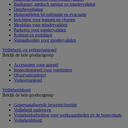
Badkamer, medisch sanitair en mindervaliden
Deurbeveiliging
Hulpmiddelen bij oriëntatie en evacuatie
Inrichting voor trappen en vloeren
Meubilair voor mindervaliden
Parkeren voor mindervaliden
Rolstoel en mobiliteit
Signaalborden voor mindervaliden
Veiligheid- en verkeersspiegel
Bekijk de hele productgroep
Accessoires voor spiegel
Inspectiespiegel voor voertuigen
Observatiespiegel
Verkeersspiegel
Veiligheidsbord
Bekijk de hele productgroep
Gepersonaliseerde bewegwijzering
Veiligheid onderweg
Veiligheidsafzetting voor werkzaamheden en de bouwplaats
Veiligheidsbord