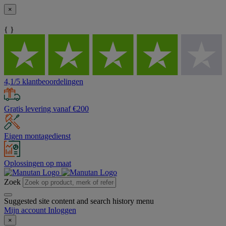
×
{ }
4,1/5 klantbeoordelingen
Gratis levering vanaf €200
Eigen montagedienst
Oplossingen op maat
Zoek
Suggested site content and search history menu
Mijn account
Inloggen
×