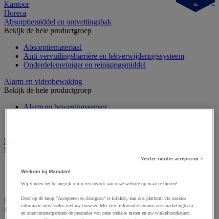
Kantoor
NL
Horeca
Absorptiemiddel en ontvettingsbak
Bekijk de hele productgroep
Absorptiemateriaal
Anti-vervuilingsbarrière en lekverwijderingssysteem
Onderdelenreiniger en reinigingsmiddel
Alarm en videobewaking
Bekijk de hele productgroep
Alarm en bewegingssensor
Camera bewaking
Intercom en videofoon
Badge en prikklok
Bekijk de hele productgroep
Verder zonder accepteren >
Badge en kaart
Welkom bij Manutan!
Draaihek en klapdeur
Prikklok en rondecontrole
Wij vinden het belangrijk om u een bezoek aan onze website op maat te bieden!
Door op de knop "Accepteren en doorgaan" te klikken, kan ons platform via cookies
Barrière- en beschermingspaal
informatie uitwisselen met uw browser. Met deze informatie kunnen ons marketingteam
Bekijk de hele productgroep
en onze internetpartners de prestaties van onze website meten en uw winkelvoorkeuren