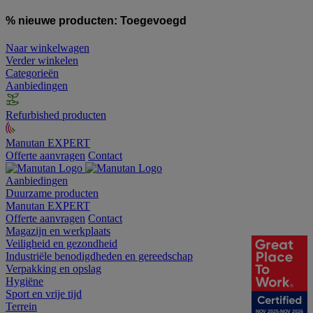
% nieuwe producten:
Toegevoegd
Naar winkelwagen
Verder winkelen
Categorieën
Aanbiedingen
Refurbished producten
Manutan EXPERT
Offerte aanvragen
Contact
Aanbiedingen
Duurzame producten
Manutan EXPERT
Offerte aanvragen
Contact
Magazijn en werkplaats
Veiligheid en gezondheid
Industriële benodigdheden en gereedschap
Verpakking en opslag
Hygiëne
Sport en vrije tijd
Terrein
NOV 2025-NOV 2026