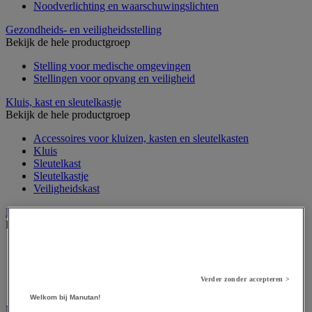
Noodverlichting en waarschuwingslichten
Gezondheids- en veiligheidsstelling
Bekijk de hele productgroep
Stelling voor medische omgevingen
Stellingen voor opvang en veiligheid
Kluis, kast en sleutelkastje
Bekijk de hele productgroep
Accessoires voor kluizen, kasten en sleutelkasten
Kluis
Sleutelkast
Sleutelkastje
Veiligheidskast
Medische apparatuur en meubilair
Bekijk de hele productgroep
Apotheekkast
Apparatuur voor algemene medische diagnose
Meubilair en benodigdheden voor medische praktijk
Verder zonder accepteren >
Onderzoekstafel, -scherm en -stoel
Welkom bij Manutan!
Medische hulpmiddelen en oefentherapie