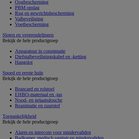
Oogbescherming
PBM opslag
Rug en gewrichtsbescherming
Valbeveiliging
Voetbescherming
Sloten en vergrendelingen
Bekijk de hele productgroep
Apparatuur in consignatie
Diefstalbeveiligingskabel en -ketting
Hangslot
Spoed en eerste hulp
Bekijk de hele productgroep
Brancard en rolstoel
EHBO-materiaal en -tas
Nood- en gelaatsdouche
Reanimatie en zuurstof
Toegankelijkheid
Bekijk de hele productgroep
Alarm en intercom voor mindervaliden
Badkamer, medisch sanitair en mindervaliden