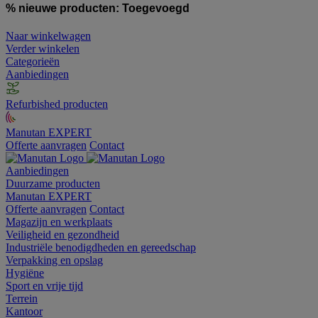
% nieuwe producten:
Toegevoegd
Naar winkelwagen
Verder winkelen
Categorieën
Aanbiedingen
Refurbished producten
Manutan EXPERT
Offerte aanvragen
Contact
Aanbiedingen
Duurzame producten
Manutan EXPERT
Offerte aanvragen
Contact
Magazijn en werkplaats
Veiligheid en gezondheid
Industriële benodigdheden en gereedschap
Verpakking en opslag
Hygiëne
Sport en vrije tijd
Terrein
Kantoor