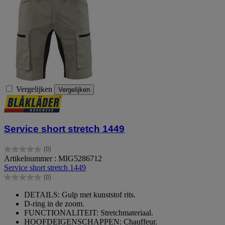
Vergelijken
Vergelijken
Service short stretch 1449
(0)
0.0
Artikelnummer : MIG5286712
van
Service short stretch 1449
de
(0)
5
0.0
sterren.
van
DETAILS: Gulp met kunststof rits.
de
D-ring in de zoom.
5
FUNCTIONALITEIT: Stretchmateriaal.
sterren.
HOOFDEIGENSCHAPPEN: Chauffeur.