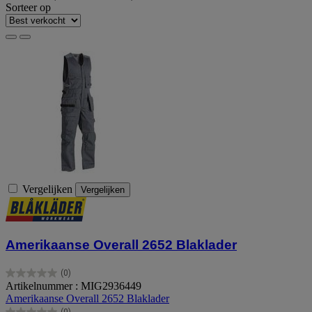
Sorteer op
Vergelijken
Vergelijken
Amerikaanse Overall 2652 Blaklader
(0)
0.0
Artikelnummer : MIG2936449
van
Amerikaanse Overall 2652 Blaklader
de
(0)