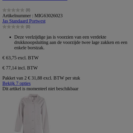
(0)
0.0
Artikelnummer : MIG63026023
van
Jas Standaard Portwest
de
(0)
5
0.0
sterren.
van
Deze veelzijdige jas is voorzien van een verdekte
de
drukknoopsluiting aan de voorzijde twee lage zakken en een
5
enkele borstzak.
sterren.
€ 63,75
excl. BTW
€ 77,14 incl. BTW
Pakket van 2
€ 31,88 excl. BTW per stuk
Bekijk 7 opties
Dit artikel is momenteel niet beschikbaar