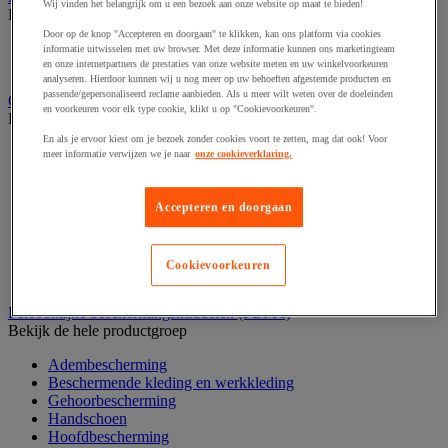
Wij vinden het belangrijk om u een bezoek aan onze website op maat te bieden!
Bekijk de hele productgroep
Door op de knop "Accepteren en doorgaan" te klikken, kan ons platform via cookies
Elektrostimulatie en echografie
informatie uitwisselen met uw browser. Met deze informatie kunnen ons marketingteam
Revalidatie
en onze internetpartners de prestaties van onze website meten en uw winkelvoorkeuren
analyseren. Hierdoor kunnen wij u nog meer op uw behoeften afgestemde producten en
passende/gepersonaliseerd reclame aanbieden. Als u meer wilt weten over de doeleinden
Opvangbak en opvangmaterieel
en voorkeuren voor elk type cookie, klikt u op "Cookievoorkeuren".
Bekijk de hele productgroep
En als je ervoor kiest om je bezoek zonder cookies voort te zetten, mag dat ook! Voor
Aftapsteun voor vaten
meer informatie verwijzen we je naar
onze cookieverklaring.
Containers voor buitenopslag
Gasflessenopslag
Laboratoriumlade
Accepteren en doorgaan
Mobiele opvangbak
Opslagbox
Opvangbak
Cookievoorkeuren
Werkplatform
Persoonlijke beschermingsmiddelen (PBM's)
Bekijk de hele productgroep
Adembescherming
Beschermende kleding en werkkleding
Gehoorbescherming
Handschoen
Hoofdbescherming