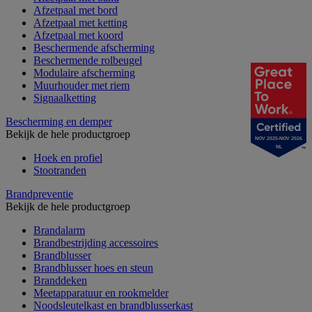
Afzetpaal met bord
Afzetpaal met ketting
Afzetpaal met koord
Beschermende afscherming
Beschermende rolbeugel
Modulaire afscherming
Muurhouder met riem
Signaalketting
Bescherming en demper
Bekijk de hele productgroep
NOV 2025-NOV 2026
NL
Hoek en profiel
Stootranden
Brandpreventie
Bekijk de hele productgroep
Brandalarm
Brandbestrijding accessoires
Brandblusser
Brandblusser hoes en steun
Branddeken
Meetapparatuur en rookmelder
Noodsleutelkast en brandblusserkast