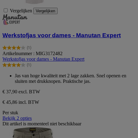
Vergelijken
Vergelijken
Werkstofjas voor dames - Manutan Expert
(1)
4.0
Artikelnummer : MIG3172482
van
Werkstofjas voor dames - Manutan Expert
de
(1)
5
4.0
sterren.
van
Jas van hoge kwaliteit met 2 lage zakken. Snel openen en
1
de
sluiten met drukknopen. Praktische jas.
beoordeling
5
sterren.
€ 37,90
excl. BTW
1
beoordeling
€ 45,86 incl. BTW
Per stuk
Bekijk 2 opties
Dit artikel is momenteel niet beschikbaar