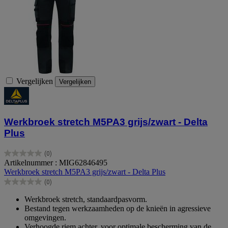
Vergelijken
Vergelijken
Werkbroek stretch M5PA3 grijs/zwart - Delta
Plus
(0)
0.0
Artikelnummer : MIG62846495
van
Werkbroek stretch M5PA3 grijs/zwart - Delta Plus
de
(0)
5
0.0
sterren.
van
Werkbroek stretch, standaardpasvorm.
de
Bestand tegen werkzaamheden op de knieën in agressieve
5
omgevingen.
sterren.
Verhoogde riem achter, voor optimale bescherming van de