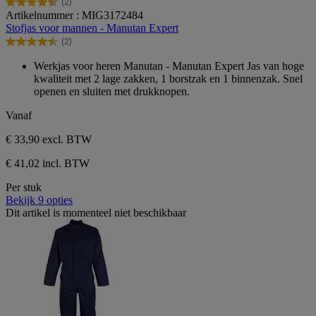
(2)
4.5
Artikelnummer : MIG3172484
van
Stofjas voor mannen - Manutan Expert
de
(2)
5
4.5
sterren.
van
Werkjas voor heren Manutan - Manutan Expert Jas van hoge
2
de
kwaliteit met 2 lage zakken, 1 borstzak en 1 binnenzak. Snel
beoordelingen
5
openen en sluiten met drukknopen.
sterren.
2
Vanaf
beoordelingen
€ 33,90
excl. BTW
€ 41,02 incl. BTW
Per stuk
Bekijk 9 opties
Dit artikel is momenteel niet beschikbaar