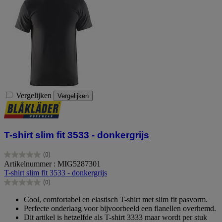
Vergelijken
Vergelijken
T-shirt slim fit 3533 - donkergrijs
(0)
0.0
Artikelnummer : MIG5287301
van
T-shirt slim fit 3533 - donkergrijs
de
(0)
5
0.0
sterren.
van
Cool, comfortabel en elastisch T-shirt met slim fit pasvorm.
de
Perfecte onderlaag voor bijvoorbeeld een flanellen overhemd.
5
Dit artikel is hetzelfde als T-shirt 3333 maar wordt per stuk