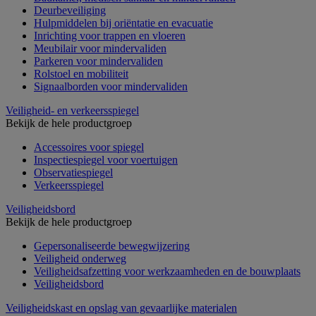
Deurbeveiliging
Hulpmiddelen bij oriëntatie en evacuatie
Inrichting voor trappen en vloeren
Meubilair voor mindervaliden
Parkeren voor mindervaliden
Rolstoel en mobiliteit
Signaalborden voor mindervaliden
Veiligheid- en verkeersspiegel
Bekijk de hele productgroep
Accessoires voor spiegel
Inspectiespiegel voor voertuigen
Observatiespiegel
Verkeersspiegel
Veiligheidsbord
Bekijk de hele productgroep
Gepersonaliseerde bewegwijzering
Veiligheid onderweg
Veiligheidsafzetting voor werkzaamheden en de bouwplaats
Veiligheidsbord
Veiligheidskast en opslag van gevaarlijke materialen