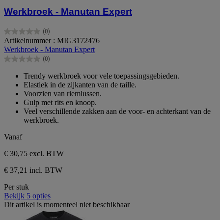
Werkbroek - Manutan Expert
(0)
0.0
Artikelnummer : MIG3172476
van
Werkbroek - Manutan Expert
de
(0)
5
0.0
sterren.
van
Trendy werkbroek voor vele toepassingsgebieden.
de
Elastiek in de zijkanten van de taille.
5
Voorzien van riemlussen.
sterren.
Gulp met rits en knoop.
Veel verschillende zakken aan de voor- en achterkant van de
werkbroek.
Vanaf
€ 30,75
excl. BTW
€ 37,21 incl. BTW
Per stuk
Bekijk 5 opties
Dit artikel is momenteel niet beschikbaar