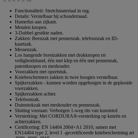
5
0.0
sterren.
van
Functionaliteit: Stretchmateriaal in rug.
de
Details: Verstelbaar bij schoudernaad.
5
Hamerlus aan zijkant.
sterren.
Metalen knopen.
3-Dubbel gestikte naden.
Zakken: Beenzak met pennenzak, telefoonzak en ID-
kaartzak.
Messenzak.
Los hangende borstzakken met drukknopen en
veiligheidsband, één met klep en één met pennenzak,
patentknopen en meshouder.
Voorzakken met opzetstuk.
Kniebeschermers zakken in twee hoogtes verstelbaar.
Spijkerzakken - kunnen worden opgeborgen in de geplooide
voorzakken.
Spijkerzakken achter.
Telefoonzak.
Duimstokzak met meshouder en pennenzak.
Sluiting vooraan: Verborgen 1-weg rits van kunststof.
Versterking: Met CORDURA®-versterking op knieën en
achterzakken.
Certificering: EN 14404 2004+A1 2010, samen met
EN14404 type 2, level 1 -gecertificeerde kniebescherming art