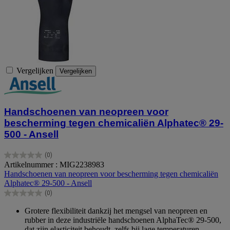
Vergelijken
Vergelijken
Handschoenen van neopreen voor
bescherming tegen chemicaliën Alphatec® 29-
500 - Ansell
(0)
0.0
Artikelnummer : MIG2238983
van
Handschoenen van neopreen voor bescherming tegen chemicaliën
de
Alphatec® 29-500 - Ansell
5
(0)
sterren.
0.0
van
Grotere flexibiliteit dankzij het mengsel van neopreen en
de
rubber in deze industriële handschoenen AlphaTec® 29-500,
5
dat zijn elasticiteit behoudt, zelfs bij lage temperaturen.