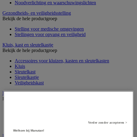
Noodverlichting en waarschuwingslichten
Gezondheids- en veiligheidsstelling
Bekijk de hele productgroep
Stelling voor medische omgevingen
Stellingen voor opvang en veiligheid
Kluis, kast en sleutelkastje
Bekijk de hele productgroep
Accessoires voor kluizen, kasten en sleutelkasten
Kluis
Sleutelkast
Sleutelkastje
Veiligheidskast
Medische apparatuur en meubilair
Bekijk de hele productgroep
Apotheekkast
Apparatuur voor algemene medische diagnose
Meubilair en benodigdheden voor medische praktijk
Verder zonder accepteren >
Onderzoekstafel, -scherm en -stoel
Welkom bij Manutan!
Medische hulpmiddelen en oefentherapie