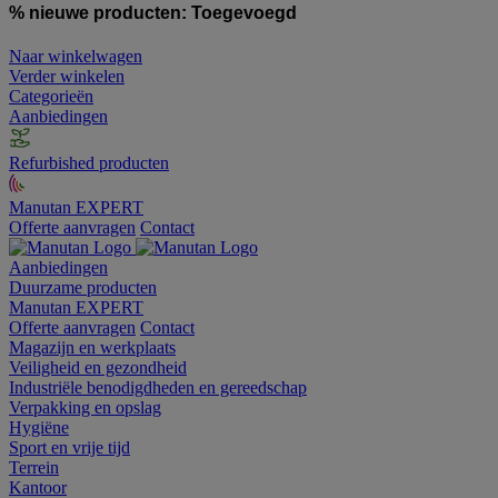
% nieuwe producten:
Toegevoegd
Naar winkelwagen
Verder winkelen
Categorieën
Aanbiedingen
Refurbished producten
Manutan EXPERT
Offerte aanvragen
Contact
Aanbiedingen
Duurzame producten
Manutan EXPERT
Offerte aanvragen
Contact
Magazijn en werkplaats
Veiligheid en gezondheid
Industriële benodigdheden en gereedschap
Verpakking en opslag
Hygiëne
Sport en vrije tijd
Terrein
Kantoor