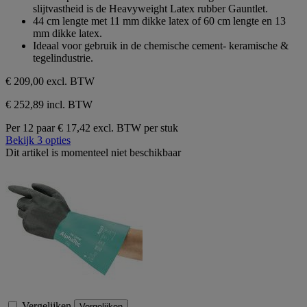
de
slijtvastheid is de Heavyweight Latex rubber Gauntlet.
5
44 cm lengte met 11 mm dikke latex of 60 cm lengte en 13
sterren.
mm dikke latex.
Ideaal voor gebruik in de chemische cement- keramische &
tegelindustrie.
€ 209,00
excl. BTW
€ 252,89 incl. BTW
Per 12 paar
€ 17,42 excl. BTW per stuk
Bekijk 3 opties
Dit artikel is momenteel niet beschikbaar
Vergelijken
Vergelijken