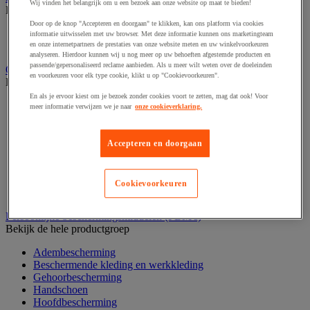
Wij vinden het belangrijk om u een bezoek aan onze website op maat te bieden!
Bekijk de hele productgroep
Door op de knop "Accepteren en doorgaan" te klikken, kan ons platform via cookies
Elektrostimulatie en echografie
informatie uitwisselen met uw browser. Met deze informatie kunnen ons marketingteam
Revalidatie
en onze internetpartners de prestaties van onze website meten en uw winkelvoorkeuren
analyseren. Hierdoor kunnen wij u nog meer op uw behoeften afgestemde producten en
passende/gepersonaliseerd reclame aanbieden. Als u meer wilt weten over de doeleinden
Opvangbak en opvangmaterieel
en voorkeuren voor elk type cookie, klikt u op "Cookievoorkeuren".
Bekijk de hele productgroep
En als je ervoor kiest om je bezoek zonder cookies voort te zetten, mag dat ook! Voor
Aftapsteun voor vaten
meer informatie verwijzen we je naar
onze cookieverklaring.
Containers voor buitenopslag
Gasflessenopslag
Laboratoriumlade
Accepteren en doorgaan
Mobiele opvangbak
Opslagbox
Opvangbak
Cookievoorkeuren
Werkplatform
Persoonlijke beschermingsmiddelen (PBM's)
Bekijk de hele productgroep
Adembescherming
Beschermende kleding en werkkleding
Gehoorbescherming
Handschoen
Hoofdbescherming