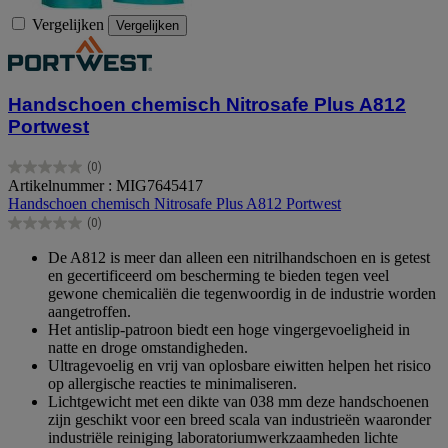
Vergelijken
Vergelijken
Handschoen chemisch Nitrosafe Plus A812
Portwest
(0)
0.0
Artikelnummer : MIG7645417
van
Handschoen chemisch Nitrosafe Plus A812 Portwest
de
(0)
5
0.0
sterren.
van
De A812 is meer dan alleen een nitrilhandschoen en is getest
de
en gecertificeerd om bescherming te bieden tegen veel
5
gewone chemicaliën die tegenwoordig in de industrie worden
sterren.
aangetroffen.
Het antislip-patroon biedt een hoge vingergevoeligheid in
natte en droge omstandigheden.
Ultragevoelig en vrij van oplosbare eiwitten helpen het risico
op allergische reacties te minimaliseren.
Lichtgewicht met een dikte van 038 mm deze handschoenen
zijn geschikt voor een breed scala van industrieën waaronder
industriële reiniging laboratoriumwerkzaamheden lichte