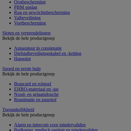
Oogbescherming
PBM opslag
Rug en gewrichtsbescherming
Valbeveiliging
Voetbescherming
Sloten en vergrendelingen
Bekijk de hele productgroep
Apparatuur in consignatie
Diefstalbeveiligingskabel en -ketting
Hangslot
Spoed en eerste hulp
Bekijk de hele productgroep
Brancard en rolstoel
EHBO-materiaal en -tas
Nood- en gelaatsdouche
Reanimatie en zuurstof
Toegankelijkheid
Bekijk de hele productgroep
Alarm en intercom voor mindervaliden
Badkamer, medisch sanitair en mindervaliden