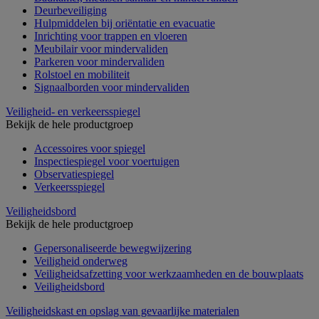
Deurbeveiliging
Hulpmiddelen bij oriëntatie en evacuatie
Inrichting voor trappen en vloeren
Meubilair voor mindervaliden
Parkeren voor mindervaliden
Rolstoel en mobiliteit
Signaalborden voor mindervaliden
Veiligheid- en verkeersspiegel
Bekijk de hele productgroep
Accessoires voor spiegel
Inspectiespiegel voor voertuigen
Observatiespiegel
Verkeersspiegel
Veiligheidsbord
Bekijk de hele productgroep
Gepersonaliseerde bewegwijzering
Veiligheid onderweg
Veiligheidsafzetting voor werkzaamheden en de bouwplaats
Veiligheidsbord
Veiligheidskast en opslag van gevaarlijke materialen