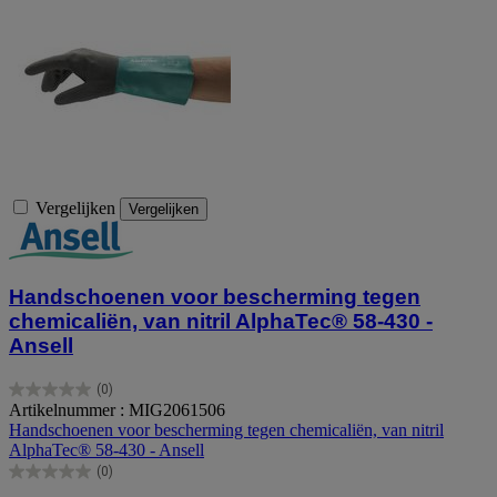
Vergelijken
Vergelijken
Handschoenen voor bescherming tegen
chemicaliën, van nitril AlphaTec® 58-430 -
Ansell
(0)
0.0
Artikelnummer : MIG2061506
van
Handschoenen voor bescherming tegen chemicaliën, van nitril
de
AlphaTec® 58-430 - Ansell
5
(0)
sterren.
0.0