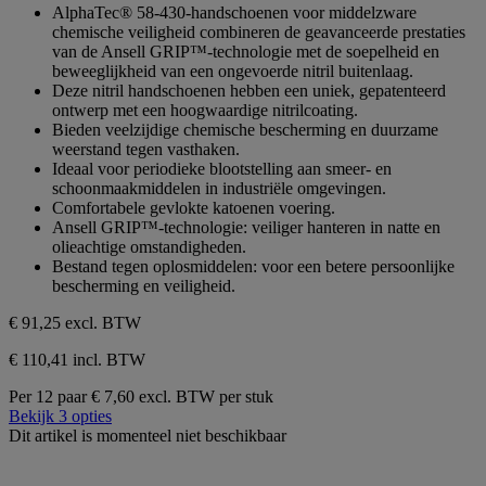
van
AlphaTec® 58-430-handschoenen voor middelzware
de
chemische veiligheid combineren de geavanceerde prestaties
5
van de Ansell GRIP™-technologie met de soepelheid en
sterren.
beweeglijkheid van een ongevoerde nitril buitenlaag.
Deze nitril handschoenen hebben een uniek, gepatenteerd
ontwerp met een hoogwaardige nitrilcoating.
Bieden veelzijdige chemische bescherming en duurzame
weerstand tegen vasthaken.
Ideaal voor periodieke blootstelling aan smeer- en
schoonmaakmiddelen in industriële omgevingen.
Comfortabele gevlokte katoenen voering.
Ansell GRIP™-technologie: veiliger hanteren in natte en
olieachtige omstandigheden.
Bestand tegen oplosmiddelen: voor een betere persoonlijke
bescherming en veiligheid.
€ 91,25
excl. BTW
€ 110,41 incl. BTW
Per 12 paar
€ 7,60 excl. BTW per stuk
Bekijk 3 opties
Dit artikel is momenteel niet beschikbaar