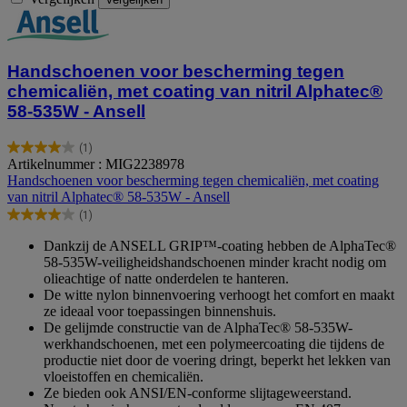
Handschoenen voor bescherming tegen
chemicaliën, met coating van nitril Alphatec®
58-535W - Ansell
(1)
4.0
Artikelnummer : MIG2238978
van
Handschoenen voor bescherming tegen chemicaliën, met coating
de
van nitril Alphatec® 58-535W - Ansell
5
(1)
sterren.
4.0
1
van
Dankzij de ANSELL GRIP™-coating hebben de AlphaTec®
beoordeling
de
58-535W-veiligheidshandschoenen minder kracht nodig om
5
olieachtige of natte onderdelen te hanteren.
sterren.
De witte nylon binnenvoering verhoogt het comfort en maakt
1
ze ideaal voor toepassingen binnenshuis.
beoordeling
De gelijmde constructie van de AlphaTec® 58-535W-
werkhandschoenen, met een polymeercoating die tijdens de
productie niet door de voering dringt, beperkt het lekken van
vloeistoffen en chemicaliën.
Ze bieden ook ANSI/EN-conforme slijtageweerstand.