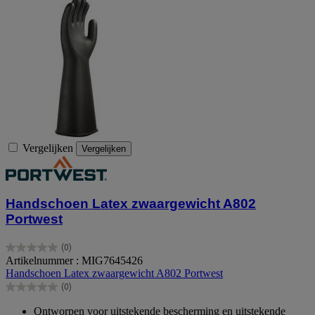
Vergelijken
Vergelijken
Handschoen Latex zwaargewicht A802
Portwest
(0)
0.0
Artikelnummer : MIG7645426
van
Handschoen Latex zwaargewicht A802 Portwest
de
(0)
5
0.0
sterren.
van
Ontworpen voor uitstekende bescherming en uitstekende