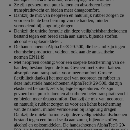
sterren.
Ze zijn gevoerd met puur katoen en absorberen beter
transpiratievocht en bieden meer draagcomfort.
Dankzij de mix van neopreen en natuurlijk rubber zorgen ze
voor een lichte bescherming van de handen, minder
vermoeiend bij langdurig dragen.
Dankzij de unieke formule zijn deze veiligheidshandschoenen
bestand tegen een breed scala aan zuren, bijtende stoffen,
alcohol en oplosmiddelen.
De handschoenen AlphaTec® 29-500, die bestand zijn tegen
chemische producten, voldoen ook aan de antistatische
normen EN1149.
Met neopreen coating: voor een soepele bescherming van de
handen, bestand tegen de kou. Gevoerd met zuiver katoen:
absorptie van transpiratie, voor meer comfort. Grotere
flexibiliteit dankzij het mengsel van neopreen en rubber in
deze industriële handschoenen AlphaTec® 29-500, dat zijn
elasticiteit behoudt, zelfs bij lage temperaturen. Ze zijn
gevoerd met puur katoen en absorberen beter transpiratievocht
en bieden meer draagcomfort. Dankzij de mix van neopreen
en natuurlijk rubber zorgen ze voor een lichte bescherming
van de handen, minder vermoeiend bij langdurig dragen.
Dankzij de unieke formule zijn deze veiligheidshandschoenen
bestand tegen een breed scala aan zuren, bijtende stoffen,
alcohol en oplosmiddelen. De handschoenen AlphaTec® 29-