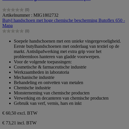
(0)
0.0
Artikelnummer : MIG1802732
van
Butyl handschoen met hoge chemische bescherming Butoflex 650 -
de
Mapa
5
(0)
sterren.
0.0
van
Soepele handschoenen met een unieke vingergevoeligheid.
de
Eerste butylhandschoenen met onderlaag van textiel op de
5
markt. Antislipafwerking met extra grip voor het
sterren.
probleemloos hanteren van gladde voorwerpen.
Voor de volgende toepassingen:
Cosmetische & farmaceutische industrie
Werkzaamheden in laboratoria
Mechanische industrie
Behandeling en ontvetten van metalen
Chemische industrie
Monsterneming van chemische producten
Verwerking en decanteren van chemische producten
Gebruik van verf, vernis, hars en inkt
€ 60,50
excl. BTW
€ 73,21 incl. BTW