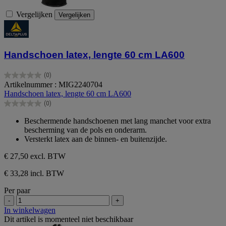
Vergelijken
Vergelijken
Handschoen latex, lengte 60 cm LA600
(0)
0.0
Artikelnummer : MIG2240704
van
Handschoen latex, lengte 60 cm LA600
de
(0)
5
0.0
sterren.
van
Beschermende handschoenen met lang manchet voor extra
de
bescherming van de pols en onderarm.
5
Versterkt latex aan de binnen- en buitenzijde.
sterren.
€ 27,50
excl. BTW
€ 33,28 incl. BTW
Per paar
-
+
In winkelwagen
Dit artikel is momenteel niet beschikbaar