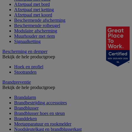
Afzetpaal met bord
Afzetpaal met ketting
Afzetpaal met koord
Beschermende afscherming
Beschermende rolbeugel
Modulaire afscherming
Muurhouder met riem
Signaalketting
Bescherming en demper
Bekijk de hele productgroep
NOV 2025-NOV 2026
NL
Hoek en profiel
Stootranden
Brandpreventie
Bekijk de hele productgroep
Brandalarm
Brandbestrijding accessoires
Brandblusser
Brandblusser hoes en steun
Branddeken
Meetapparatuur en rookmelder
Noodsleutelkast en brandblusserkast