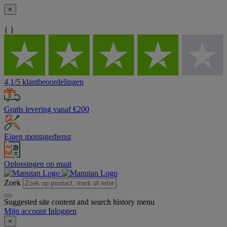
×
{ }
4,1/5 klantbeoordelingen
Gratis levering vanaf €200
Eigen montagedienst
Oplossingen op maat
Zoek
Suggested site content and search history menu
Mijn account
Inloggen
×