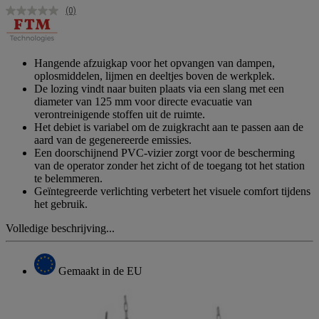
(0)
Geen
scorewaarde.
Dezelfde
paginalink.
Hangende afzuigkap voor het opvangen van dampen,
oplosmiddelen, lijmen en deeltjes boven de werkplek.
De lozing vindt naar buiten plaats via een slang met een
diameter van 125 mm voor directe evacuatie van
verontreinigende stoffen uit de ruimte.
Het debiet is variabel om de zuigkracht aan te passen aan de
aard van de gegenereerde emissies.
Een doorschijnend PVC-vizier zorgt voor de bescherming
van de operator zonder het zicht of de toegang tot het station
te belemmeren.
Geïntegreerde verlichting verbetert het visuele comfort tijdens
het gebruik.
Volledige beschrijving...
Gemaakt in de EU