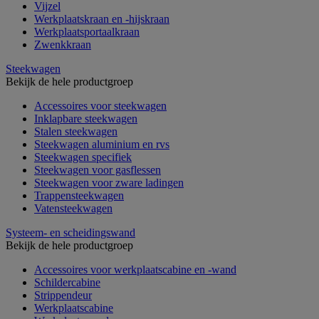
Vijzel
Werkplaatskraan en -hijskraan
Werkplaatsportaalkraan
Zwenkkraan
Steekwagen
Bekijk de hele productgroep
Accessoires voor steekwagen
Inklapbare steekwagen
Stalen steekwagen
Steekwagen aluminium en rvs
Steekwagen specifiek
Steekwagen voor gasflessen
Steekwagen voor zware ladingen
Trappensteekwagen
Vatensteekwagen
Systeem- en scheidingswand
Bekijk de hele productgroep
Accessoires voor werkplaatscabine en -wand
Schildercabine
Strippendeur
Werkplaatscabine