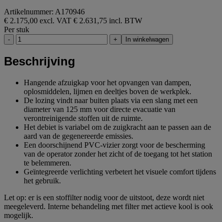
Artikelnummer: A170946
€ 2.175,00 excl. VAT
€ 2.631,75 incl. BTW
Per stuk
-
+
In winkelwagen
Beschrijving
Hangende afzuigkap voor het opvangen van dampen,
oplosmiddelen, lijmen en deeltjes boven de werkplek.
De lozing vindt naar buiten plaats via een slang met een
diameter van 125 mm voor directe evacuatie van
verontreinigende stoffen uit de ruimte.
Het debiet is variabel om de zuigkracht aan te passen aan de
aard van de gegenereerde emissies.
Een doorschijnend PVC-vizier zorgt voor de bescherming
van de operator zonder het zicht of de toegang tot het station
te belemmeren.
Geïntegreerde verlichting verbetert het visuele comfort tijdens
het gebruik.
Let op: er is een stoffilter nodig voor de uitstoot, deze wordt niet
meegeleverd. Interne behandeling met filter met actieve kool is ook
mogelijk.