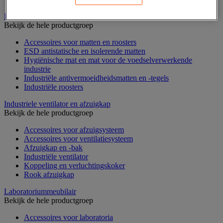
Industriële mat, tegel en rooster
Bekijk de hele productgroep
Accessoires voor matten en roosters
ESD antistatische en isolerende matten
Hygiënische mat en mat voor de voedselverwerkende
industrie
Industriële antivermoeidheidsmatten en -tegels
Industriële roosters
Industriele ventilator en afzuigkap
Bekijk de hele productgroep
Accessoires voor afzuigsysteem
Accessoires voor ventilatiesysteem
Afzuigkap en -bak
Industriële ventilator
Koppeling en verluchtingskoker
Rook afzuigkap
Laboratoriummeubilair
Bekijk de hele productgroep
Accessoires voor laboratoria