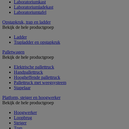
Laboratoriumkast
Laboratoriumladekast
Laboratoriumtafel
Opstapkruk, trap en ladder
Bekijk de hele productgroep
Ladder
Trapladder en opstapkruk
Palletwagen
Bekijk de hele productgroep
Elektrische pallettruck
Handpallettruck
Hoogheffende pallettruck
Pallettruck met weegsysteem
Stapelaar
Platform, steiger en hoogwerker
Bekijk de hele productgroep
Hoogwerker
Loopbrug
Steiger
Trap