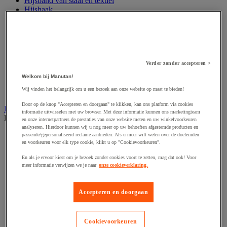
Hijsband van staal en textiel
Hijshaak
Hijsklem
Hijspoelie en -katrol
Hijsring
Kabel
Kopschakel en snelschakel
Sjorband en trekstang
Verder zonder accepteren >
Spanband
Welkom bij Manutan!
Stalen ketting
Wij vinden het belangrijk om u een bezoek aan onze website op maat te bieden!
Touw en draad
Door op de knop "Accepteren en doorgaan" te klikken, kan ons platform via cookies
Industriële en magazijnstellingen
informatie uitwisselen met uw browser. Met deze informatie kunnen ons marketingteam
Bekijk de hele productgroep
en onze internetpartners de prestaties van onze website meten en uw winkelvoorkeuren
analyseren. Hierdoor kunnen wij u nog meer op uw behoeften afgestemde producten en
Doorschuifstelling en doorrolstelling
passende/gepersonaliseerd reclame aanbieden. Als u meer wilt weten over de doeleinden
en voorkeuren voor elk type cookie, klikt u op "Cookievoorkeuren".
Draagarmstelling voor lange lasten
Entresol voor magazijn
En als je ervoor kiest om je bezoek zonder cookies voort te zetten, mag dat ook! Voor
Lichte stelling
meer informatie verwijzen we je naar
onze cookieverklaring.
Middelzware stelling
Palletstelling
Rek voor haspels en spoelen
Accepteren en doorgaan
Stelling voor detail- en groothandel
Stellingen voor de automobielindustrie
Voedingstelling
Cookievoorkeuren
Zware stelling