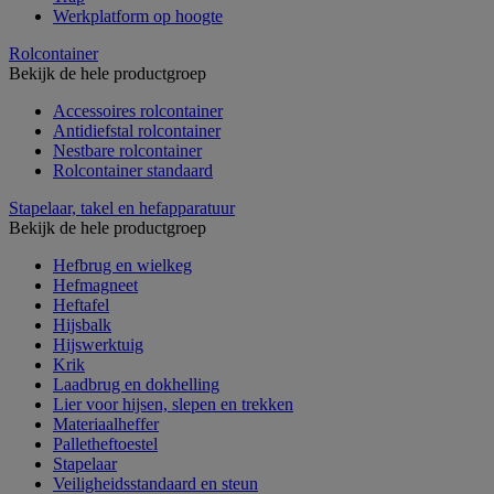
Werkplatform op hoogte
Rolcontainer
Bekijk de hele productgroep
Accessoires rolcontainer
Antidiefstal rolcontainer
Nestbare rolcontainer
Rolcontainer standaard
Stapelaar, takel en hefapparatuur
Bekijk de hele productgroep
Hefbrug en wielkeg
Hefmagneet
Heftafel
Hijsbalk
Hijswerktuig
Krik
Laadbrug en dokhelling
Lier voor hijsen, slepen en trekken
Materiaalheffer
Palletheftoestel
Stapelaar
Veiligheidsstandaard en steun