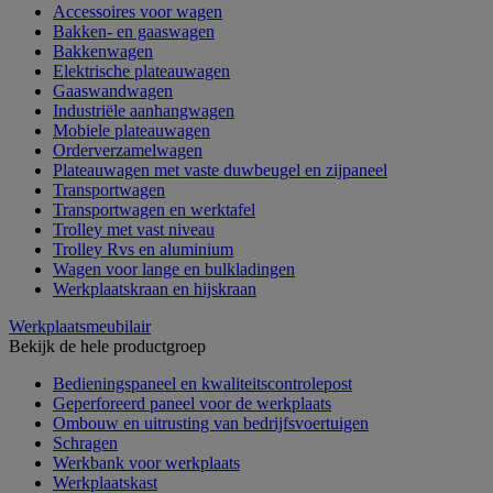
Accessoires voor wagen
Bakken- en gaaswagen
Bakkenwagen
Elektrische plateauwagen
Gaaswandwagen
Industriële aanhangwagen
Mobiele plateauwagen
Orderverzamelwagen
Plateauwagen met vaste duwbeugel en zijpaneel
Transportwagen
Transportwagen en werktafel
Trolley met vast niveau
Trolley Rvs en aluminium
Wagen voor lange en bulkladingen
Werkplaatskraan en hijskraan
Werkplaatsmeubilair
Bekijk de hele productgroep
Bedieningspaneel en kwaliteitscontrolepost
Geperforeerd paneel voor de werkplaats
Ombouw en uitrusting van bedrijfsvoertuigen
Schragen
Werkbank voor werkplaats
Werkplaatskast