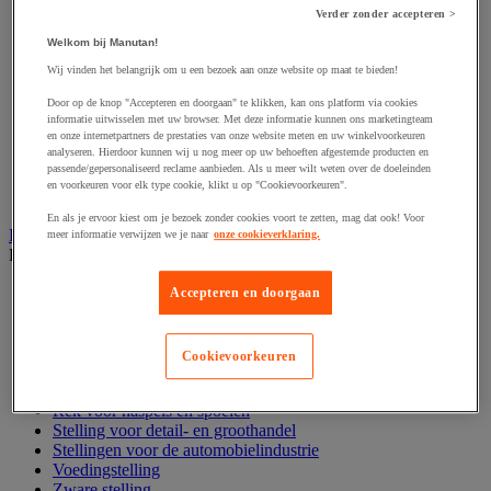
Hijsband van staal en textiel
Verder zonder accepteren >
Hijshaak
Hijsklem
Welkom bij Manutan!
Hijspoelie en -katrol
Wij vinden het belangrijk om u een bezoek aan onze website op maat te bieden!
Hijsring
Kabel
Door op de knop "Accepteren en doorgaan" te klikken, kan ons platform via cookies
Kopschakel en snelschakel
informatie uitwisselen met uw browser. Met deze informatie kunnen ons marketingteam
Sjorband en trekstang
en onze internetpartners de prestaties van onze website meten en uw winkelvoorkeuren
analyseren. Hierdoor kunnen wij u nog meer op uw behoeften afgestemde producten en
Spanband
passende/gepersonaliseerd reclame aanbieden. Als u meer wilt weten over de doeleinden
Stalen ketting
en voorkeuren voor elk type cookie, klikt u op "Cookievoorkeuren".
Touw en draad
En als je ervoor kiest om je bezoek zonder cookies voort te zetten, mag dat ook! Voor
Industriële en magazijnstellingen
meer informatie verwijzen we je naar
onze cookieverklaring.
Bekijk de hele productgroep
Doorschuifstelling en doorrolstelling
Accepteren en doorgaan
Draagarmstelling voor lange lasten
Entresol voor magazijn
Lichte stelling
Cookievoorkeuren
Middelzware stelling
Palletstelling
Rek voor haspels en spoelen
Stelling voor detail- en groothandel
Stellingen voor de automobielindustrie
Voedingstelling
Zware stelling