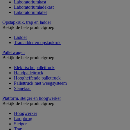
Laboratoriumkast
Laboratoriumladekast
Laboratoriumtafel
Opstapkruk, trap en ladder
Bekijk de hele productgroep
Ladder
Trapladder en opstapkruk
Palletwagen
Bekijk de hele productgroep
Elektrische pallettruck
Handpallettruck
Hoogheffende pallettruck
Pallettruck met weegsysteem
Stapelaar
Platform, steiger en hoogwerker
Bekijk de hele productgroep
Hoogwerker
Loopbrug
Steiger
Trap