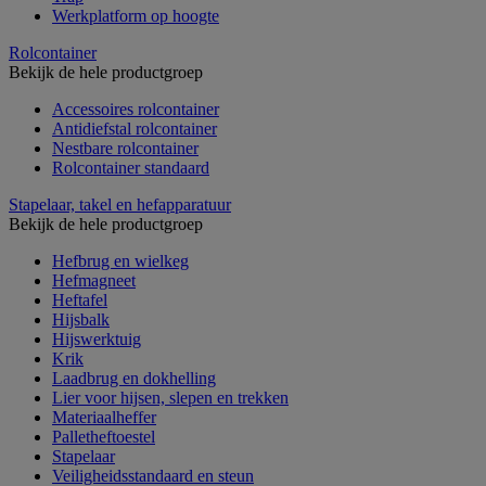
Werkplatform op hoogte
Rolcontainer
Bekijk de hele productgroep
Accessoires rolcontainer
Antidiefstal rolcontainer
Nestbare rolcontainer
Rolcontainer standaard
Stapelaar, takel en hefapparatuur
Bekijk de hele productgroep
Hefbrug en wielkeg
Hefmagneet
Heftafel
Hijsbalk
Hijswerktuig
Krik
Laadbrug en dokhelling
Lier voor hijsen, slepen en trekken
Materiaalheffer
Palletheftoestel
Stapelaar
Veiligheidsstandaard en steun