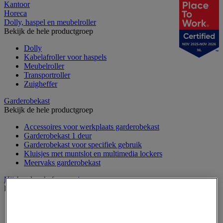
Kantoor
Horeca
Dolly, haspel en meubelroller
Bekijk de hele productgroep
NOV 2025-NOV 2026
Dolly
NL
Kabelafroller voor haspels
Meubelroller
Transportroller
Zuigheffer
Garderobekast
Bekijk de hele productgroep
Accessoires voor werkplaats garderobekast
Garderobekast 1 deur
Garderobekast voor specifiek gebruik
Kluisjes met muntslot en multimedia lockers
Meervaks garderobekast
Hijsband en hefaccessoires
Bekijk de hele productgroep
Draadspanner
Harpsluiting