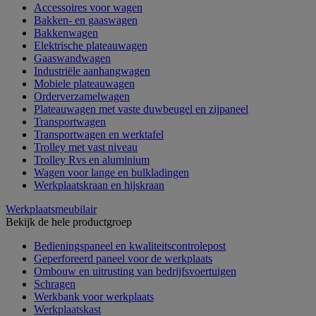
Accessoires voor wagen
Bakken- en gaaswagen
Bakkenwagen
Elektrische plateauwagen
Gaaswandwagen
Industriële aanhangwagen
Mobiele plateauwagen
Orderverzamelwagen
Plateauwagen met vaste duwbeugel en zijpaneel
Transportwagen
Transportwagen en werktafel
Trolley met vast niveau
Trolley Rvs en aluminium
Wagen voor lange en bulkladingen
Werkplaatskraan en hijskraan
Werkplaatsmeubilair
Bekijk de hele productgroep
Bedieningspaneel en kwaliteitscontrolepost
Geperforeerd paneel voor de werkplaats
Ombouw en uitrusting van bedrijfsvoertuigen
Schragen
Werkbank voor werkplaats
Werkplaatskast