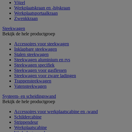
Vijzel
Werkplaatskraan en -hijskraan
Werkplaatsportaalkraan
Zwenkkraan
Steekwagen
Bekijk de hele productgroep
Accessoires voor steekwagen
Inklapbare steekwagen
Stalen steekwagen
Steekwagen aluminium en rvs
Steekwagen specifiek
Steekwagen voor gasflessen
Steekwagen voor zware ladingen
Trappensteekwagen
Vatensteekwagen
Systeem- en scheidingswand
Bekijk de hele productgroep
Accessoires voor werkplaatscabine en -wand
Schildercabine
Strippendeur
Werkplaatscabine