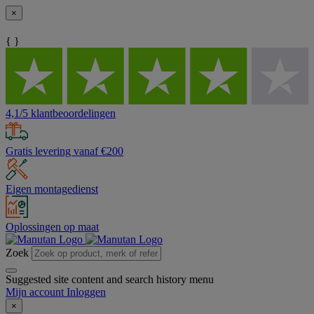
×
{ }
4,1/5 klantbeoordelingen
Gratis levering vanaf €200
Eigen montagedienst
Oplossingen op maat
Zoek
Suggested site content and search history menu
Mijn account
Inloggen
×