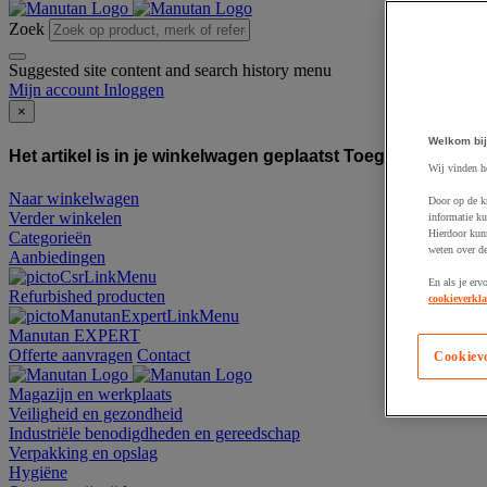
Zoek
Suggested site content and search history menu
Mijn account
Inloggen
×
Welkom bij
Het artikel is in je winkelwagen geplaatst
Toegevoegd aan
Wij vinden h
Naar winkelwagen
Door op de k
Verder winkelen
informatie ku
Hierdoor kun
Categorieën
weten over de
Aanbiedingen
En als je erv
Refurbished producten
cookieverkla
Manutan EXPERT
Offerte aanvragen
Contact
Cookiev
Magazijn en werkplaats
Veiligheid en gezondheid
Industriële benodigdheden en gereedschap
Verpakking en opslag
Hygiëne