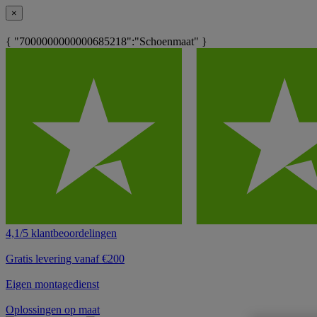
×
{ "7000000000000685218":"Schoenmaat" }
4,1/5 klantbeoordelingen
Gratis levering vanaf €200
Eigen montagedienst
Oplossingen op maat