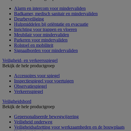
Alarm en intercom voor mindervaliden
Badkamer, medisch sanitair en mindervaliden
Deurbeveiliging
Hulpmiddelen bij oriëntatie en evacuatie
Inrichting voor trappen en vloeren
Meubilair voor mindervaliden
Parkeren voor mindervaliden
Rolstoel en mobiliteit
Signaalborden voor mindervaliden
Veiligheid- en verkeersspiegel
Bekijk de hele productgroep
Accessoires voor spiegel
Inspectiespiegel voor voertuigen
Observatiespiegel
Verkeersspiegel
Veiligheidsbord
Bekijk de hele productgroep
Gepersonaliseerde bewegwijzering
Veiligheid onderweg
Veiligheidsafzetting voor werkzaamheden en de bouwplaats