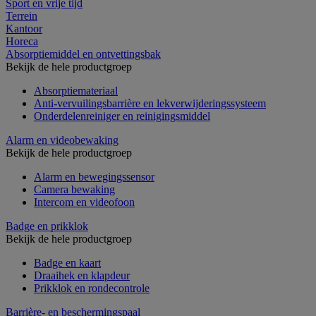
Sport en vrije tijd
Terrein
Kantoor
Horeca
Absorptiemiddel en ontvettingsbak
Bekijk de hele productgroep
Absorptiemateriaal
Anti-vervuilingsbarrière en lekverwijderingssysteem
Onderdelenreiniger en reinigingsmiddel
Alarm en videobewaking
Bekijk de hele productgroep
Alarm en bewegingssensor
Camera bewaking
Intercom en videofoon
Badge en prikklok
Bekijk de hele productgroep
Badge en kaart
Draaihek en klapdeur
Prikklok en rondecontrole
Barrière- en beschermingspaal