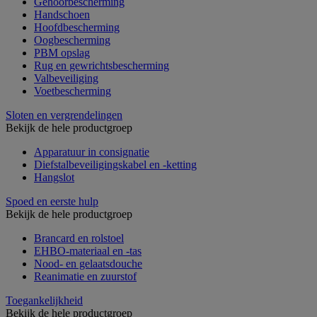
Gehoorbescherming
Handschoen
Hoofdbescherming
Oogbescherming
PBM opslag
Rug en gewrichtsbescherming
Valbeveiliging
Voetbescherming
Sloten en vergrendelingen
Bekijk de hele productgroep
Apparatuur in consignatie
Diefstalbeveiligingskabel en -ketting
Hangslot
Spoed en eerste hulp
Bekijk de hele productgroep
Brancard en rolstoel
EHBO-materiaal en -tas
Nood- en gelaatsdouche
Reanimatie en zuurstof
Toegankelijkheid
Bekijk de hele productgroep