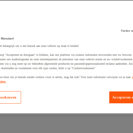
Verder z
 Manutan!
 winkelwagen
et belangrijk om u een bezoek aan onze website op maat te bieden!
nop "Accepteren en doorgaan" te klikken, kan ons platform via cookies informatie uitwisselen met uw browser.
nnen ons marketingteam en onze internetpartners de prestaties van onze website meten en uw winkelvoorkeuren 
nen wij u nog meer op uw behoeften afgestemde producten en passende/gepersonaliseerd reclame aanbieden. Als
 doeleinden en voorkeuren voor elk type cookie, klikt u op "Cookievoorkeuren".
oor kiest om je bezoek zonder cookies voort te zetten, mag dat ook! Voor meer informatie verwijzen we je naar
ring.
oorkeuren
Accepteren 