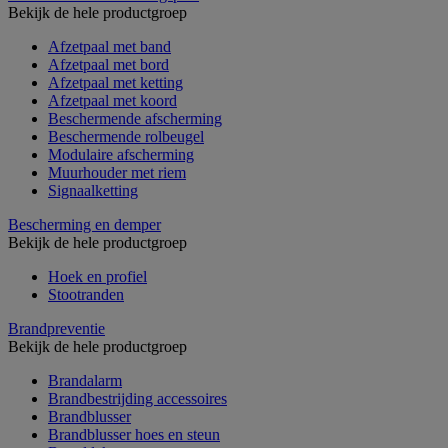
Bekijk de hele productgroep
Afzetpaal met band
Afzetpaal met bord
Afzetpaal met ketting
Afzetpaal met koord
Beschermende afscherming
Beschermende rolbeugel
Modulaire afscherming
Muurhouder met riem
Signaalketting
Bescherming en demper
Bekijk de hele productgroep
Hoek en profiel
Stootranden
Brandpreventie
Bekijk de hele productgroep
Brandalarm
Brandbestrijding accessoires
Brandblusser
Brandblusser hoes en steun