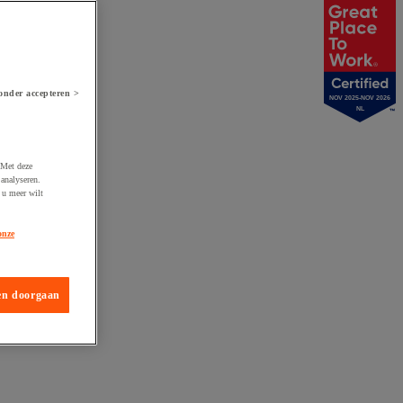
onder accepteren >
NOV 2025-NOV 2026
NL
 Met deze
analyseren.
 u meer wilt
onze
en doorgaan