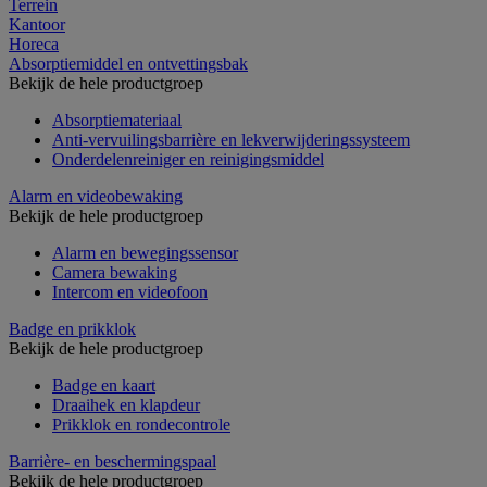
Terrein
Kantoor
Horeca
Absorptiemiddel en ontvettingsbak
Bekijk de hele productgroep
Absorptiemateriaal
Anti-vervuilingsbarrière en lekverwijderingssysteem
Onderdelenreiniger en reinigingsmiddel
Alarm en videobewaking
Bekijk de hele productgroep
Alarm en bewegingssensor
Camera bewaking
Intercom en videofoon
Badge en prikklok
Bekijk de hele productgroep
Badge en kaart
Draaihek en klapdeur
Prikklok en rondecontrole
Barrière- en beschermingspaal
Bekijk de hele productgroep