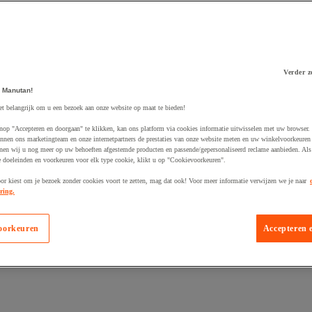
Verder z
 winkelwagen
 Manutan!
et belangrijk om u een bezoek aan onze website op maat te bieden!
nop "Accepteren en doorgaan" te klikken, kan ons platform via cookies informatie uitwisselen met uw browser.
nnen ons marketingteam en onze internetpartners de prestaties van onze website meten en uw winkelvoorkeuren 
nen wij u nog meer op uw behoeften afgestemde producten en passende/gepersonaliseerd reclame aanbieden. Als
 doeleinden en voorkeuren voor elk type cookie, klikt u op "Cookievoorkeuren".
oor kiest om je bezoek zonder cookies voort te zetten, mag dat ook! Voor meer informatie verwijzen we je naar
ring.
oorkeuren
Accepteren 