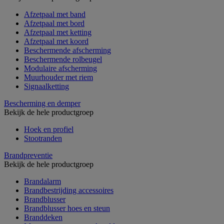
Afzetpaal met band
Afzetpaal met bord
Afzetpaal met ketting
Afzetpaal met koord
Beschermende afscherming
Beschermende rolbeugel
Modulaire afscherming
Muurhouder met riem
Signaalketting
Bescherming en demper
Bekijk de hele productgroep
Hoek en profiel
Stootranden
Brandpreventie
Bekijk de hele productgroep
Brandalarm
Brandbestrijding accessoires
Brandblusser
Brandblusser hoes en steun
Branddeken