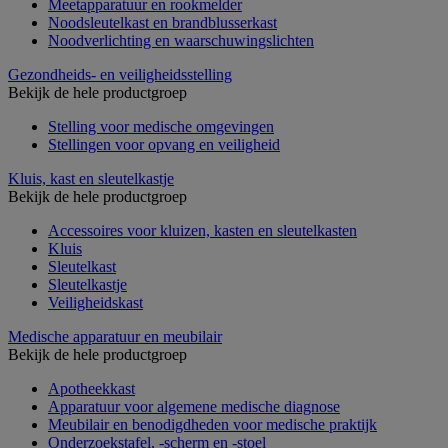
Meetapparatuur en rookmelder
Noodsleutelkast en brandblusserkast
Noodverlichting en waarschuwingslichten
Gezondheids- en veiligheidsstelling
Bekijk de hele productgroep
Stelling voor medische omgevingen
Stellingen voor opvang en veiligheid
Kluis, kast en sleutelkastje
Bekijk de hele productgroep
Accessoires voor kluizen, kasten en sleutelkasten
Kluis
Sleutelkast
Sleutelkastje
Veiligheidskast
Medische apparatuur en meubilair
Bekijk de hele productgroep
Apotheekkast
Apparatuur voor algemene medische diagnose
Meubilair en benodigdheden voor medische praktijk
Onderzoekstafel, -scherm en -stoel