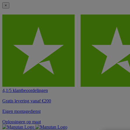
×
4,1/5 klantbeoordelingen
Gratis levering vanaf €200
Eigen montagedienst
Oplossingen op maat