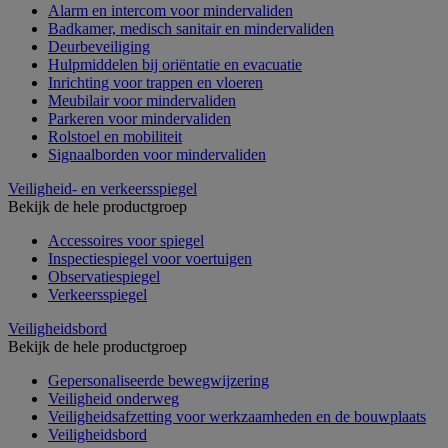
Alarm en intercom voor mindervaliden
Badkamer, medisch sanitair en mindervaliden
Deurbeveiliging
Hulpmiddelen bij oriëntatie en evacuatie
Inrichting voor trappen en vloeren
Meubilair voor mindervaliden
Parkeren voor mindervaliden
Rolstoel en mobiliteit
Signaalborden voor mindervaliden
Veiligheid- en verkeersspiegel
Bekijk de hele productgroep
Accessoires voor spiegel
Inspectiespiegel voor voertuigen
Observatiespiegel
Verkeersspiegel
Veiligheidsbord
Bekijk de hele productgroep
Gepersonaliseerde bewegwijzering
Veiligheid onderweg
Veiligheidsafzetting voor werkzaamheden en de bouwplaats
Veiligheidsbord