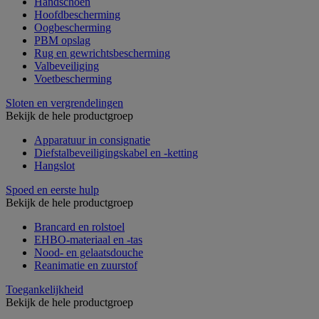
Handschoen
Hoofdbescherming
Oogbescherming
PBM opslag
Rug en gewrichtsbescherming
Valbeveiliging
Voetbescherming
Sloten en vergrendelingen
Bekijk de hele productgroep
Apparatuur in consignatie
Diefstalbeveiligingskabel en -ketting
Hangslot
Spoed en eerste hulp
Bekijk de hele productgroep
Brancard en rolstoel
EHBO-materiaal en -tas
Nood- en gelaatsdouche
Reanimatie en zuurstof
Toegankelijkheid
Bekijk de hele productgroep