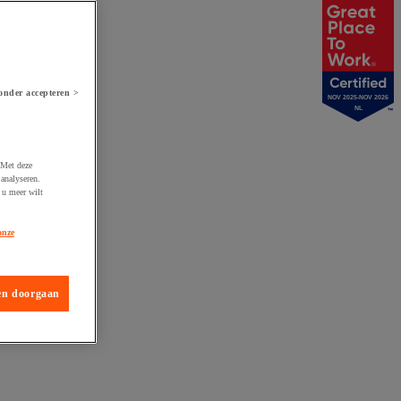
onder accepteren >
NOV 2025-NOV 2026
NL
 Met deze
analyseren.
 u meer wilt
onze
en doorgaan