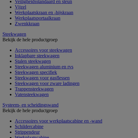
Veiligheidsstandaard en steun
Vijzel
Werkplaatskraan en -hijskraan
Werkplaatsportaalkraan
Zwenkkraan
Steekwagen
Bekijk de hele productgroep
Accessoires voor steekwagen
Inklapbare steekwagen
Stalen steekwagen
Steekwagen aluminium en rvs
Steekwagen specifiek
Steekwagen voor gasflessen
Steekwagen voor zware ladingen
Trappensteekwagen
Vatensteekwagen
Systeem- en scheidingswand
Bekijk de hele productgroep
Accessoires voor werkplaatscabine en -wand
Schildercabine
Strippendeur
Werkplaatscabine