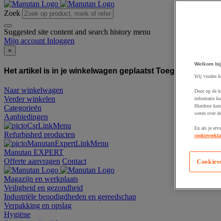
Zoek
Suggested site content and search history menu
Mijn account
Inloggen
×
Welkom bij
Het artikel is in je winkelwagen geplaatst
Toegevoegd aan
Wij vinden h
Naar winkelwagen
Door op de k
Verder winkelen
informatie ku
Hierdoor kun
Categorieën
weten over de
Aanbiedingen
En als je erv
Refurbished producten
cookieverkla
Manutan EXPERT
Offerte aanvragen
Contact
Cookiev
Magazijn en werkplaats
Veiligheid en gezondheid
Industriële benodigdheden en gereedschap
Verpakking en opslag
Hygiëne