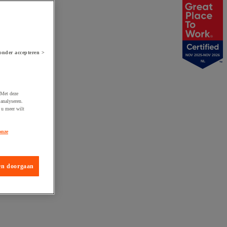
onder accepteren >
NOV 2025-NOV 2026
NL
 Met deze
analyseren.
 u meer wilt
onze
en doorgaan