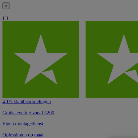
×
{ }
4,1/5 klantbeoordelingen
Gratis levering vanaf €200
Eigen montagedienst
Oplossingen op maat