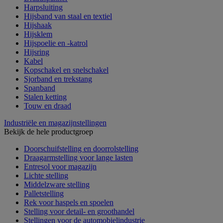
Harpsluiting
Hijsband van staal en textiel
Hijshaak
Hijsklem
Hijspoelie en -katrol
Hijsring
Kabel
Kopschakel en snelschakel
Sjorband en trekstang
Spanband
Stalen ketting
Touw en draad
Industriële en magazijnstellingen
Bekijk de hele productgroep
Doorschuifstelling en doorrolstelling
Draagarmstelling voor lange lasten
Entresol voor magazijn
Lichte stelling
Middelzware stelling
Palletstelling
Rek voor haspels en spoelen
Stelling voor detail- en groothandel
Stellingen voor de automobielindustrie