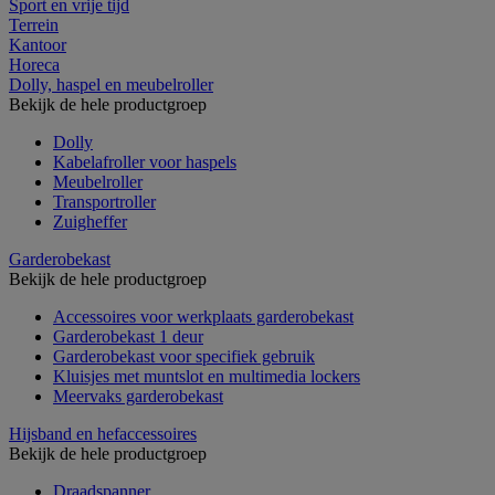
Sport en vrije tijd
Terrein
Kantoor
Horeca
Dolly, haspel en meubelroller
Bekijk de hele productgroep
Dolly
Kabelafroller voor haspels
Meubelroller
Transportroller
Zuigheffer
Garderobekast
Bekijk de hele productgroep
Accessoires voor werkplaats garderobekast
Garderobekast 1 deur
Garderobekast voor specifiek gebruik
Kluisjes met muntslot en multimedia lockers
Meervaks garderobekast
Hijsband en hefaccessoires
Bekijk de hele productgroep
Draadspanner