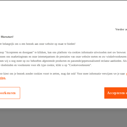
Verder z
 Manutan!
 winkelwagen
et belangrijk om u een bezoek aan onze website op maat te bieden!
nop "Accepteren en doorgaan" te klikken, kan ons platform via cookies informatie uitwisselen met uw browser.
nnen ons marketingteam en onze internetpartners de prestaties van onze website meten en uw winkelvoorkeuren 
nen wij u nog meer op uw behoeften afgestemde producten en passende/gepersonaliseerd reclame aanbieden. Als
 doeleinden en voorkeuren voor elk type cookie, klikt u op "Cookievoorkeuren".
oor kiest om je bezoek zonder cookies voort te zetten, mag dat ook! Voor meer informatie verwijzen we je naar
ring.
oorkeuren
Accepteren 