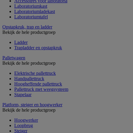
Accessoires voor laboratoria
Laboratoriumkast
Laboratoriumladekast
Laboratoriumtafel
Opstapkruk, trap en ladder
Bekijk de hele productgroep
Ladder
Trapladder en opstapkruk
Palletwagen
Bekijk de hele productgroep
Elektrische pallettruck
Handpallettruck
Hoogheffende pallettruck
Pallettruck met weegsysteem
Stapelaar
Platform, steiger en hoogwerker
Bekijk de hele productgroep
Hoogwerker
Loopbrug
Steiger