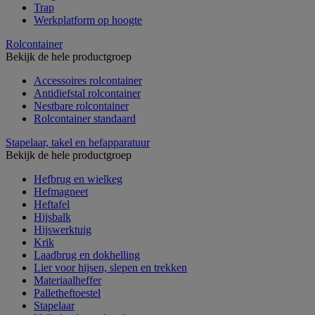
Trap
Werkplatform op hoogte
Rolcontainer
Bekijk de hele productgroep
Accessoires rolcontainer
Antidiefstal rolcontainer
Nestbare rolcontainer
Rolcontainer standaard
Stapelaar, takel en hefapparatuur
Bekijk de hele productgroep
Hefbrug en wielkeg
Hefmagneet
Heftafel
Hijsbalk
Hijswerktuig
Krik
Laadbrug en dokhelling
Lier voor hijsen, slepen en trekken
Materiaalheffer
Palletheftoestel
Stapelaar