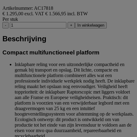
Artikelnummer: AC17818
€ 1.295,00 excl. VAT
€ 1.566,95 incl. BTW
Per stuk
-
+
In winkelwagen
Beschrijving
Compact multifunctioneel platform
Inklapbare reling voor een uitzonderlijke compactheid en
gemak bij transport en opslag. Dit lichte, compacte en
multifunctionele platform combineert alles wat een
professionele individuele werkplek nodig heeft. De inklapbare
reling maakt het opslaan nog eenvoudiger. Veiligheid heeft
topprioriteit: de inklapbare Raptorscopic met liggers voldoet
aan alle Franse en Europese veiligheidseisen. Praktisch: dit
platform is voorzien van een verwijderbaar legbord met een
draagvermogen van 25 kg en een intuïtief
hoogteverstellingssysteem voor afstemming op de werkplaats.
Ecologisch ontwerp: dit product is ontwikkeld om van
productie tot het einde van zijn levensduur te voldoen aan de
eisen voor mvo qua duurzaamheid, repareerbaarheid en
recyclebaarheid.