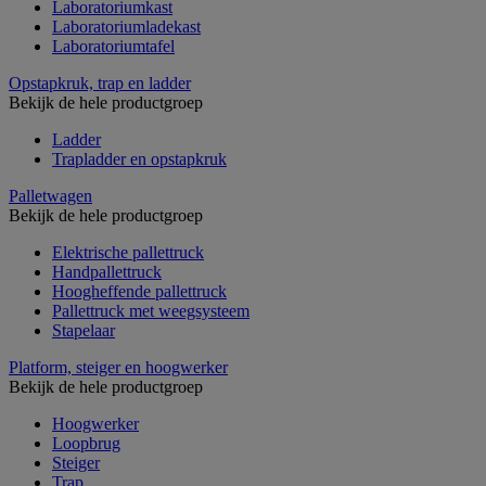
Laboratoriumkast
Laboratoriumladekast
Laboratoriumtafel
Opstapkruk, trap en ladder
Bekijk de hele productgroep
Ladder
Trapladder en opstapkruk
Palletwagen
Bekijk de hele productgroep
Elektrische pallettruck
Handpallettruck
Hoogheffende pallettruck
Pallettruck met weegsysteem
Stapelaar
Platform, steiger en hoogwerker
Bekijk de hele productgroep
Hoogwerker
Loopbrug
Steiger
Trap