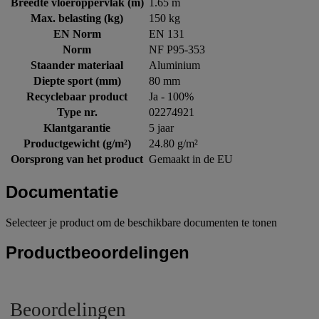
Breedte vloeroppervlak (m)
1.65 m
Max. belasting (kg)
150 kg
EN Norm
EN 131
Norm
NF P95-353
Staander materiaal
Aluminium
Diepte sport (mm)
80 mm
Recyclebaar product
Ja - 100%
Type nr.
02274921
Klantgarantie
5 jaar
Productgewicht (g/m²)
24.80 g/m²
Oorsprong van het product
Gemaakt in de EU
Documentatie
Selecteer je product om de beschikbare documenten te tonen
Productbeoordelingen