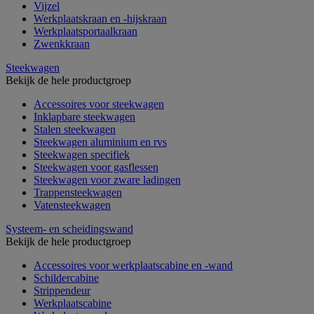
Vijzel
Werkplaatskraan en -hijskraan
Werkplaatsportaalkraan
Zwenkkraan
Steekwagen
Bekijk de hele productgroep
Accessoires voor steekwagen
Inklapbare steekwagen
Stalen steekwagen
Steekwagen aluminium en rvs
Steekwagen specifiek
Steekwagen voor gasflessen
Steekwagen voor zware ladingen
Trappensteekwagen
Vatensteekwagen
Systeem- en scheidingswand
Bekijk de hele productgroep
Accessoires voor werkplaatscabine en -wand
Schildercabine
Strippendeur
Werkplaatscabine