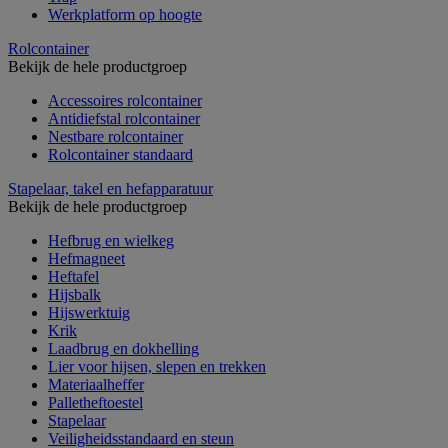
Werkplatform op hoogte
Rolcontainer
Bekijk de hele productgroep
Accessoires rolcontainer
Antidiefstal rolcontainer
Nestbare rolcontainer
Rolcontainer standaard
Stapelaar, takel en hefapparatuur
Bekijk de hele productgroep
Hefbrug en wielkeg
Hefmagneet
Heftafel
Hijsbalk
Hijswerktuig
Krik
Laadbrug en dokhelling
Lier voor hijsen, slepen en trekken
Materiaalheffer
Palletheftoestel
Stapelaar
Veiligheidsstandaard en steun