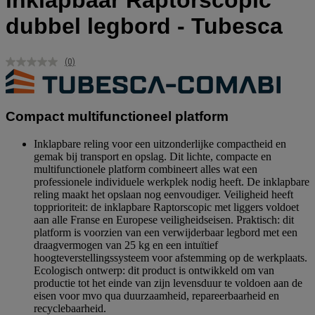
inklapbaar Raptorscopic
dubbel legbord - Tubesca
(0)
Geen
scorewaarde.
Dezelfde
paginalink.
Compact multifunctioneel platform
Inklapbare reling voor een uitzonderlijke compactheid en
gemak bij transport en opslag. Dit lichte, compacte en
multifunctionele platform combineert alles wat een
professionele individuele werkplek nodig heeft. De inklapbare
reling maakt het opslaan nog eenvoudiger. Veiligheid heeft
topprioriteit: de inklapbare Raptorscopic met liggers voldoet
aan alle Franse en Europese veiligheidseisen. Praktisch: dit
platform is voorzien van een verwijderbaar legbord met een
draagvermogen van 25 kg en een intuïtief
hoogteverstellingssysteem voor afstemming op de werkplaats.
Ecologisch ontwerp: dit product is ontwikkeld om van
productie tot het einde van zijn levensduur te voldoen aan de
eisen voor mvo qua duurzaamheid, repareerbaarheid en
recyclebaarheid.