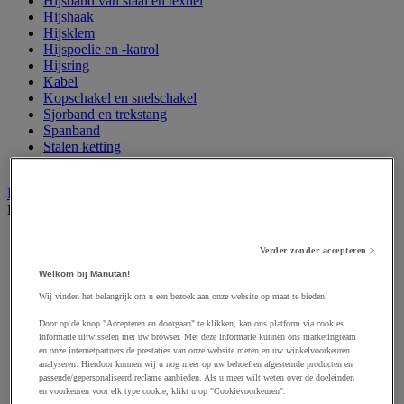
Hijsband van staal en textiel
Hijshaak
Hijsklem
Hijspoelie en -katrol
Hijsring
Kabel
Kopschakel en snelschakel
Sjorband en trekstang
Spanband
Stalen ketting
Touw en draad
Industriële en magazijnstellingen
Bekijk de hele productgroep
Doorschuifstelling en doorrolstelling
Verder zonder accepteren >
Draagarmstelling voor lange lasten
Entresol voor magazijn
Welkom bij Manutan!
Lichte stelling
Wij vinden het belangrijk om u een bezoek aan onze website op maat te bieden!
Middelzware stelling
Palletstelling
Door op de knop "Accepteren en doorgaan" te klikken, kan ons platform via cookies
Rek voor haspels en spoelen
informatie uitwisselen met uw browser. Met deze informatie kunnen ons marketingteam
en onze internetpartners de prestaties van onze website meten en uw winkelvoorkeuren
Stelling voor detail- en groothandel
analyseren. Hierdoor kunnen wij u nog meer op uw behoeften afgestemde producten en
Stellingen voor de automobielindustrie
passende/gepersonaliseerd reclame aanbieden. Als u meer wilt weten over de doeleinden
Voedingstelling
en voorkeuren voor elk type cookie, klikt u op "Cookievoorkeuren".
Zware stelling