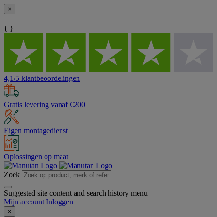
×
{ }
4,1/5 klantbeoordelingen
Gratis levering vanaf €200
Eigen montagedienst
Oplossingen op maat
Zoek
Suggested site content and search history menu
Mijn account
Inloggen
×