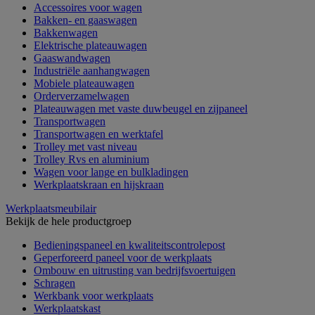
Accessoires voor wagen
Bakken- en gaaswagen
Bakkenwagen
Elektrische plateauwagen
Gaaswandwagen
Industriële aanhangwagen
Mobiele plateauwagen
Orderverzamelwagen
Plateauwagen met vaste duwbeugel en zijpaneel
Transportwagen
Transportwagen en werktafel
Trolley met vast niveau
Trolley Rvs en aluminium
Wagen voor lange en bulkladingen
Werkplaatskraan en hijskraan
Werkplaatsmeubilair
Bekijk de hele productgroep
Bedieningspaneel en kwaliteitscontrolepost
Geperforeerd paneel voor de werkplaats
Ombouw en uitrusting van bedrijfsvoertuigen
Schragen
Werkbank voor werkplaats
Werkplaatskast