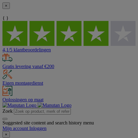
×
{ }
4,1/5 klantbeoordelingen
Gratis levering vanaf €200
Eigen montagedienst
Oplossingen op maat
Zoek
Suggested site content and search history menu
Mijn account
Inloggen
×