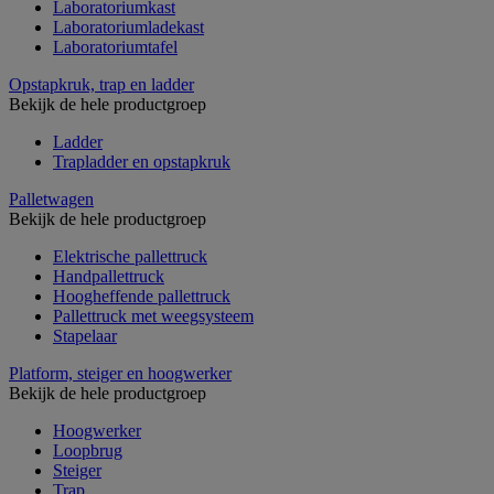
Laboratoriumkast
Laboratoriumladekast
Laboratoriumtafel
Opstapkruk, trap en ladder
Bekijk de hele productgroep
Ladder
Trapladder en opstapkruk
Palletwagen
Bekijk de hele productgroep
Elektrische pallettruck
Handpallettruck
Hoogheffende pallettruck
Pallettruck met weegsysteem
Stapelaar
Platform, steiger en hoogwerker
Bekijk de hele productgroep
Hoogwerker
Loopbrug
Steiger
Trap