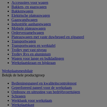
Accessoires voor wagen
Bakken- en gaaswagen
Bakkenwagen
Elektrische plateauwagen
Gaaswandwagen
Industriële aanhangwagen
Mobiele plateauwagen
Orderverzamelwagen
Plateauwagen met vaste duwbeugel en zijpaneel
Transportwagen
Transportwagen en werktafel
Trolley met vast niveau
Trolley Rvs en aluminium
Wagen voor lange en bulkladingen
Werkplaatskraan en hijskraan
Werkplaatsmeubilair
Bekijk de hele productgroep
Bedieningspaneel en kwaliteitscontrolepost
Geperforeerd paneel voor de werkplaats
Ombouw en uitrusting van bedrijfsvoertuigen
Schragen
Werkbank voor werkplaats
Werkplaatskast