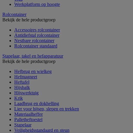
Werkplatform op hoogte
Rolcontainer
Bekijk de hele productgroep
Accessoires rolcontainer
Antidiefstal rolcontainer
Nestbare rolcontainer
Rolcontainer standaard
Stapelaar, takel en hefapparatuur
Bekijk de hele productgroep
Hefbrug en wielkeg
Hefmagneet
Heftafel
Hijsbalk
Hijswerktuig
Krik
Laadbrug en dokhelling
Lier voor hijsen, slepen en trekken
Materiaalheffer
Palletheftoestel
Stapelaar
Veiligheidsstandaard en steun