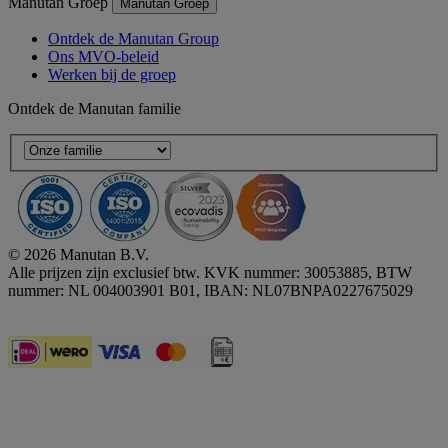
Manutan Groep
Manutan Groep
Ontdek de Manutan Group
Ons MVO-beleid
Werken bij de groep
Ontdek de Manutan familie
© 2026 Manutan B.V.
Alle prijzen zijn exclusief btw. KVK nummer: 30053885, BTW
nummer: NL 004003901 B01, IBAN: NL07BNPA0227675029
Accessibility - some points not compliant