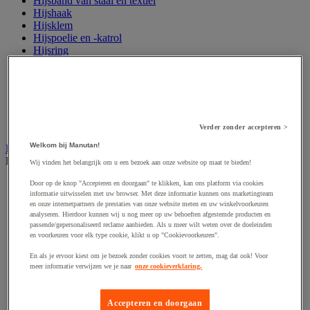
Hijsband van staal en textiel
Hijshaak
Hijsklem
Hijspoelie en -katrol
Hijsring
Kabel
Kopschakel en snelschakel
Sjorband en trekstang
Spanband
Stalen ketting
Touw en draad
Verder zonder accepteren >
Welkom bij Manutan!
Industriële en magazijnstellingen
Bekijk de hele productgroep
Wij vinden het belangrijk om u een bezoek aan onze website op maat te bieden!
Doorschuifstelling en doorrolstelling
Door op de knop "Accepteren en doorgaan" te klikken, kan ons platform via cookies
informatie uitwisselen met uw browser. Met deze informatie kunnen ons marketingteam
Draagarmstelling voor lange lasten
en onze internetpartners de prestaties van onze website meten en uw winkelvoorkeuren
Entresol voor magazijn
analyseren. Hierdoor kunnen wij u nog meer op uw behoeften afgestemde producten en
Lichte stelling
passende/gepersonaliseerd reclame aanbieden. Als u meer wilt weten over de doeleinden
Middelzware stelling
en voorkeuren voor elk type cookie, klikt u op "Cookievoorkeuren".
Palletstelling
En als je ervoor kiest om je bezoek zonder cookies voort te zetten, mag dat ook! Voor
Rek voor haspels en spoelen
meer informatie verwijzen we je naar
onze cookieverklaring.
Stelling voor detail- en groothandel
Stellingen voor de automobielindustrie
Voedingstelling
Accepteren en doorgaan
Zware stelling