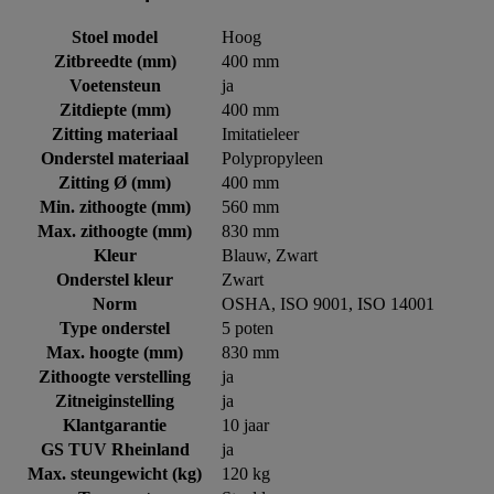
Stoel model
Hoog
Zitbreedte (mm)
400 mm
Voetensteun
ja
Zitdiepte (mm)
400 mm
Zitting materiaal
Imitatieleer
Onderstel materiaal
Polypropyleen
Zitting Ø (mm)
400 mm
Min. zithoogte (mm)
560 mm
Max. zithoogte (mm)
830 mm
Kleur
Blauw, Zwart
Onderstel kleur
Zwart
Norm
OSHA, ISO 9001, ISO 14001
Type onderstel
5 poten
Max. hoogte (mm)
830 mm
Zithoogte verstelling
ja
Zitneiginstelling
ja
Klantgarantie
10 jaar
GS TUV Rheinland
ja
Max. steungewicht (kg)
120 kg