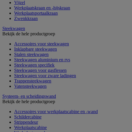
Vijzel
Werkplaatskraan en -hijskraan
Werkplaatsportaalkraan
Zwenkkraan
Steekwagen
Bekijk de hele productgroep
Accessoires voor steekwagen
Inklapbare steekwagen
Stalen steekwagen
Steekwagen aluminium en rvs
Steekwagen specifiek
Steekwagen voor gasflessen
Steekwagen voor zware ladingen
Trappensteekwagen
Vatensteekwagen
Systeem- en scheidingswand
Bekijk de hele productgroep
Accessoires voor werkplaatscabine en -wand
Schildercabine
Strippendeur
Werkplaatscabine