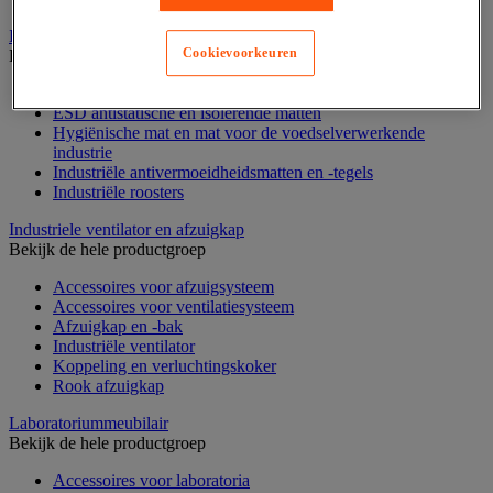
Industriële mat, tegel en rooster
Cookievoorkeuren
Bekijk de hele productgroep
Accessoires voor matten en roosters
ESD antistatische en isolerende matten
Hygiënische mat en mat voor de voedselverwerkende
industrie
Industriële antivermoeidheidsmatten en -tegels
Industriële roosters
Industriele ventilator en afzuigkap
Bekijk de hele productgroep
Accessoires voor afzuigsysteem
Accessoires voor ventilatiesysteem
Afzuigkap en -bak
Industriële ventilator
Koppeling en verluchtingskoker
Rook afzuigkap
Laboratoriummeubilair
Bekijk de hele productgroep
Accessoires voor laboratoria