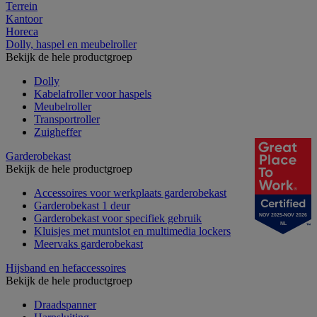
Terrein
Kantoor
Horeca
Dolly, haspel en meubelroller
Bekijk de hele productgroep
Dolly
Kabelafroller voor haspels
Meubelroller
Transportroller
Zuigheffer
Garderobekast
Bekijk de hele productgroep
Accessoires voor werkplaats garderobekast
Garderobekast 1 deur
Garderobekast voor specifiek gebruik
NOV 2025-NOV 2026
NL
Kluisjes met muntslot en multimedia lockers
Meervaks garderobekast
Hijsband en hefaccessoires
Bekijk de hele productgroep
Draadspanner