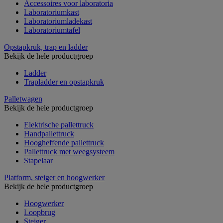
Accessoires voor laboratoria
Laboratoriumkast
Laboratoriumladekast
Laboratoriumtafel
Opstapkruk, trap en ladder
Bekijk de hele productgroep
Ladder
Trapladder en opstapkruk
Palletwagen
Bekijk de hele productgroep
Elektrische pallettruck
Handpallettruck
Hoogheffende pallettruck
Pallettruck met weegsysteem
Stapelaar
Platform, steiger en hoogwerker
Bekijk de hele productgroep
Hoogwerker
Loopbrug
Steiger