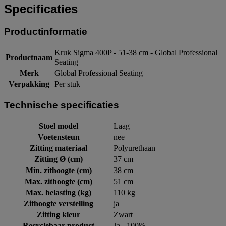
Specificaties
Productinformatie
Kruk Sigma 400P - 51-38 cm - Global Professional
Productnaam
Seating
Merk
Global Professional Seating
Verpakking
Per stuk
Technische specificaties
Stoel model
Laag
Voetensteun
nee
Zitting materiaal
Polyurethaan
Zitting Ø (cm)
37 cm
Min. zithoogte (cm)
38 cm
Max. zithoogte (cm)
51 cm
Max. belasting (kg)
110 kg
Zithoogte verstelling
ja
Zitting kleur
Zwart
Recyclebaar product
Ja - 100%