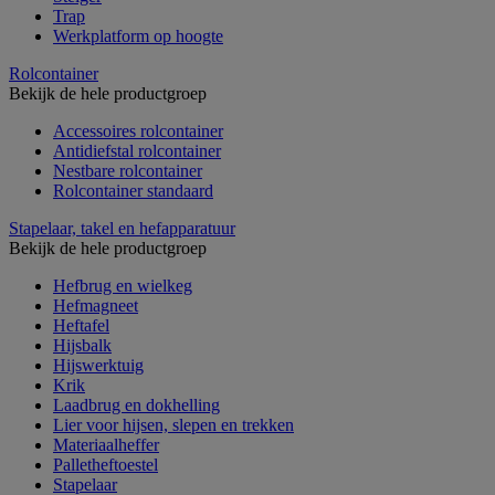
Trap
Werkplatform op hoogte
Rolcontainer
Bekijk de hele productgroep
Accessoires rolcontainer
Antidiefstal rolcontainer
Nestbare rolcontainer
Rolcontainer standaard
Stapelaar, takel en hefapparatuur
Bekijk de hele productgroep
Hefbrug en wielkeg
Hefmagneet
Heftafel
Hijsbalk
Hijswerktuig
Krik
Laadbrug en dokhelling
Lier voor hijsen, slepen en trekken
Materiaalheffer
Palletheftoestel
Stapelaar