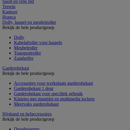
Sport en vrije tijd
Terrein
Kantoor
Horeca
Dolly, haspel en meubelroller
Bekijk de hele productgroep
Dolly
Kabelafroller voor haspels
Meubelroller
Transportroller
Zuigheffer
Garderobekast
Bekijk de hele productgroep
Accessoires voor werkplaats garderobekast
Garderobekast 1 deur
Garderobekast voor specifiek gebruik
Kluisjes met muntslot en multimedia lockers
Meervaks garderobekast
Hijsband en hefaccessoires
Bekijk de hele productgroep
Draadspanner