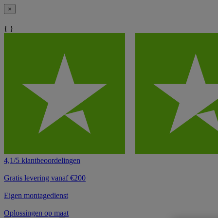
×
{ }
4,1/5 klantbeoordelingen
Gratis levering vanaf €200
Eigen montagedienst
Oplossingen op maat