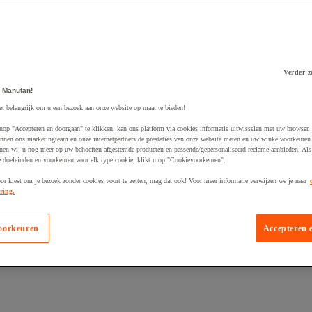
Verder z
 Manutan!
 winkelwagen
et belangrijk om u een bezoek aan onze website op maat te bieden!
nop "Accepteren en doorgaan" te klikken, kan ons platform via cookies informatie uitwisselen met uw browser.
nnen ons marketingteam en onze internetpartners de prestaties van onze website meten en uw winkelvoorkeuren 
nen wij u nog meer op uw behoeften afgestemde producten en passende/gepersonaliseerd reclame aanbieden. Als
 doeleinden en voorkeuren voor elk type cookie, klikt u op "Cookievoorkeuren".
oor kiest om je bezoek zonder cookies voort te zetten, mag dat ook! Voor meer informatie verwijzen we je naar
ring.
oorkeuren
Accepteren 