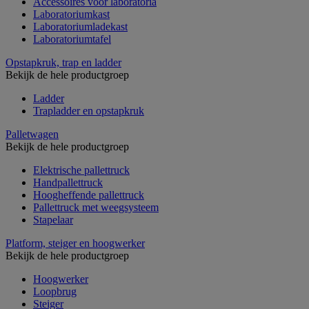
Accessoires voor laboratoria
Laboratoriumkast
Laboratoriumladekast
Laboratoriumtafel
Opstapkruk, trap en ladder
Bekijk de hele productgroep
Ladder
Trapladder en opstapkruk
Palletwagen
Bekijk de hele productgroep
Elektrische pallettruck
Handpallettruck
Hoogheffende pallettruck
Pallettruck met weegsysteem
Stapelaar
Platform, steiger en hoogwerker
Bekijk de hele productgroep
Hoogwerker
Loopbrug
Steiger