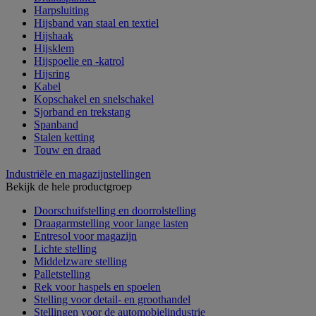
Harpsluiting
Hijsband van staal en textiel
Hijshaak
Hijsklem
Hijspoelie en -katrol
Hijsring
Kabel
Kopschakel en snelschakel
Sjorband en trekstang
Spanband
Stalen ketting
Touw en draad
Industriële en magazijnstellingen
Bekijk de hele productgroep
Doorschuifstelling en doorrolstelling
Draagarmstelling voor lange lasten
Entresol voor magazijn
Lichte stelling
Middelzware stelling
Palletstelling
Rek voor haspels en spoelen
Stelling voor detail- en groothandel
Stellingen voor de automobielindustrie