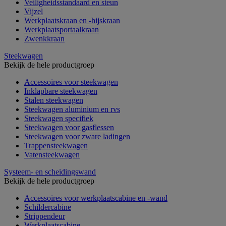
Veiligheidsstandaard en steun
Vijzel
Werkplaatskraan en -hijskraan
Werkplaatsportaalkraan
Zwenkkraan
Steekwagen
Bekijk de hele productgroep
Accessoires voor steekwagen
Inklapbare steekwagen
Stalen steekwagen
Steekwagen aluminium en rvs
Steekwagen specifiek
Steekwagen voor gasflessen
Steekwagen voor zware ladingen
Trappensteekwagen
Vatensteekwagen
Systeem- en scheidingswand
Bekijk de hele productgroep
Accessoires voor werkplaatscabine en -wand
Schildercabine
Strippendeur
Werkplaatscabine