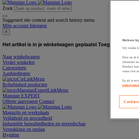
Zoek
Suggested site content and search history menu
Mijn account
Inloggen
×
Welkom bij
Het artikel is in je winkelwagen geplaatst
Toegevoegd aan
Wij vinden h
Naar winkelwagen
Door op de k
Verder winkelen
informatie ku
Hierdoor kun
Categorieën
weten over de
Aanbiedingen
En als je erv
Refurbished producten
cookieverkla
Manutan EXPERT
Offerte aanvragen
Contact
Cookiev
Magazijn en werkplaats
Veiligheid en gezondheid
Industriële benodigdheden en gereedschap
Verpakking en opslag
Hygiëne