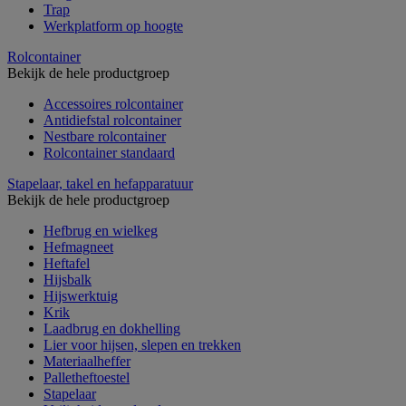
Trap
Werkplatform op hoogte
Rolcontainer
Bekijk de hele productgroep
Accessoires rolcontainer
Antidiefstal rolcontainer
Nestbare rolcontainer
Rolcontainer standaard
Stapelaar, takel en hefapparatuur
Bekijk de hele productgroep
Hefbrug en wielkeg
Hefmagneet
Heftafel
Hijsbalk
Hijswerktuig
Krik
Laadbrug en dokhelling
Lier voor hijsen, slepen en trekken
Materiaalheffer
Palletheftoestel
Stapelaar