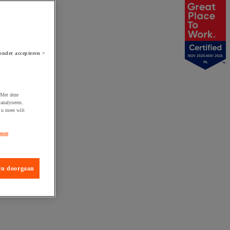
onder accepteren >
NOV 2025-NOV 2026
NL
 Met deze
analyseren.
 u meer wilt
onze
en doorgaan