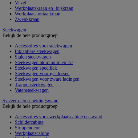
Vijzel
Werkplaatskraan en -hijskraan
Werkplaatsportaalkraan
Zwenkkraan
Steekwagen
Bekijk de hele productgroep
Accessoires voor steekwagen
Inklapbare steekwagen
Stalen steekwagen
Steekwagen aluminium en rvs
Steekwagen specifiek
Steekwagen voor gasflessen
Steekwagen voor zware ladingen
Trappensteekwagen
Vatensteekwagen
Systeem- en scheidingswand
Bekijk de hele productgroep
Accessoires voor werkplaatscabine en -wand
Schildercabine
Strippendeur
Werkplaatscabine