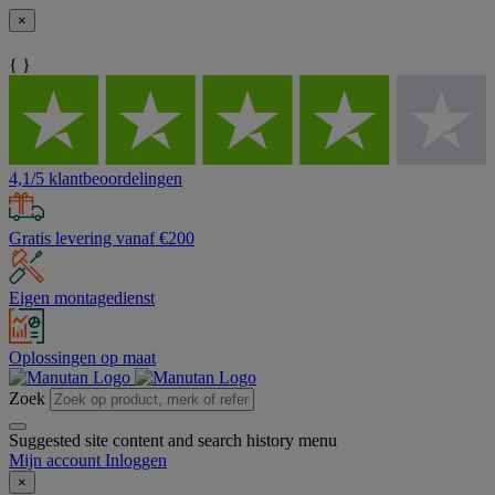
×
{ }
4,1/5 klantbeoordelingen
Gratis levering vanaf €200
Eigen montagedienst
Oplossingen op maat
Zoek
Suggested site content and search history menu
Mijn account
Inloggen
×