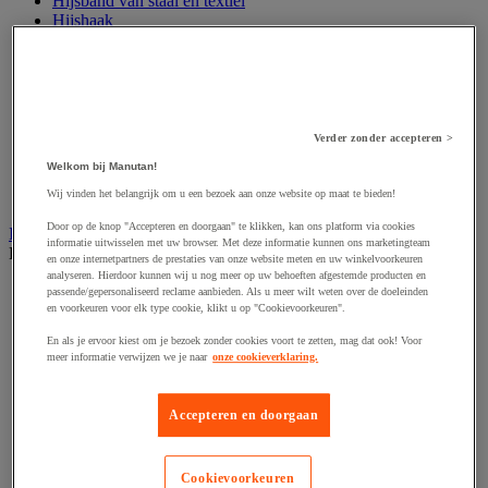
Hijsband van staal en textiel
Hijshaak
Hijsklem
Hijspoelie en -katrol
Hijsring
Kabel
Kopschakel en snelschakel
Sjorband en trekstang
Verder zonder accepteren >
Spanband
Welkom bij Manutan!
Stalen ketting
Touw en draad
Wij vinden het belangrijk om u een bezoek aan onze website op maat te bieden!
Door op de knop "Accepteren en doorgaan" te klikken, kan ons platform via cookies
Industriële en magazijnstellingen
informatie uitwisselen met uw browser. Met deze informatie kunnen ons marketingteam
Bekijk de hele productgroep
en onze internetpartners de prestaties van onze website meten en uw winkelvoorkeuren
analyseren. Hierdoor kunnen wij u nog meer op uw behoeften afgestemde producten en
Doorschuifstelling en doorrolstelling
passende/gepersonaliseerd reclame aanbieden. Als u meer wilt weten over de doeleinden
Draagarmstelling voor lange lasten
en voorkeuren voor elk type cookie, klikt u op "Cookievoorkeuren".
Entresol voor magazijn
En als je ervoor kiest om je bezoek zonder cookies voort te zetten, mag dat ook! Voor
Lichte stelling
meer informatie verwijzen we je naar
onze cookieverklaring.
Middelzware stelling
Palletstelling
Rek voor haspels en spoelen
Accepteren en doorgaan
Stelling voor detail- en groothandel
Stellingen voor de automobielindustrie
Voedingstelling
Cookievoorkeuren
Zware stelling