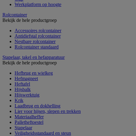
Werkplatform op hoogte
Rolcontainer
Bekijk de hele productgroep
Accessoires rolcontainer
Antidiefstal rolcontainer
Nestbare rolcontainer
Rolcontainer standaard
Stapelaar, takel en hefapparatuur
Bekijk de hele productgroep
Hefbrug en wielkeg
Hefmagneet
Heftafel
Hijsbalk
Hijswerktuig
Krik
Laadbrug en dokhelling
Lier voor hijsen, slepen en trekken
Materiaalheffer
Palletheftoestel
Stapelaar
Veiligheidsstandaard en steun