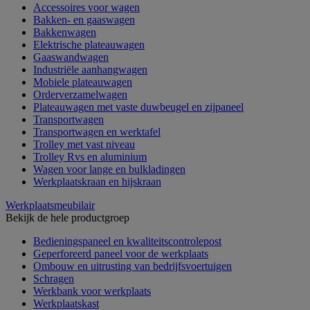
Accessoires voor wagen
Bakken- en gaaswagen
Bakkenwagen
Elektrische plateauwagen
Gaaswandwagen
Industriële aanhangwagen
Mobiele plateauwagen
Orderverzamelwagen
Plateauwagen met vaste duwbeugel en zijpaneel
Transportwagen
Transportwagen en werktafel
Trolley met vast niveau
Trolley Rvs en aluminium
Wagen voor lange en bulkladingen
Werkplaatskraan en hijskraan
Werkplaatsmeubilair
Bekijk de hele productgroep
Bedieningspaneel en kwaliteitscontrolepost
Geperforeerd paneel voor de werkplaats
Ombouw en uitrusting van bedrijfsvoertuigen
Schragen
Werkbank voor werkplaats
Werkplaatskast