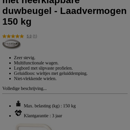
met neerklapbare
duwbeugel - Laadvermogen
150 kg
5.0
(1)
Lees
1
beoordeling.
Dezelfde
paginalink.
Zeer stevig.
Multifunctionale wagen.
Legbord met slipvaste profielen.
Geluidloos: wieltjes met geluiddemping.
Niet-vlekkende wielen.
Volledige beschrijving...
Max. belasting (kg) : 150 kg
Klantgarantie : 3 jaar