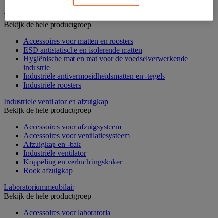
Industriële mat, tegel en rooster
Bekijk de hele productgroep
Accessoires voor matten en roosters
ESD antistatische en isolerende matten
Hygiënische mat en mat voor de voedselverwerkende
industrie
Industriële antivermoeidheidsmatten en -tegels
Industriële roosters
Industriele ventilator en afzuigkap
Bekijk de hele productgroep
Accessoires voor afzuigsysteem
Accessoires voor ventilatiesysteem
Afzuigkap en -bak
Industriële ventilator
Koppeling en verluchtingskoker
Rook afzuigkap
Laboratoriummeubilair
Bekijk de hele productgroep
Accessoires voor laboratoria