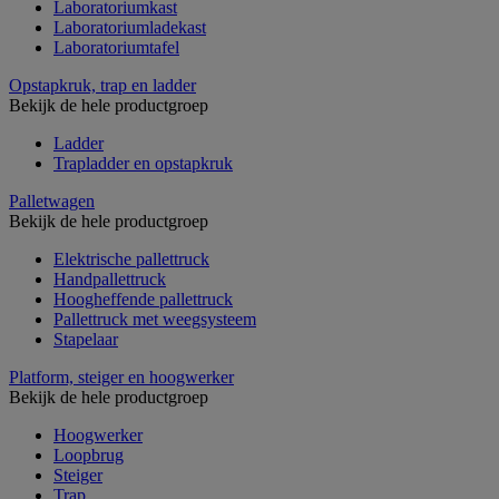
Laboratoriumkast
Laboratoriumladekast
Laboratoriumtafel
Opstapkruk, trap en ladder
Bekijk de hele productgroep
Ladder
Trapladder en opstapkruk
Palletwagen
Bekijk de hele productgroep
Elektrische pallettruck
Handpallettruck
Hoogheffende pallettruck
Pallettruck met weegsysteem
Stapelaar
Platform, steiger en hoogwerker
Bekijk de hele productgroep
Hoogwerker
Loopbrug
Steiger
Trap