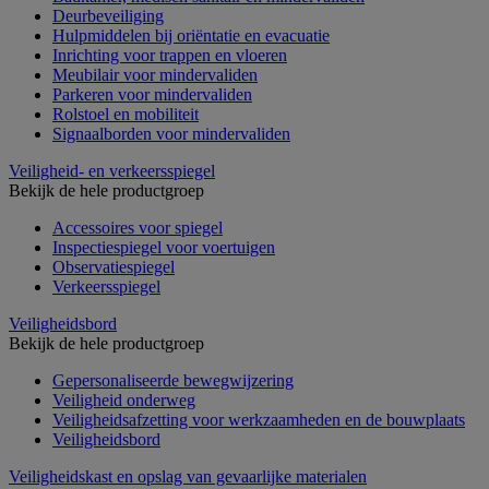
Deurbeveiliging
Hulpmiddelen bij oriëntatie en evacuatie
Inrichting voor trappen en vloeren
Meubilair voor mindervaliden
Parkeren voor mindervaliden
Rolstoel en mobiliteit
Signaalborden voor mindervaliden
Veiligheid- en verkeersspiegel
Bekijk de hele productgroep
Accessoires voor spiegel
Inspectiespiegel voor voertuigen
Observatiespiegel
Verkeersspiegel
Veiligheidsbord
Bekijk de hele productgroep
Gepersonaliseerde bewegwijzering
Veiligheid onderweg
Veiligheidsafzetting voor werkzaamheden en de bouwplaats
Veiligheidsbord
Veiligheidskast en opslag van gevaarlijke materialen