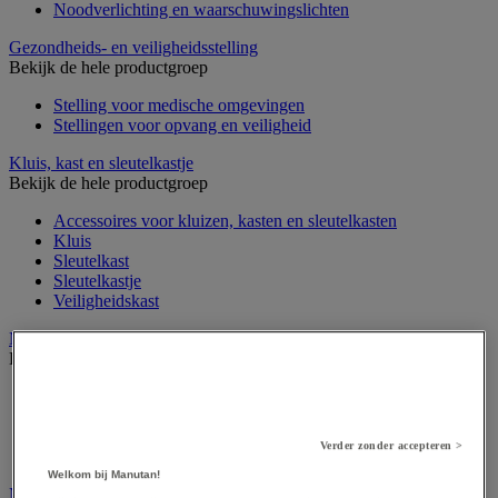
Noodverlichting en waarschuwingslichten
Gezondheids- en veiligheidsstelling
Bekijk de hele productgroep
Stelling voor medische omgevingen
Stellingen voor opvang en veiligheid
Kluis, kast en sleutelkastje
Bekijk de hele productgroep
Accessoires voor kluizen, kasten en sleutelkasten
Kluis
Sleutelkast
Sleutelkastje
Veiligheidskast
Medische apparatuur en meubilair
Bekijk de hele productgroep
Apotheekkast
Apparatuur voor algemene medische diagnose
Meubilair en benodigdheden voor medische praktijk
Verder zonder accepteren >
Onderzoekstafel, -scherm en -stoel
Welkom bij Manutan!
Medische hulpmiddelen en oefentherapie