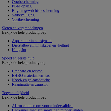
Oogbescherming
PBM opslag
Rug en gewrichtsbescherming
Valbeveiliging
Voetbescherming
Sloten en vergrendelingen
Bekijk de hele productgroep
Apparatuur in consignatie
Diefstalbeveiligingskabel en -ketting
Hangslot
Spoed en eerste hulp
Bekijk de hele productgroep
Brancard en rolstoel
EHBO-materiaal en -tas
Nood- en gelaatsdouche
Reanimatie en zuurstof
Toegankelijkheid
Bekijk de hele productgroep
Alarm en intercom voor mindervaliden
Badkamer, medisch sanitair en mindervaliden