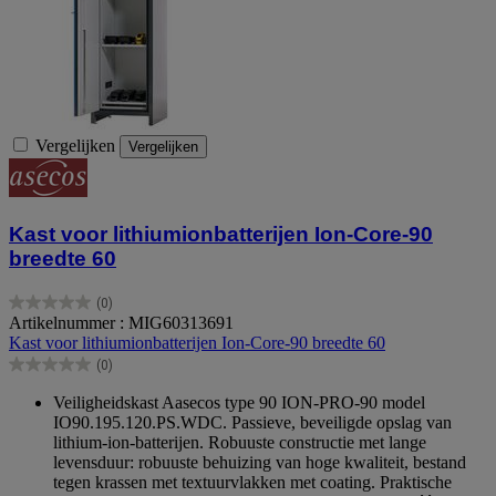
Vergelijken
Vergelijken
Kast voor lithiumionbatterijen Ion-Core-90
breedte 60
(0)
0.0
Artikelnummer : MIG60313691
van
Kast voor lithiumionbatterijen Ion-Core-90 breedte 60
de
(0)
5
0.0
sterren.
van
Veiligheidskast Aasecos type 90 ION-PRO-90 model
de
IO90.195.120.PS.WDC. Passieve, beveiligde opslag van
5
lithium-ion-batterijen. Robuuste constructie met lange
sterren.
levensduur: robuuste behuizing van hoge kwaliteit, bestand
tegen krassen met textuurvlakken met coating. Praktische