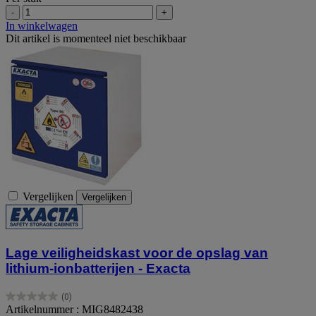
-
+
In winkelwagen
Dit artikel is momenteel niet beschikbaar
Vergelijken
Vergelijken
Lage veiligheidskast voor de opslag van
lithium-ionbatterijen - Exacta
(0)
0.0
Artikelnummer : MIG8482438
van