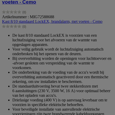
voeten - Cemo
(0)
0.0
Artikelnummer : MIG72588688
van
Kast 8/10 standaard LockEX, brandalarm, met voeten - Cemo
de
(0)
5
0.0
sterren.
van
De kast 8/10 standaard LockEX is voorzien van een
de
luchtafzuiging voor het afvoeren van de warmte van
5
opgeslagen apparaten.
sterren.
Voor veilig gebruik wordt de luchtafzuiging automatisch
onderbroken bij het openen van de deuren.
Bij oververhitting worden de openingen voor luchttoevoer en
-afvoer gesloten om verspreiding van de warmte te
voorkomen.
De onderbreking van de voeding van de accu's wordt bij
oververhitting automatisch geactiveerd door een thermische
zekering, om uw installaties te beschermen.
De standaarduitvoering bevat twee stekkerdozen met
6 aansluitingen (230 V, 3500 W, 16 A) voor optimaal beheer
van het opladen van accu's.
Driefasige voeding (400 V) is op aanvraag leverbaar om te
voorzien in specifieke elektrische behoeften.
Voor beveiligde installatie van aanvullende elektrische
voorzieningen zijn twee brandwerende kabeldoorgangen