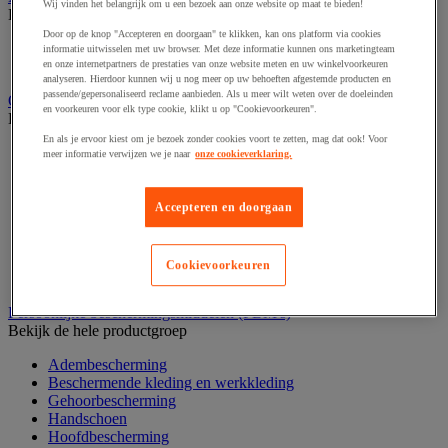
Wij vinden het belangrijk om u een bezoek aan onze website op maat te bieden!
Bekijk de hele productgroep
Door op de knop "Accepteren en doorgaan" te klikken, kan ons platform via cookies
Elektrostimulatie en echografie
informatie uitwisselen met uw browser. Met deze informatie kunnen ons marketingteam
Revalidatie
en onze internetpartners de prestaties van onze website meten en uw winkelvoorkeuren
analyseren. Hierdoor kunnen wij u nog meer op uw behoeften afgestemde producten en
passende/gepersonaliseerd reclame aanbieden. Als u meer wilt weten over de doeleinden
Opvangbak en opvangmaterieel
en voorkeuren voor elk type cookie, klikt u op "Cookievoorkeuren".
Bekijk de hele productgroep
En als je ervoor kiest om je bezoek zonder cookies voort te zetten, mag dat ook! Voor
Aftapsteun voor vaten
meer informatie verwijzen we je naar
onze cookieverklaring.
Containers voor buitenopslag
Gasflessenopslag
Laboratoriumlade
Accepteren en doorgaan
Mobiele opvangbak
Opslagbox
Opvangbak
Cookievoorkeuren
Werkplatform
Persoonlijke beschermingsmiddelen (PBM's)
Bekijk de hele productgroep
Adembescherming
Beschermende kleding en werkkleding
Gehoorbescherming
Handschoen
Hoofdbescherming