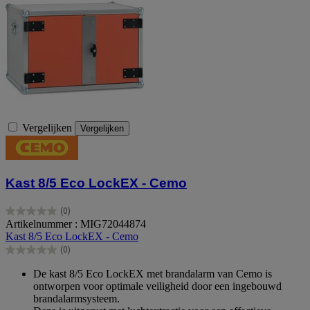
Vergelijken
Vergelijken
Kast 8/5 Eco LockEX - Cemo
(0)
0.0
Artikelnummer : MIG72044874
van
Kast 8/5 Eco LockEX - Cemo
de
(0)
5
0.0
sterren.
van
De kast 8/5 Eco LockEX met brandalarm van Cemo is
de
ontworpen voor optimale veiligheid door een ingebouwd
5
brandalarmsysteem.
sterren.