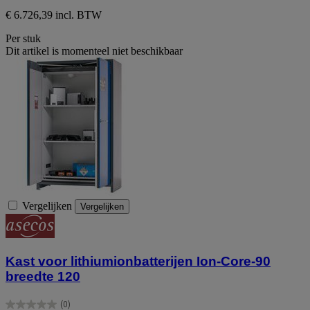
€ 6.726,39 incl. BTW
Per stuk
Dit artikel is momenteel niet beschikbaar
Vergelijken
Vergelijken
Kast voor lithiumionbatterijen Ion-Core-90
breedte 120
(0)
0.0