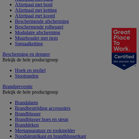
Afzetpaal met bord
Afzetpaal met ketting
Afzetpaal met koord
Beschermende afscherming
Beschermende rolbeugel
Modulaire afscherming
Muurhouder met riem
Signaalketting
Bescherming en demper
Bekijk de hele productgroep
NOV 2025-NOV 2026
NL
Hoek en profiel
Stootranden
Brandpreventie
Bekijk de hele productgroep
Brandalarm
Brandbestrijding accessoires
Brandblusser
Brandblusser hoes en steun
Branddeken
Meetapparatuur en rookmelder
Noodsleutelkast en brandblusserkast