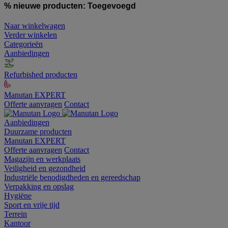
% nieuwe producten:
Toegevoegd
Naar winkelwagen
Verder winkelen
Categorieën
Aanbiedingen
Refurbished producten
Manutan EXPERT
Offerte aanvragen
Contact
Aanbiedingen
Duurzame producten
Manutan EXPERT
Offerte aanvragen
Contact
Magazijn en werkplaats
Veiligheid en gezondheid
Industriële benodigdheden en gereedschap
Verpakking en opslag
Hygiëne
Sport en vrije tijd
Terrein
Kantoor