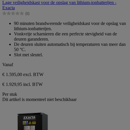
Lage veiligheidskast voor de opslag van lithium-ionbatterijen -
de
Exacta
5
(0)
sterren.
0.0
van
90 minuten brandwerende veiligheidskast voor de opslag van
de
lithium-ionbatterijen.
5
Vonkvrije scharnieren die een perfecte stevigheid van de
sterren.
deuren garanderen.
De deuren sluiten automatisch bij temperaturen van meer dan
50 °C.
Slot met sleutel.
Vanaf
€ 1.595,00
excl. BTW
€ 1.929,95 incl. BTW
Per stuk
Dit artikel is momenteel niet beschikbaar