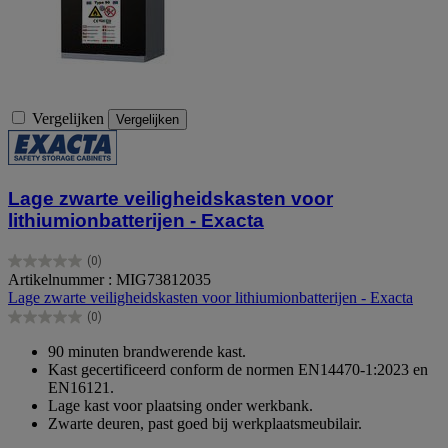
Vergelijken
Vergelijken
Lage zwarte veiligheidskasten voor
lithiumionbatterijen - Exacta
(0)
0.0
Artikelnummer : MIG73812035
van
Lage zwarte veiligheidskasten voor lithiumionbatterijen - Exacta
de
(0)
5
0.0
sterren.
van
90 minuten brandwerende kast.
de
Kast gecertificeerd conform de normen EN14470-1:2023 en
5
EN16121.
sterren.
Lage kast voor plaatsing onder werkbank.
Zwarte deuren, past goed bij werkplaatsmeubilair.