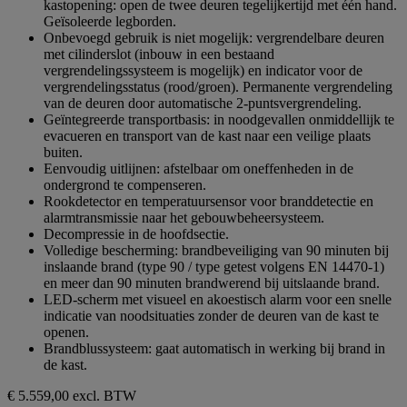
kastopening: open de twee deuren tegelijkertijd met één hand.
Geïsoleerde legborden.
Onbevoegd gebruik is niet mogelijk: vergrendelbare deuren
met cilinderslot (inbouw in een bestaand
vergrendelingssysteem is mogelijk) en indicator voor de
vergrendelingsstatus (rood/groen). Permanente vergrendeling
van de deuren door automatische 2-puntsvergrendeling.
Geïntegreerde transportbasis: in noodgevallen onmiddellijk te
evacueren en transport van de kast naar een veilige plaats
buiten.
Eenvoudig uitlijnen: afstelbaar om oneffenheden in de
ondergrond te compenseren.
Rookdetector en temperatuursensor voor branddetectie en
alarmtransmissie naar het gebouwbeheersysteem.
Decompressie in de hoofdsectie.
Volledige bescherming: brandbeveiliging van 90 minuten bij
inslaande brand (type 90 / type getest volgens EN 14470-1)
en meer dan 90 minuten brandwerend bij uitslaande brand.
LED-scherm met visueel en akoestisch alarm voor een snelle
indicatie van noodsituaties zonder de deuren van de kast te
openen.
Brandblussysteem: gaat automatisch in werking bij brand in
de kast.
€ 5.559,00
excl. BTW