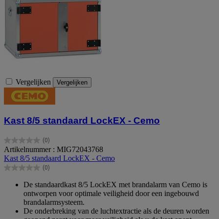
Vergelijken
Vergelijken
Kast 8/5 standaard LockEX - Cemo
(0)
0.0
Artikelnummer : MIG72043768
van
Kast 8/5 standaard LockEX - Cemo
de
(0)
5
0.0
sterren.
van
De standaardkast 8/5 LockEX met brandalarm van Cemo is
de
ontworpen voor optimale veiligheid door een ingebouwd
5
brandalarmsysteem.
sterren.
De onderbreking van de luchtextractie als de deuren worden