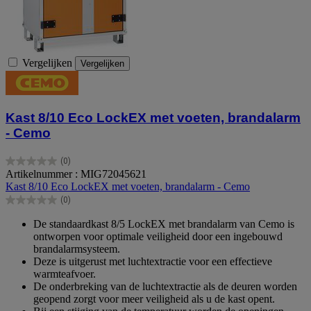
Vergelijken
Vergelijken
Kast 8/10 Eco LockEX met voeten, brandalarm
- Cemo
(0)
0.0
Artikelnummer : MIG72045621
van
Kast 8/10 Eco LockEX met voeten, brandalarm - Cemo
de
(0)
5
0.0
sterren.
van
De standaardkast 8/5 LockEX met brandalarm van Cemo is
de
ontworpen voor optimale veiligheid door een ingebouwd
5
brandalarmsysteem.
sterren.
Deze is uitgerust met luchtextractie voor een effectieve
warmteafvoer.
De onderbreking van de luchtextractie als de deuren worden
geopend zorgt voor meer veiligheid als u de kast opent.