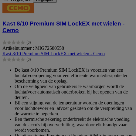
Kast 8/10 Premium SIM LockEX met wielen -
Cemo
(0)
0.0
Artikelnummer : MIG72580558
van
Kast 8/10 Premium SIM LockEX met wielen - Cemo
de
(0)
5
0.0
sterren.
van
De kast 8/10 Premium SIM LockEX is voorzien van een
de
luchtafvoeropening voor een efficiënte warmtedissipatie ter
5
bescherming van de opslag.
sterren.
Om de veiligheid van gebruikers te waarborgen wordt de
luchtafvoer automatisch onderbroken bij het openen van de
deuren.
Bij een stijging van de temperatuur worden de openingen
voor luchttoevoer en -afvoer gesloten om de verspreiding van
de warmte te beperken.
Een thermische zekering onderbreekt de elektrische voeding
van de accu's bij oververhitting, waardoor elk brandgevaar
wordt voorkomen.
De uitvoeringen Premium en Premium SIM zijn voorzien van