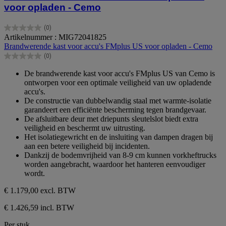
voor opladen - Cemo
(0)
0.0
Artikelnummer : MIG72041825
van
Brandwerende kast voor accu's FMplus US voor opladen - Cemo
de
(0)
5
0.0
sterren.
van
De brandwerende kast voor accu's FMplus US van Cemo is
de
ontworpen voor een optimale veiligheid van uw opladende
5
accu's.
sterren.
De constructie van dubbelwandig staal met warmte-isolatie
garandeert een efficiënte bescherming tegen brandgevaar.
De afsluitbare deur met driepunts sleutelslot biedt extra
veiligheid en beschermt uw uitrusting.
Het isolatiegewricht en de insluiting van dampen dragen bij
aan een betere veiligheid bij incidenten.
Dankzij de bodemvrijheid van 8-9 cm kunnen vorkheftrucks
worden aangebracht, waardoor het hanteren eenvoudiger
wordt.
€ 1.179,00
excl. BTW
€ 1.426,59 incl. BTW
Per stuk