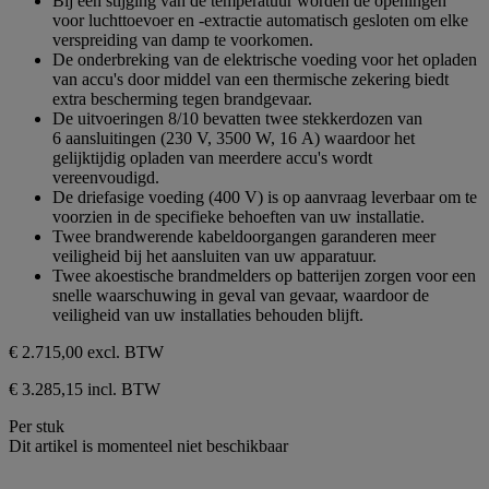
Bij een stijging van de temperatuur worden de openingen
voor luchttoevoer en -extractie automatisch gesloten om elke
verspreiding van damp te voorkomen.
De onderbreking van de elektrische voeding voor het opladen
van accu's door middel van een thermische zekering biedt
extra bescherming tegen brandgevaar.
De uitvoeringen 8/10 bevatten twee stekkerdozen van
6 aansluitingen (230 V, 3500 W, 16 A) waardoor het
gelijktijdig opladen van meerdere accu's wordt
vereenvoudigd.
De driefasige voeding (400 V) is op aanvraag leverbaar om te
voorzien in de specifieke behoeften van uw installatie.
Twee brandwerende kabeldoorgangen garanderen meer
veiligheid bij het aansluiten van uw apparatuur.
Twee akoestische brandmelders op batterijen zorgen voor een
snelle waarschuwing in geval van gevaar, waardoor de
veiligheid van uw installaties behouden blijft.
€ 2.715,00
excl. BTW
€ 3.285,15 incl. BTW
Per stuk
Dit artikel is momenteel niet beschikbaar