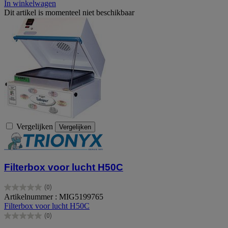
In winkelwagen
Dit artikel is momenteel niet beschikbaar
Vergelijken
Vergelijken
Filterbox voor lucht H50C
(0)
0.0
Artikelnummer : MIG5199765
van
Filterbox voor lucht H50C
de
(0)
5
0.0