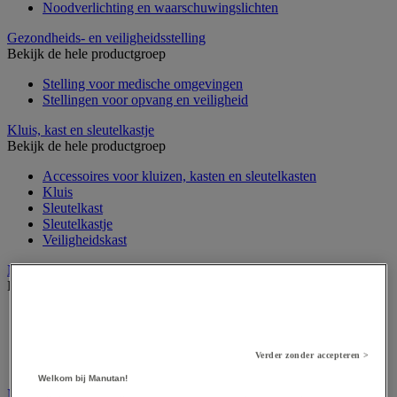
Noodverlichting en waarschuwingslichten
Gezondheids- en veiligheidsstelling
Bekijk de hele productgroep
Stelling voor medische omgevingen
Stellingen voor opvang en veiligheid
Kluis, kast en sleutelkastje
Bekijk de hele productgroep
Accessoires voor kluizen, kasten en sleutelkasten
Kluis
Sleutelkast
Sleutelkastje
Veiligheidskast
Medische apparatuur en meubilair
Bekijk de hele productgroep
Apotheekkast
Apparatuur voor algemene medische diagnose
Meubilair en benodigdheden voor medische praktijk
Verder zonder accepteren >
Onderzoekstafel, -scherm en -stoel
Welkom bij Manutan!
Medische hulpmiddelen en oefentherapie