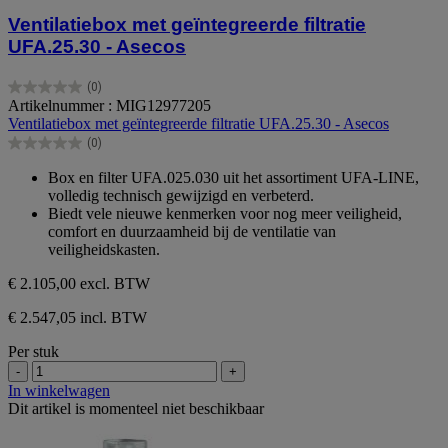
Ventilatiebox met geïntegreerde filtratie
UFA.25.30 - Asecos
(0)
0.0
Artikelnummer : MIG12977205
van
Ventilatiebox met geïntegreerde filtratie UFA.25.30 - Asecos
de
(0)
5
0.0
sterren.
van
Box en filter UFA.025.030 uit het assortiment UFA-LINE,
de
volledig technisch gewijzigd en verbeterd.
5
Biedt vele nieuwe kenmerken voor nog meer veiligheid,
sterren.
comfort en duurzaamheid bij de ventilatie van
veiligheidskasten.
€ 2.105,00
excl. BTW
€ 2.547,05 incl. BTW
Per stuk
-
+
In winkelwagen
Dit artikel is momenteel niet beschikbaar