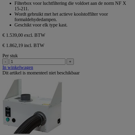
sterren.
van
Filterbox voor luchtfiltering die voldoet aan de norm NF X
de
15-211.
5
Wordt gebruikt met het actieve koolstoffilter voor
sterren.
formaldehydedampen.
Geschikt voor elk type kast.
€ 1.539,00
excl. BTW
€ 1.862,19 incl. BTW
Per stuk
-
+
In winkelwagen
Dit artikel is momenteel niet beschikbaar