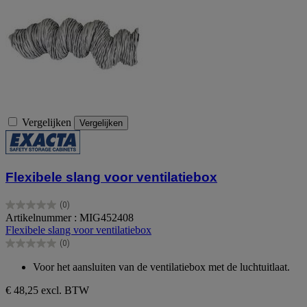
Vergelijken
Vergelijken
Flexibele slang voor ventilatiebox
(0)
0.0
Artikelnummer : MIG452408
van
Flexibele slang voor ventilatiebox
de
(0)
5
0.0
sterren.
van
Voor het aansluiten van de ventilatiebox met de luchtuitlaat.
de
5
€ 48,25
excl. BTW
sterren.