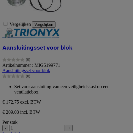
Vergelijken
Vergelijken
Aansluitingsset voor blok
(0)
0.0
Artikelnummer : MIG5199771
van
Aansluitingsset voor blok
de
(0)
5
0.0
sterren.
van
Set voor aansluiting van een veiligheidskast op een
de
ventilatiebox.
5
sterren.
€ 172,75
excl. BTW
€ 209,03 incl. BTW
Per stuk
-
+