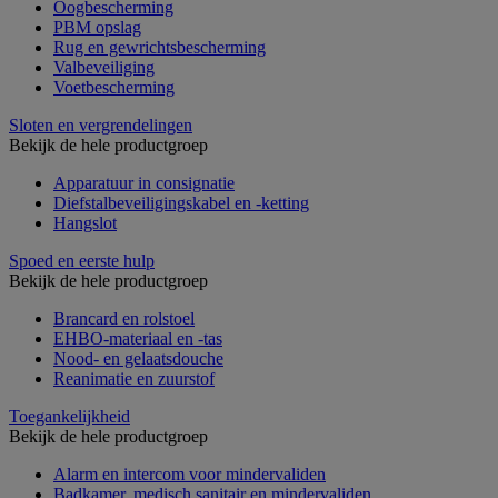
Oogbescherming
PBM opslag
Rug en gewrichtsbescherming
Valbeveiliging
Voetbescherming
Sloten en vergrendelingen
Bekijk de hele productgroep
Apparatuur in consignatie
Diefstalbeveiligingskabel en -ketting
Hangslot
Spoed en eerste hulp
Bekijk de hele productgroep
Brancard en rolstoel
EHBO-materiaal en -tas
Nood- en gelaatsdouche
Reanimatie en zuurstof
Toegankelijkheid
Bekijk de hele productgroep
Alarm en intercom voor mindervaliden
Badkamer, medisch sanitair en mindervaliden