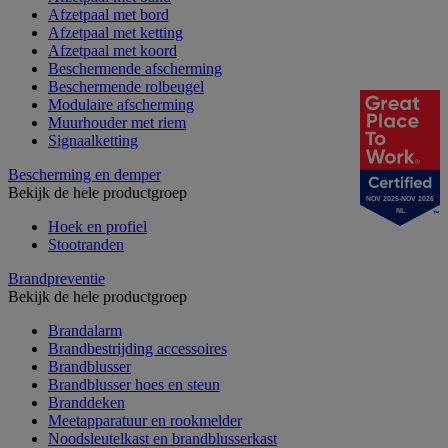
Afzetpaal met bord
Afzetpaal met ketting
Afzetpaal met koord
Beschermende afscherming
Beschermende rolbeugel
Modulaire afscherming
Muurhouder met riem
Signaalketting
Bescherming en demper
Bekijk de hele productgroep
NOV 2025-NOV 2026
NL
Hoek en profiel
Stootranden
Brandpreventie
Bekijk de hele productgroep
Brandalarm
Brandbestrijding accessoires
Brandblusser
Brandblusser hoes en steun
Branddeken
Meetapparatuur en rookmelder
Noodsleutelkast en brandblusserkast