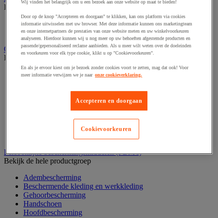
Wij vinden het belangrijk om u een bezoek aan onze website op maat te bieden!
Bekijk de hele productgroep
Door op de knop "Accepteren en doorgaan" te klikken, kan ons platform via cookies
Elektrostimulatie en echografie
informatie uitwisselen met uw browser. Met deze informatie kunnen ons marketingteam
Revalidatie
en onze internetpartners de prestaties van onze website meten en uw winkelvoorkeuren
analyseren. Hierdoor kunnen wij u nog meer op uw behoeften afgestemde producten en
passende/gepersonaliseerd reclame aanbieden. Als u meer wilt weten over de doeleinden
Opvangbak en opvangmaterieel
en voorkeuren voor elk type cookie, klikt u op "Cookievoorkeuren".
Bekijk de hele productgroep
En als je ervoor kiest om je bezoek zonder cookies voort te zetten, mag dat ook! Voor
Aftapsteun voor vaten
meer informatie verwijzen we je naar
onze cookieverklaring.
Containers voor buitenopslag
Gasflessenopslag
Laboratoriumlade
Accepteren en doorgaan
Mobiele opvangbak
Opslagbox
Opvangbak
Cookievoorkeuren
Werkplatform
Persoonlijke beschermingsmiddelen (PBM's)
Bekijk de hele productgroep
Adembescherming
Beschermende kleding en werkkleding
Gehoorbescherming
Handschoen
Hoofdbescherming