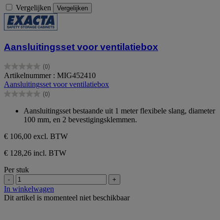
Vergelijken
Vergelijken
Aansluitingsset voor ventilatiebox
(0)
0.0
Artikelnummer : MIG452410
van
Aansluitingsset voor ventilatiebox
de
(0)
5
0.0
sterren.
van
Aansluitingsset bestaande uit 1 meter flexibele slang, diameter
de
100 mm, en 2 bevestigingsklemmen.
5
sterren.
€ 106,00
excl. BTW
€ 128,26 incl. BTW
Per stuk
-
+
In winkelwagen
Dit artikel is momenteel niet beschikbaar