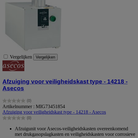
Vergelijken
Vergelijken
Afzuiging voor veiligheidskast type - 14218 -
Asecos
(0)
0.0
Artikelnummer : MIG73451854
van
Afzuiging voor veiligheidskast type - 14218 - Asecos
de
(0)
5
0.0
sterren.
van
Afzuigunit voor Asecos-veiligheidskasten overeenkomend
de
met drukgasopslagkasten en veiligheidskasten voor corrosieve
5