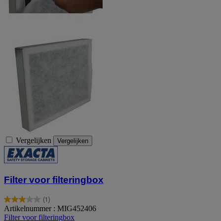
Vergelijken
Vergelijken
Filter voor filteringbox
(1)
3.0
Artikelnummer : MIG452406
van
Filter voor filteringbox