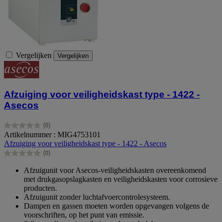
Vergelijken
Vergelijken
Afzuiging voor veiligheidskast type - 1422 -
Asecos
(0)
0.0
Artikelnummer : MIG4753101
van
Afzuiging voor veiligheidskast type - 1422 - Asecos
de
(0)
5
0.0
sterren.
van
Afzuigunit voor Asecos-veiligheidskasten overeenkomend
de
met drukgasopslagkasten en veiligheidskasten voor corrosieve
5
producten.
sterren.
Afzuigunit zonder luchtafvoercontrolesysteem.
Dampen en gassen moeten worden opgevangen volgens de
voorschriften, op het punt van emissie.