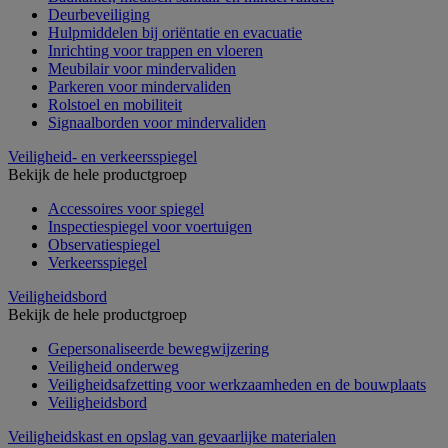
Deurbeveiliging
Hulpmiddelen bij oriëntatie en evacuatie
Inrichting voor trappen en vloeren
Meubilair voor mindervaliden
Parkeren voor mindervaliden
Rolstoel en mobiliteit
Signaalborden voor mindervaliden
Veiligheid- en verkeersspiegel
Bekijk de hele productgroep
Accessoires voor spiegel
Inspectiespiegel voor voertuigen
Observatiespiegel
Verkeersspiegel
Veiligheidsbord
Bekijk de hele productgroep
Gepersonaliseerde bewegwijzering
Veiligheid onderweg
Veiligheidsafzetting voor werkzaamheden en de bouwplaats
Veiligheidsbord
Veiligheidskast en opslag van gevaarlijke materialen