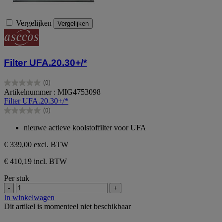
Vergelijken
Vergelijken
Filter UFA.20.30+/*
(0)
0.0
Artikelnummer : MIG4753098
van
Filter UFA.20.30+/*
de
(0)
5
0.0
sterren.
van
nieuwe actieve koolstoffilter voor UFA
de
5
€ 339,00
excl. BTW
sterren.
€ 410,19 incl. BTW
Per stuk
-
+
In winkelwagen
Dit artikel is momenteel niet beschikbaar