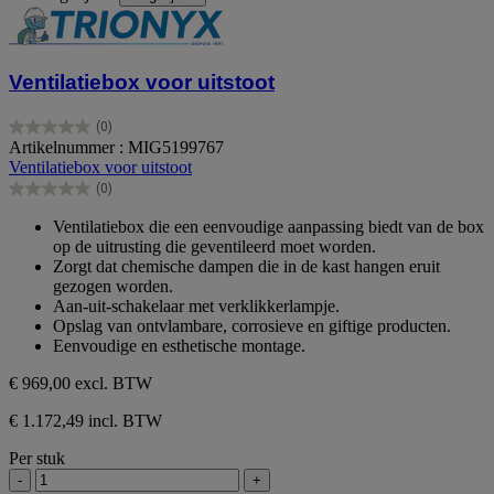
Ventilatiebox voor uitstoot
(0)
0.0
Artikelnummer : MIG5199767
van
Ventilatiebox voor uitstoot
de
(0)
5
0.0
sterren.
van
Ventilatiebox die een eenvoudige aanpassing biedt van de box
de
op de uitrusting die geventileerd moet worden.
5
Zorgt dat chemische dampen die in de kast hangen eruit
sterren.
gezogen worden.
Aan-uit-schakelaar met verklikkerlampje.
Opslag van ontvlambare, corrosieve en giftige producten.
Eenvoudige en esthetische montage.
€ 969,00
excl. BTW
€ 1.172,49 incl. BTW
Per stuk
-
+