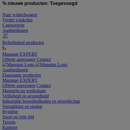
% nieuwe producten:
Toegevoegd
Naar winkelwagen
Verder winkelen
Categorieën
Aanbiedingen
Refurbished producten
Manutan EXPERT
Offerte aanvragen
Contact
Aanbiedingen
Duurzame producten
Manutan EXPERT
Offerte aanvragen
Contact
Magazijn en werkplaats
Veiligheid en gezondheid
Industriële benodigdheden en gereedschap
Verpakking en opslag
Hygiëne
Sport en vrije tijd
Terrein
Kantoor