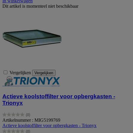
In winkelwagen
Dit artikel is momenteel niet beschikbaar
Vergelijken
Vergelijken
Actieve koolstoffilter voor opbergkasten -
Trionyx
(0)
0.0
Artikelnummer : MIG5199769
van
Actieve koolstoffilter voor opbergkasten - Trionyx
de
(0)