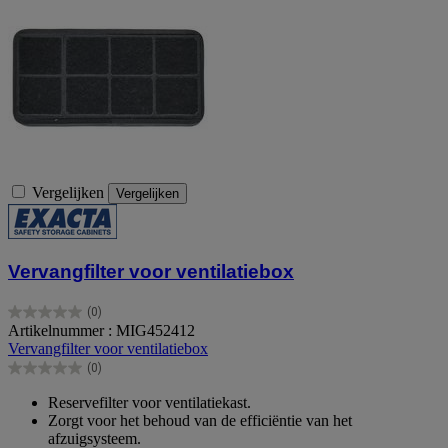
Vergelijken
Vergelijken
Vervangfilter voor ventilatiebox
(0)
0.0
Artikelnummer : MIG452412
van
Vervangfilter voor ventilatiebox
de
(0)
5
0.0
sterren.
van
Reservefilter voor ventilatiekast.
de
Zorgt voor het behoud van de efficiëntie van het
5
afzuigsysteem.