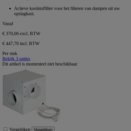
5
0.0
sterren.
van
Actieve koolstoffilter voor het filteren van dampen uit uw
de
opslagkast.
5
sterren.
Vanaf
€ 370,00
excl. BTW
€ 447,70 incl. BTW
Per stuk
Bekijk 3 opties
Dit artikel is momenteel niet beschikbaar
Vergelijken
Vergelijken