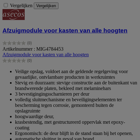
Vergelijken
Vergelijken
Afzuigmodule voor kasten van alle hoogten
(0)
0.0
Artikelnummer : MIG4784453
van
Afzuigmodule voor kasten van alle hoogten
de
(0)
5
0.0
sterren.
van
Veilige opslag, voldoet aan de geldende regelgeving voor
de
gevaarlijke, ontvlambare producten in werkruimtes
5
Stevig en duurzaam: stevige constructie aan de buitenkant van
sterren.
brandwerende platen, bekleed met melaminehars
3 bevestigingingsscharnieren per deur
volledig sluitmechanisme en beveiligingselementen ter
bescherming tegen corrosie, gemonteerd buiten de
opslagruimte
hoogwaardige deur,
krasbestendig, met gestructureerd oppervlak met epoxy-
coating
Ergonomisch: de deur blijft in de stand staan bij het openen,
automatische sluiting in geval van brand.