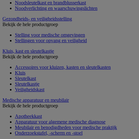
Noodsleutelkast en brandblusserkast
Noodverlichting en waarschuwingslichten
Gezondheids- en veiligheidsstelling
Bekijk de hele productgroep
Stelling voor medische omgevingen
Stellingen voor opvang en veiligheid
Kluis, kast en sleutelkastje
Bekijk de hele productgroep
Accessoires voor kluizen, kasten en sleutelkasten
Kluis
Sleutelkast
Sleutelkastje
Veiligheidskast
Medische apparatuur en meubilair
Bekijk de hele productgroep
Apotheekkast
Apparatuur voor algemene medische diagnose
Meubilair en benodigdheden voor medische praktijk
Onderzoekstafel, -scherm en -stoel