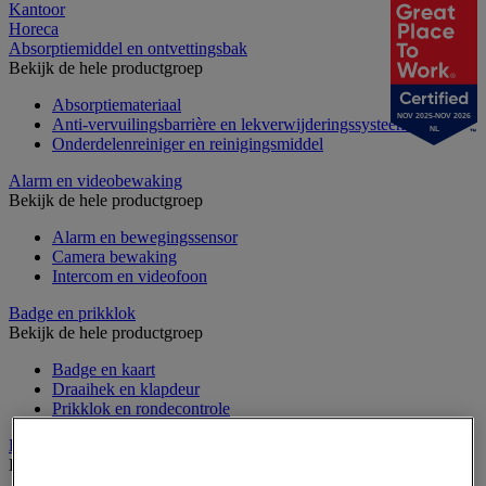
Kantoor
Horeca
Absorptiemiddel en ontvettingsbak
Bekijk de hele productgroep
Absorptiemateriaal
NOV 2025-NOV 2026
Anti-vervuilingsbarrière en lekverwijderingssysteem
NL
Onderdelenreiniger en reinigingsmiddel
Alarm en videobewaking
Bekijk de hele productgroep
Alarm en bewegingssensor
Camera bewaking
Intercom en videofoon
Badge en prikklok
Bekijk de hele productgroep
Badge en kaart
Draaihek en klapdeur
Prikklok en rondecontrole
Barrière- en beschermingspaal
Bekijk de hele productgroep