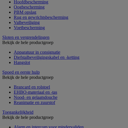
Hoofdbescherming
Oogbescherming
PBM opslag
Rug en gewrichtsbescherming
Valbeveiliging
Voetbescherming
Sloten en vergrendelingen
Bekijk de hele productgroep
Apparatuur in consignatie
Diefstalbeveiligingskabel en -ketting
Hangslot
Spoed en eerste hulp
Bekijk de hele productgroep
Brancard en rolstoel
EHBO-materiaal en -tas
Nood- en gelaatsdouche
Reanimatie en zuurstof
Toegankelijkheid
Bekijk de hele productgroep
Alarm en intercom voor mindervaliden