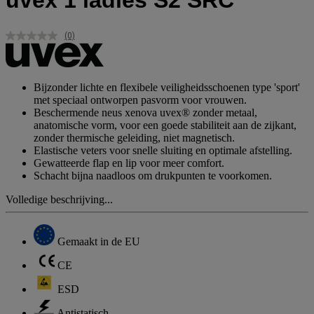
uvex 1 ladies S2 SRC
(0)
Geen
scorewaarde.
Dezelfde
paginalink.
Bijzonder lichte en flexibele veiligheidsschoenen type 'sport'
met speciaal ontworpen pasvorm voor vrouwen.
Beschermende neus xenova uvex® zonder metaal,
anatomische vorm, voor een goede stabiliteit aan de zijkant,
zonder thermische geleiding, niet magnetisch.
Elastische veters voor snelle sluiting en optimale afstelling.
Gewatteerde flap en lip voor meer comfort.
Schacht bijna naadloos om drukpunten te voorkomen.
Volledige beschrijving...
Gemaakt in de EU
CE
ESD
Antistatisch