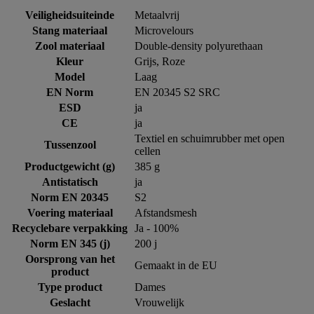
Veiligheidsuiteinde
Metaalvrij
Stang materiaal
Microvelours
Zool materiaal
Double-density polyurethaan
Kleur
Grijs, Roze
Model
Laag
EN Norm
EN 20345 S2 SRC
ESD
ja
CE
ja
Textiel en schuimrubber met open
Tussenzool
cellen
Productgewicht (g)
385 g
Antistatisch
ja
Norm EN 20345
S2
Voering materiaal
Afstandsmesh
Recyclebare verpakking
Ja - 100%
Norm EN 345 (j)
200 j
Oorsprong van het
Gemaakt in de EU
product
Type product
Dames
Geslacht
Vrouwelijk