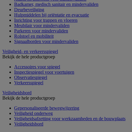
Badkamer, medisch sanitair en mindervaliden
Deurbeveiliging
Hulpmiddelen bij oriëntatie en evacuatie
Inrichting voor trappen en vloeren
Meubilair voor mindervaliden
Parkeren voor mindervaliden
Rolstoel en mobiliteit
Signaalborden voor mindervaliden
Veiligheid- en verkeersspiegel
Bekijk de hele productgroep
Accessoires voor spiegel
Inspectiespiegel voor voertuigen
Observatiespiegel
Verkeersspiegel
Veiligheidsbord
Bekijk de hele productgroep
Gepersonaliseerde bewegwijzering
Veiligheid onderweg
Veiligheidsafzetting voor werkzaamheden en de bouwplaats
Veiligheidsbord