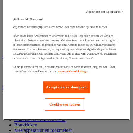
Afzetpaal met band
Afzetpaal met bord
Verder zonder accepteren >
Afzetpaal met ketting
Afzetpaal met koord
Welkom bij Manutan!
Beschermende afscherming
Wij vinden het belangrijk om u een bezoek aan onze website op maat te bieden!
Beschermende rolbeugel
Modulaire afscherming
Door op de knop "Accepteren en doorgaan" te klikken, kan ons platform via cookies
informatie uitwisselen met uw browser. Met deze informatie kunnen ons marketingteam
Muurhouder met riem
en onze internetpartners de prestaties van onze website meten en uw winkelvoorkeuren
Signaalketting
analyseren. Hierdoor kunnen wij u nog meer op uw behoeften afgestemde producten en
passende/gepersonaliseerd reclame aanbieden. Als u meer wilt weten over de doeleinden
Bescherming en demper
en voorkeuren voor elk type cookie, klikt u op "Cookievoorkeuren".
Bekijk de hele productgroep
En als je ervoor kiest om je bezoek zonder cookies voort te zetten, mag dat ook! Voor
meer informatie verwijzen we je naar
onze cookieverklaring.
Hoek en profiel
Stootranden
Accepteren en doorgaan
Brandpreventie
Bekijk de hele productgroep
Brandalarm
Cookievoorkeuren
Brandbestrijding accessoires
Brandblusser
Brandblusser hoes en steun
Branddeken
Meetapparatuur en rookmelder