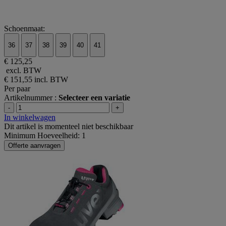
Schoenmaat:
36
37
38
39
40
41
€ 125,25
excl. BTW
€ 151,55
incl. BTW
Per paar
Artikelnummer :
Selecteer een variatie
-
+
In winkelwagen
Dit artikel is momenteel niet beschikbaar
Minimum Hoeveelheid: 1
Offerte aanvragen